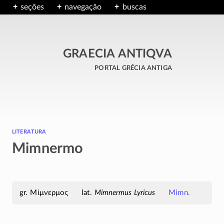
seções
navegação
buscas
GRAECIA ANTIQVA
portal grécia antiga
literatura
Mimnermo
Μίμνερμος
Mimnermus Lyricus
Mimn.