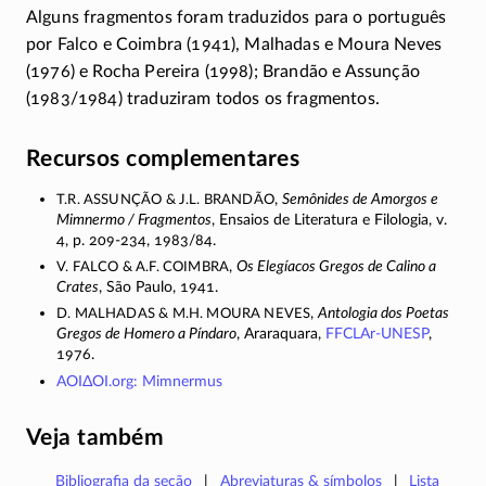
Alguns fragmentos foram traduzidos para o português
por Falco e Coimbra (1941), Malhadas e Moura Neves
(1976) e Rocha Pereira (1998); Brandão e Assunção
(1983/1984)
traduziram todos os fragmentos.
Recursos complementares
T.R. Assunção & J.L. Brandão
,
Semônides de Amorgos e
Mimnermo / Fragmentos
, Ensaios de Literatura e Filologia, v.
4, p.
209-234
,
1983/84
.
V. Falco & A.F. Coimbra
,
Os Elegíacos Gregos de Calino a
Crates
, São Paulo, 1941.
D. Malhadas & M.H. Moura Neves
,
Antologia dos Poetas
Gregos de Homero a Píndaro
, Araraquara,
FFCLAr-UNESP
,
1976.
ΑΟΙΔΟΙ
.org: Mimnermus
Veja também
Bibliografia da seção
Abreviaturas & símbolos
Lista