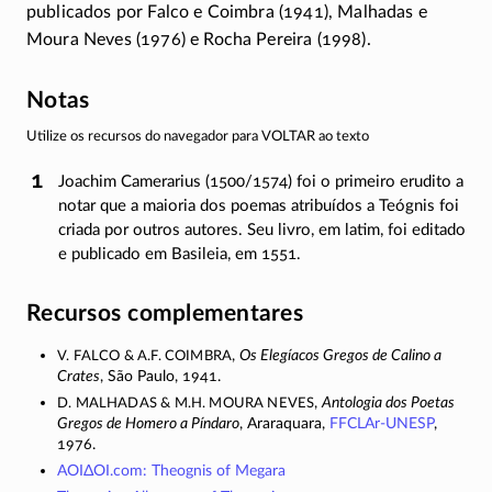
publicados por Falco e Coimbra (1941), Malhadas e
Moura Neves (1976) e Rocha Pereira (1998).
Notas
Utilize os recursos do navegador para VOLTAR ao texto
Joachim Camerarius (1500/1574) foi o primeiro erudito a
notar que a maioria dos poemas atribuídos a Teógnis foi
criada por outros autores. Seu livro, em latim, foi editado
e publicado em Basileia, em 1551.
Recursos complementares
V. Falco & A.F. Coimbra
,
Os Elegíacos Gregos de Calino a
Crates
, São Paulo, 1941.
D. Malhadas & M.H. Moura Neves
,
Antologia dos Poetas
Gregos de Homero a Píndaro
, Araraquara,
FFCLAr-UNESP
,
1976.
ΑΟΙΔΟΙ
.com: Theognis of Megara