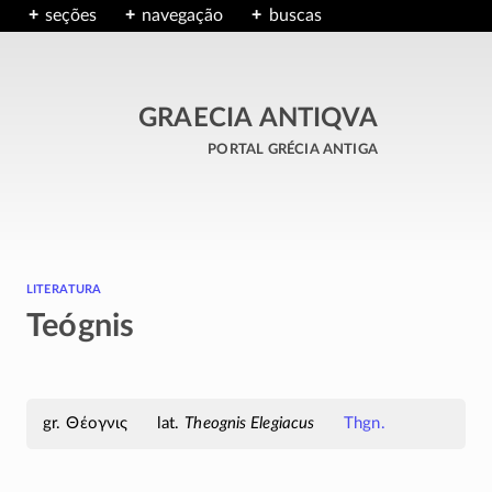
seções
navegação
buscas
GRAECIA ANTIQVA
portal grécia antiga
literatura
Teógnis
Θέογνις
Theognis Elegiacus
Thgn.