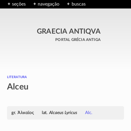
seções
navegação
buscas
GRAECIA ANTIQVA
portal grécia antiga
literatura
Alceu
Άλκαῖος
Alcaeus Lyricus
Alc.