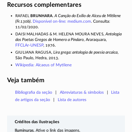
Recursos complementares
Rafael
Brunhara
.
A Canção do Exílio de Alceu de Mitilene
(Fr.130b)
.
Disponível
on-line
: medium.com
. Consulta:
11/02/2020.
Daisi Malhadas & M. Helena Moura Neves
,
Antologia
dos Poetas Gregos de Homero a Píndaro
, Araraquara,
FFCLAr-UNESP
, 1976.
Giuliana Ragusa
,
Lira grega: antologia de poesia arcaica
,
São Paulo, Hedra, 2013.
Wikipedia: Alcaeus of Mytilene
Veja também
Bibliografia da seção
Abreviaturas & símbolos
Lista
de artigos da seção
Lista de autores
Créditos das ilustrações
Iluminuras
. Ative o link das imagens.