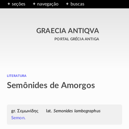
seções
navegação
buscas
GRAECIA ANTIQVA
portal grécia antiga
literatura
Semônides de Amorgos
Σεμωνίδης
Semonides Iambographus
Semon.