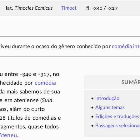
Timocles Comicus
Timocl.
fl. -340 / -317
viveu durante o ocaso do gênero conhecido por
comédia int
eu entre
-340
e
-317
, no
SUMÁR
onhecidade por
comédia
da mais sabemos de sua
Introdução
e era ateniense (
Suid
.
Alguns temas
s, além do curto
Edições e traduções
 28 títulos de comédias e
Passagens seleciona
ragmentos, quase todos
Ateneu
.