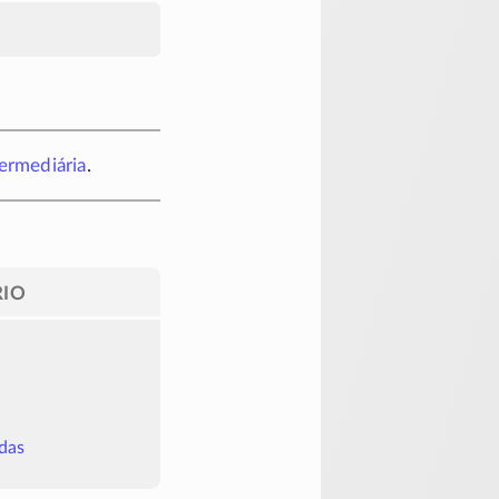
ermediária
.
IO
das