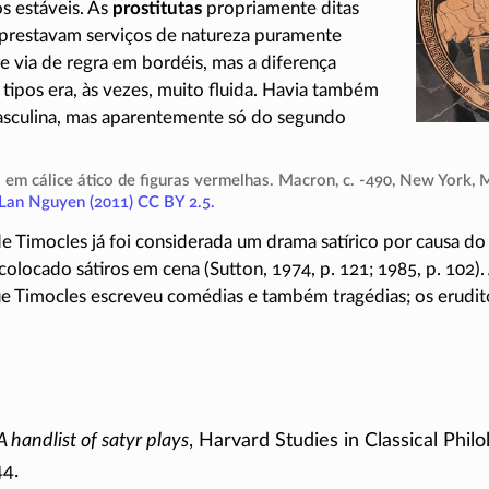
s estáveis. As
prostitutas
propriamente ditas
 prestavam serviços de natureza puramente
 e via de regra em bordéis, mas a diferença
 tipos era, às vezes, muito fluida. Havia também
asculina, mas aparentemente só do segundo
a em cálice ático de figuras vermelhas. Macron, c.
-490
, New York, 
Lan
Nguyen (2011)
CC BY 2.5
.
 Timocles já foi considerada um drama satírico por causa do t
colocado sátiros em cena (Sutton, 1974, p. 121; 1985, p. 102)
 que Timocles escreveu comédias e também tragédias; os erud
A handlist of satyr plays
, Harvard Studies in Classical Philol
44
.