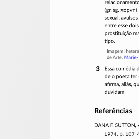
relacionamento
(gr. sg.
πόρνη
)
sexual, avulsos
entre esse dois
prostituição m
tipo.
Imagem
: heter
de Arte.
Marie-
Essa comédia de
de o poeta ter 
afirma, aliás,
duvidam.
Referências
Dana F. Sutton
,
1974, p.
107-