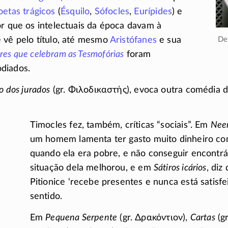
oetas trágicos
(
Ésquilo
,
Sófocles
,
Eurípides
) e
or que os intelectuais da época davam à
 vê pelo título, até mesmo
Aristófanes
e sua
D
res que celebram as Tesmofórias
foram
diados.
o dos jurados
(gr.
Φιλοδικαστής
), evoca outra comédia 
Timocles fez, também, críticas “sociais”. Em
Nee
um homem lamenta ter gasto muito dinheiro c
quando ela era pobre, e não conseguir
encontrá
situação dela melhorou, e em
Sátiros icários
, diz
Pitionice ‘recebe presentes e nunca está satisfe
sentido.
Em
Pequena Serpente
(gr.
Δρακόντιον
),
Cartas
(g