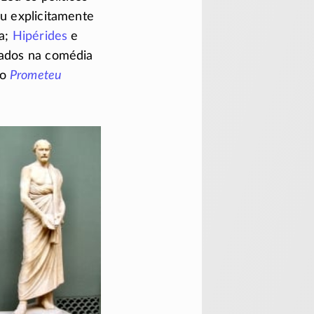
ou explicitamente
ia;
Hipérides
e
cados na comédia
 o
Prometeu