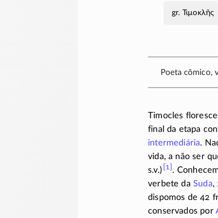
Τιμοκλῆς
Poeta cômico, 
Timocles floresc
final da etapa c
intermediária
. Na
vida, a não ser qu
[1]
s.v.)
.
Conhecemo
verbete da
Suda
,
dispomos de 42 f
conservados por