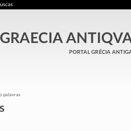
uscas
GRAECIA ANTIQV
portal grécia antig
0 palavras
s