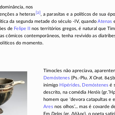
dominância, nos
[2]
menções a
heteras
,
a parasitas e a políticos de sua ép
lítica da segunda metade do século
-IV
, quando
Atenas
e
ções de
Felipe II
nos territórios gregos, é natural que Tim
as cômicos contemporâneos, tenha revivido as diatrib
olíticos do momento.
Timocles não apreciava, aparent
Demóstenes
(
Ps.-Plu
.
X Orat
. 845
inimigo
Hipérides
.
Demóstenes
é 
descrito, na comédia
Heróis
(gr.
Ἥρ
homem que ‘devora catapultas e 
Ares
nos olhos’... mas é covarde de
Em
Delos
(gr.
Δῆλος
), o poeta satir