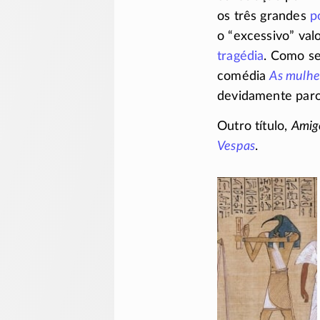
os três grandes
p
o “excessivo” val
tragédia
. Como se
comédia
As mulhe
devidamente paro
Outro título,
Amig
Vespas
.