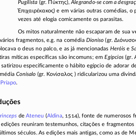
Pugilista
(gr.
Πύκτης
),
Alegrando-se com a desgraç
Ἐπιχαιρέκακος
) e em várias outras comédias, o p
vezes até elogia comicamente os parasitas.
Os mitos naturalmente não escaparam de sua v
ários fragmentos, e.g. na comédia
Dioniso
(gr.
Διόνυσο
locava o deus no palco, e as já mencionadas
Heróis
e
Sá
iras míticas específicas são incomuns; em
Egípcios
(gr.
 satirizou especificamente o hábito egípcio de adorar
omédia
Conísalo
(gr.
Κονίσαλος
) ridicularizou uma divin
o
Príapo
.
aduções
princeps
de
Ateneu
(
Aldina
, 1514), fonte de numerosos 
 edições reuniram testemunhos, citações e fragmentos 
ltimos séculos. As edições mais antigas, como as de Me