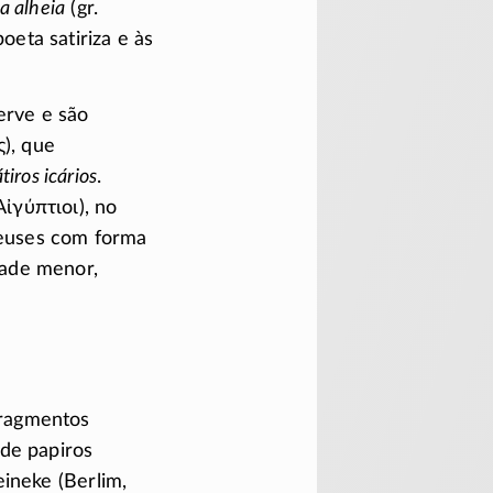
a alheia
(gr.
oeta satiriza e às
erve e são
ς
), que
tiros icários
.
Αἰγύπτιοι
), no
 deuses com forma
dade menor,
fragmentos
de papiros
ineke (Berlim,