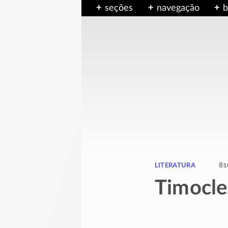
seções
navegação
b
literatura
81
Timocle