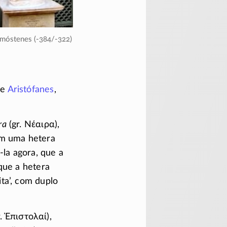
emóstenes (-384/-322)
de
Aristófanes
,
ra
(gr.
Νέαιρα
),
om uma hetera
-la
agora, que a
 que a hetera
ita’, com duplo
r.
Ἐπιστολαί
),