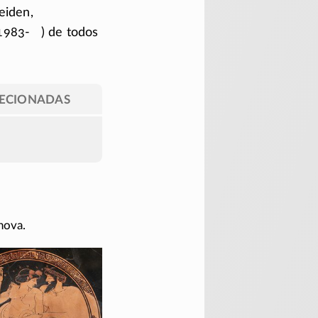
eiden,
(1983- ) de todos
LECIONADAS
nova.