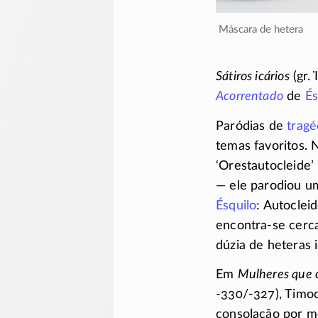
máscara de hetera
Sátiros icários
(gr.
Acorrentado
de
És
Paródias de
tragé
temas favoritos.
‘Orestautocleide
— ele parodiou u
Ésquilo
: Autoclei
encontra-se
cerca
dúzia de heteras 
Em
Mulheres que c
-330/-327),
Timoc
consolação por m