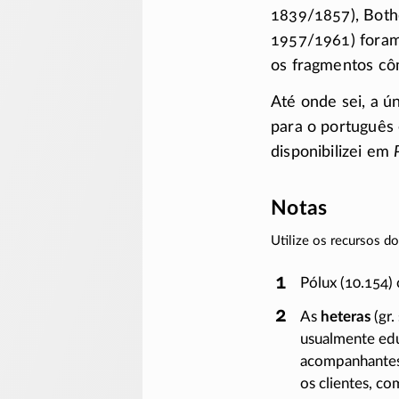
1839/1857), Bothe
1957/1961) foram
os fragmentos cô
Até onde sei, a ú
para o português
disponibilizei em
Notas
Utilize os recursos 
Pólux (10.154)
As
heteras
(gr.
usualmente edu
acompanhantes
os clientes, c