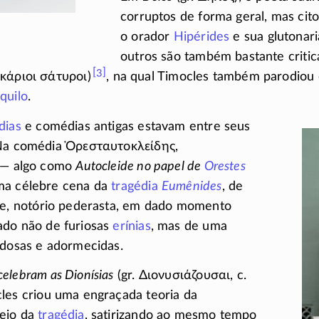
corruptos de forma geral, mas cit
o orador
Hipérides
e sua glutonar
outros são também bastante criti
[3]
Ἰκάριοι
σάτυροι
)
, na qual Timocles também parodiou
quilo
.
dias
e comédias antigas estavam entre seus
 Na comédia
Ὀρεσταυτοκλείδης
,
’ — algo como
Autocleide no papel de
Orestes
ma célebre cena da
tragédia
Eumênides
, de
de, notório pederasta, em dado momento
do não de furiosas
erínias
, mas de uma
idosas e adormecidas.
elebram as Dionísias
(gr.
Διονυσιάζουσαι
, c.
les criou uma engraçada teoria da
eio da
tragédia
, satirizando ao mesmo tempo