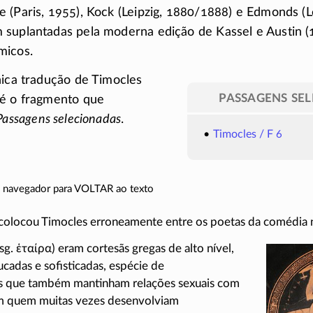
 (Paris, 1955), Kock (Leipzig, 1880/1888) e Edmonds (L
 suplantadas pela moderna edição de Kassel e Austin 
micos.
nica tradução de Timocles
PASSAGENS SE
 é o fragmento que
Passagens selecionadas
.
Timocles / F 6
do navegador para VOLTAR ao texto
 colocou Timocles erroneamente entre os poetas da comédia 
 sg.
ἑταίρα
) eram cortesãs gregas de alto nível,
cadas e sofisticadas, espécie de
 que também mantinham relações sexuais com
om quem muitas vezes desenvolviam