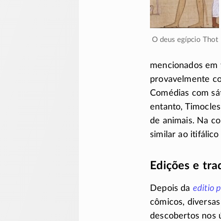
O deus egípcio Thot
mencionados em v
provavelmente co
Comédias com sát
entanto, Timocles
de animais. Na c
similar ao itifálic
Edições e tr
Depois da
editio 
cômicos, diversas
descobertos nos ú