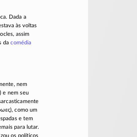
oca. Dada a
stava às voltas
ocles, assim
es da
comédia
emente, nem
b) e nem seu
sarcasticamente
ωες
), como um
espadas e tem
mais para lutar.
izou os políticos