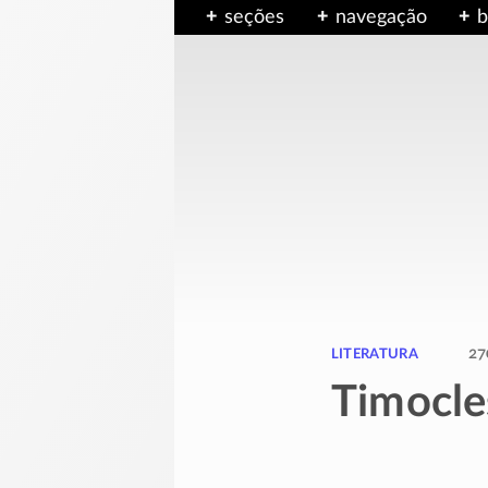
seções
navegação
b
literatura
27
Timocle