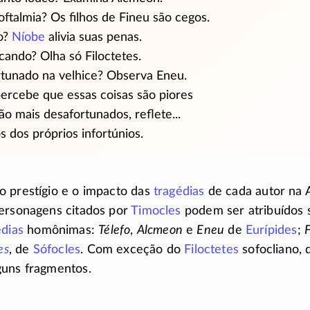
ftalmia? Os filhos de Fineu são cegos.
to?
Níobe
alivia suas penas.
ando? Olha só Filoctetes.
tunado na velhice? Observa Eneu.
rcebe que essas coisas são piores
ão mais desafortunados, reflete...
 dos próprios infortúnios.
o prestígio e o impacto das
tragédias
de cada autor na A
personagens citados por
Timocles
podem ser atribuídos 
édias
homônimas:
Télefo
,
Alcmeon
e
Eneu
de
Eurípides
;
es
, de
Sófocles
. Com exceção do
Filoctetes
sofocliano,
guns fragmentos.