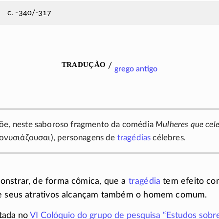
c. -340/-317
tradução
/
grego antigo
põe, neste saboroso fragmento da comédia
Mulheres que cel
ονυσιάζουσαι
), personagens de
tragédias
célebres.
onstrar, de forma cômica, que a
tragédia
tem efeito con
ue seus atrativos alcançam também o homem comum.
tada no
VI Colóquio do grupo de pesquisa “Estudos sobre