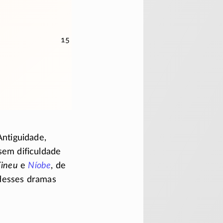
15
ntiguidade,
sem dificuldade
Fineu
e
Níobe
, de
 desses dramas