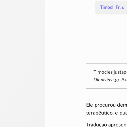
Timocl. Fr. 6
Timocles justa
Dionísias
(gr.
Δι
Ele procurou dem
terapêutico, e q
Tradução apresen