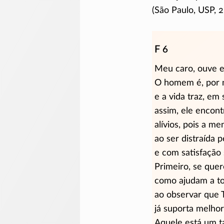
(São Paulo, USP, 
F 6
Meu caro, ouve e 
O homem é, por n
e a vida traz, em
assim, ele encon
alívios, pois a m
ao ser distraída 
e com satisfação 
Primeiro, se que
como ajudam a to
ao observar que T
já suporta melhor
Aquele está um t