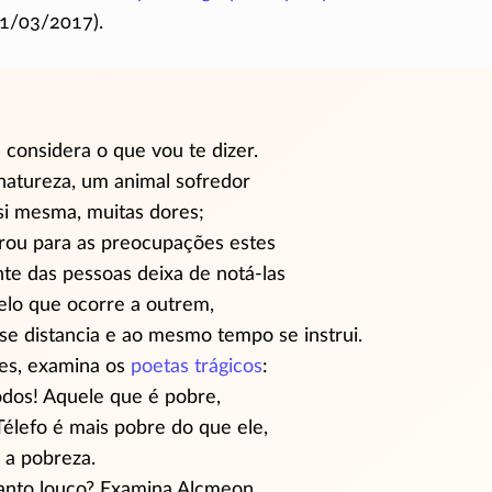
21/03/2017).
considera o que vou te dizer.
atureza, um animal sofredor
 si mesma, muitas dores;
trou para as preocupações estes
ente das pessoas deixa de
notá-las
pelo que ocorre a outrem,
se distancia e ao mesmo tempo se instrui.
res, examina os
poetas trágicos
:
dos! Aquele que é pobre,
élefo é mais pobre do que ele,
 a pobreza.
anto louco? Examina Alcmeon.