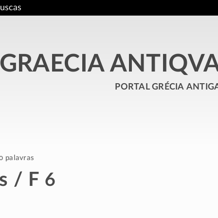
uscas
GRAECIA ANTIQV
portal grécia antig
0 palavras
s / F 6