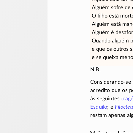
Alguém sofre de o
O filho está mor
Alguém está manc
Alguém é desafor
Quando alguém pe
e que os outros s
e se queixa menos
N.B.
Considerando-se 
acredito que os 
às seguintes
trag
Ésquilo
; e
Filoctet
restam apenas al