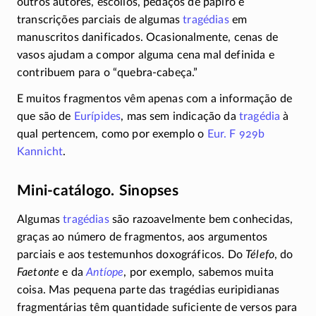
outros autores, escólios, pedaços de papiro e
transcrições parciais de algumas
tragédias
em
manuscritos danificados. Ocasionalmente, cenas de
vasos ajudam a compor alguma cena mal definida e
contribuem para o “
quebra-cabeça.
”
E muitos fragmentos vêm apenas com a informação de
que são de
Eurípides
, mas sem indicação da
tragédia
à
qual pertencem, como por exemplo o
Eur. F 929b
Kannicht
.
Mini-catálogo. Sinopses
Algumas
tragédias
são razoavelmente bem conhecidas,
graças ao número de fragmentos, aos argumentos
parciais e aos testemunhos doxográficos. Do
Télefo
, do
Faetonte
e da
Antíope
, por exemplo, sabemos muita
coisa. Mas pequena parte das tragédias euripidianas
fragmentárias têm quantidade suficiente de versos para