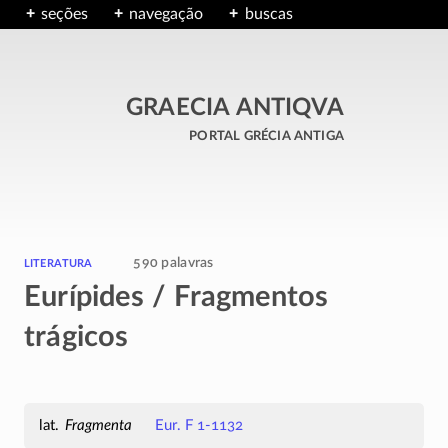
seções
navegação
buscas
GRAECIA ANTIQVA
portal grécia antiga
literatura
590 palavras
Eurípides / Fragmentos
trágicos
Fragmenta
Eur. F 1-1132