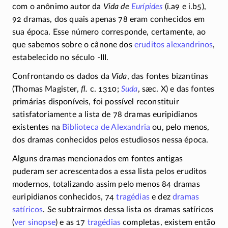
com o anônimo autor da
Vida de
Eurípides
(i.a9 e i.b5),
92 dramas, dos quais apenas 78 eram conhecidos em
sua época. Esse número corresponde, certamente, ao
que sabemos sobre o cânone dos
eruditos alexandrinos
,
estabelecido no século
-III
.
Confrontando os dados da
Vida
, das fontes bizantinas
(Thomas Magister,
fl.
c. 1310;
Suda
, sæc. X) e das fontes
primárias disponíveis, foi possível reconstituir
satisfatoriamente a lista de 78 dramas euripidianos
existentes na
Biblioteca de Alexandria
ou, pelo menos,
dos dramas conhecidos pelos estudiosos nessa época.
Alguns dramas mencionados em fontes antigas
puderam ser acrescentados a essa lista pelos eruditos
modernos, totalizando assim pelo menos 84 dramas
euripidianos conhecidos, 74
tragédias
e dez
dramas
satíricos
. Se subtrairmos dessa lista os dramas satíricos
(
ver sinopse
) e as 17
tragédias
completas, existem então