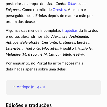
posterior ao ataque dos
Sete Contra
Tebas
e aos
Epígonos
. Como no mito de
Orestes
, Alcmeon é
perseguido pelas Erínias depois de matar a mãe por
ordem dos deuses.
Algumas das menos incompletas
tragédias
da lista dos
eruditos alexandrinos são:
Alexandre
,
Andrômeda
,
Antíope
,
Belerofonte
,
Cresfonte
,
Cretenses
,
Erecteu
,
Estenebeia
,
Faetonte
,
Filoctetes
,
Hipólito I,
Hipsípile
,
Melanipe
(
M. a sábia
e
M. Cativa
),
Télefo
e
Fênix
.
Por enquanto, no Portal há informações mais
detalhadas apenas sobre uma delas:
Antíope
(c. -420)
Edições e traduções