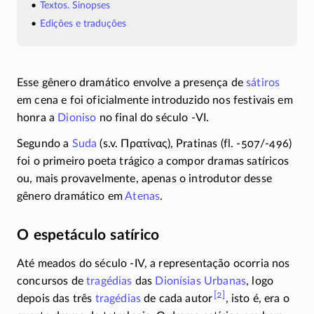
Textos. Sinopses
Edições e traduções
Esse gênero dramático envolve a presença de
sátiros
em cena e foi oficialmente introduzido nos festivais em
honra a
Dioniso
no final do século
-VI
.
Segundo a
Suda
(s.v.
Πρατίνας
), Pratinas (fl.
-507/-496
)
foi o primeiro poeta trágico a compor dramas satíricos
ou, mais provavelmente, apenas o introdutor desse
gênero dramático em
Atenas
.
O espetáculo satírico
Até meados do século
-IV
, a representação ocorria nos
concursos de
tragédias
das
Dionísias Urbanas
, logo
[2]
depois das três
tragédias
de cada autor
, isto é, era o