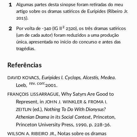
Algumas partes desta sinopse foram retiradas do meu
artigo sobre os dramas satíricos de Eurípides (Ribeiro Jr.
2015).
2
Por volta de -340 (IG II
2320), os três dramas satíricos
(um de cada autor) foram reduzidos a uma produção
única, apresentada no início do concurso e antes das
tragédias.
Referências
David Kovacs
,
Euripides I. Cyclops, Alcestis, Medea
.
rev. corr.
Loeb,
2001.
François Lissarrague
, Why Satyrs Are Good to
John J. Winkler & Froma I.
Represent, in
Zeitlin
(ed.),
Nothing To Do With Dionysus?
Athenian Drama in its Social Context
, Princeton,
Princeton University Press, 1990, p.
228-36
.
Wilson A. Ribeiro Jr.
, Notas sobre os dramas