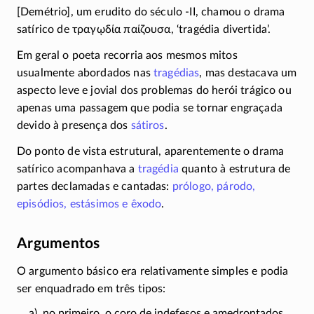
[Demétrio], um erudito do século
-II
, chamou o drama
satírico de
τραγῳδία παίζουσα
, ‘tragédia divertida’.
Em geral o poeta recorria aos mesmos mitos
usualmente abordados nas
tragédias
, mas destacava um
aspecto leve e jovial dos problemas do herói trágico ou
apenas uma passagem que podia se tornar engraçada
devido à presença dos
sátiros
.
Do ponto de vista estrutural, aparentemente o drama
satírico acompanhava a
tragédia
quanto à estrutura de
partes declamadas e cantadas:
prólogo, párodo,
episódios, estásimos e êxodo
.
Argumentos
O argumento básico era relativamente simples e podia
ser enquadrado em três tipos:
no primeiro, o coro de indefesos e amedrontados