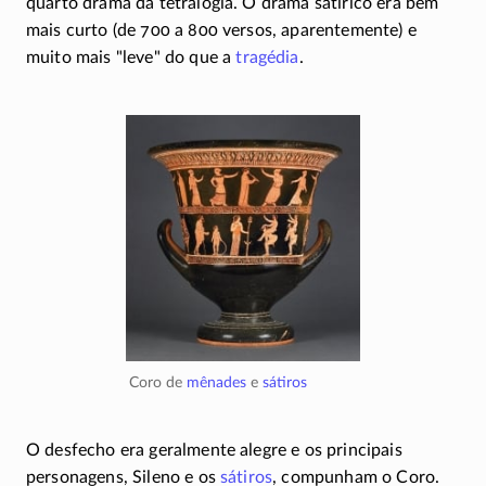
quarto drama da tetralogia. O drama satírico era bem
mais curto (de 700 a 800 versos, aparentemente) e
muito mais
leve
do que a
tragédia
.
Coro de
mênades
e
sátiros
O desfecho era geralmente alegre e os principais
personagens, Sileno e os
sátiros
, compunham o Coro.