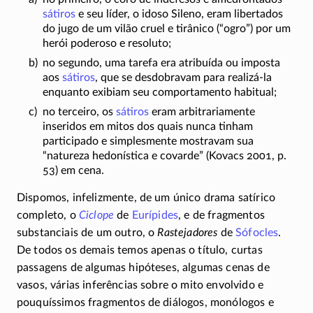
sátiros
e seu líder, o idoso Sileno, eram libertados
do jugo de um vilão cruel e tirânico (“ogro”) por um
herói poderoso e resoluto;
no segundo, uma tarefa era atribuída ou imposta
aos
sátiros
, que se desdobravam para
realizá-la
enquanto exibiam seu comportamento habitual;
no terceiro, os
sátiros
eram arbitrariamente
inseridos em mitos dos quais nunca tinham
participado e simplesmente mostravam sua
“natureza hedonística e covarde” (Kovacs 2001, p.
53) em cena.
Dispomos, infelizmente, de um único drama satírico
completo, o
Ciclope
de
Eurípides
, e de fragmentos
substanciais de um outro, o
Rastejadores
de
Sófocles
.
De todos os demais temos apenas o título, curtas
passagens de algumas hipóteses, algumas cenas de
vasos, várias inferências sobre o mito envolvido e
pouquíssimos fragmentos de diálogos, monólogos e