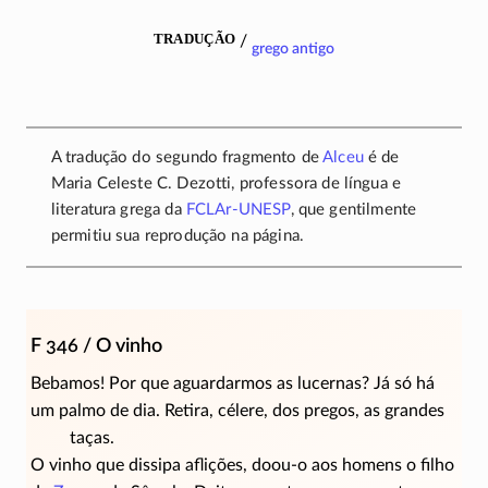
tradução
/
grego antigo
A tradução do segundo fragmento de
Alceu
é de
Maria Celeste C. Dezotti, professora de língua e
literatura grega da
FCLAr-UNESP
, que gentilmente
permitiu sua reprodução na página.
F 346 / O vinho
Bebamos! Por que aguardarmos as lucernas? Já só há
um palmo de dia. Retira, célere, dos pregos, as grandes
taças.
O vinho que dissipa aflições,
doou-o
aos homens o filho