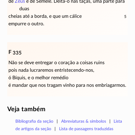
de
Zeus
e de Sêmele.
Deita-o
nas taças, uma parte para
duas
cheias até a borda, e que um cálice
5
empurre o outro.
F 335
Não se deve entregar o coração a coisas ruins
pois nada lucraremos
entristecendo-nos
,
ó Bíquis, e o melhor remédio
é mandar que nos tragam vinho para nos embriagarmos.
Veja também
Bibliografia da seção
Abreviaturas & símbolos
Lista
de artigos da seção
Lista de passagens traduzidas