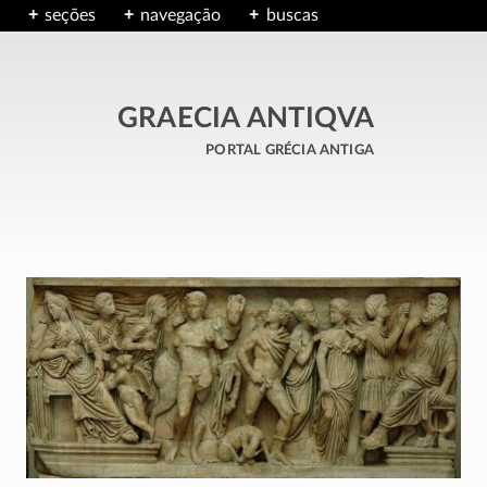
seções
navegação
buscas
GRAECIA ANTIQVA
portal grécia antiga