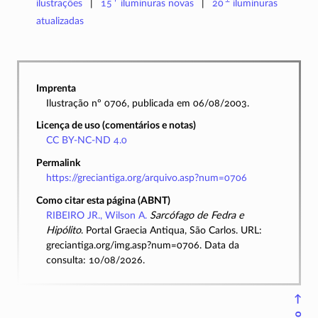
ilustrações
15
iluminuras
novas
20
iluminuras
atualizadas
Imprenta
Ilustração nº 0706, publicada em 06/08/2003.
Licença de uso (comentários e notas)
CC BY-NC-ND 4.0
Permalink
https://greciantiga.org/arquivo.asp?num=0706
Como citar esta página (ABNT)
RIBEIRO JR., Wilson A.
Sarcófago de Fedra e
Hipólito
. Portal Graecia Antiqua, São Carlos. URL:
greciantiga.org/img.asp?num=0706. Data da
consulta: 10/08/2026.
↑