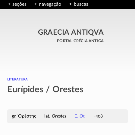
seções
navegação
buscas
GRAECIA ANTIQVA
portal grécia antiga
literatura
Eurípides / Orestes
Ὀρέστης
Orestes
E.
Or.
-408