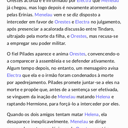
Orestes acorda e é informado por
Electra
que
Menelau
já chegou, mas logo depois é novamente atormentado
pelas Erínias.
Menelau
vem e se diz disposto a
interceder em favor de
Orestes
e
Electra
no julgamento,
após presenciar a acalorada discussão entre Tíndaro,
ultrajado pela morte da filha, e
Orestes
, mas
recusa-se
a empregar seu poder militar.
O fiel Pílades aparece e anima
Orestes
,
convencendo-o
a comparecer à assembleia e se defender ativamente.
Algum tempo depois, no entanto, um mensageiro avisa
Electra
que ela e o irmão foram condenados à morte
por apedrejamento. Pílades promete
juntar-se
a eles na
morte e propõe que, antes de a sentença ser efetivada,
se vinguem da inação de
Menelau
matando
Helena
e
raptando Hermíone, para
forçá-lo
a interceder por eles.
Quando os dois amigos tentam matar
Helena
, ela
desaparece inexplicavelmente.
Menelau
se dirige