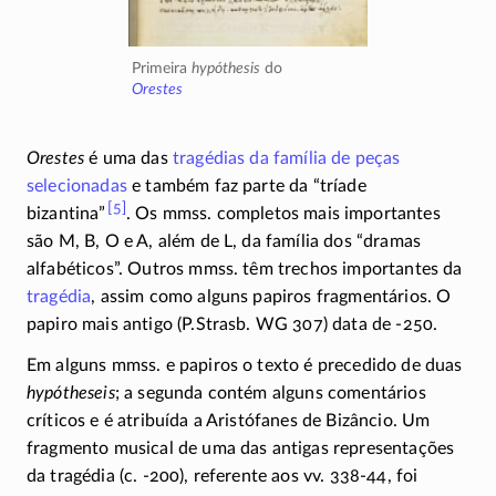
Primeira
hypóthesis
do
Orestes
Orestes
é uma das
tragédias da família de peças
selecionadas
e também faz parte da “tríade
[5]
bizantina”
. Os mmss. completos mais importantes
são M, B, O e A, além de L, da família dos “dramas
alfabéticos”. Outros mmss. têm trechos importantes da
tragédia
, assim como alguns papiros fragmentários. O
papiro mais antigo (P.Strasb. WG 307) data de
-250
.
Em alguns mmss. e papiros o texto é precedido de duas
hypótheseis
; a segunda contém alguns comentários
críticos e é atribuída a Aristófanes de Bizâncio. Um
fragmento musical de uma das antigas representações
da tragédia (c.
-200
), referente aos vv.
338-44
, foi