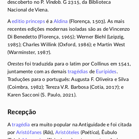
descoberto no P.
Vindob.
G 2315, da Biblioteca
Nacional de Viena.
A
editio princeps
é a
Aldina
(Florença, 1503). As mais
recentes edições modernas isoladas são as de Vincenzo
Di Benedetto (Florença, 1965); Werner Biehl (Leipzig,
1985); Charles Willink (Oxford, 1986); e Martin West
(Warminster, 1987).
Orestes
foi traduzida para o latim por Collinus em 1541,
juntamente com as demais
tragédias
de
Eurípides
.
Traduções para o português: Augusta F. Oliveira e Silva
(Coimbra, 1982); Tereza V.R. Barbosa (Cotia, 2017); e
Karen Sacconi (S. Paulo, 2021).
Recepção
A
tragédia
era muito popular na Antiguidade e foi citada
por
Aristófanes
(
Rãs
),
Aristóteles
(
Poética
), Êubulo