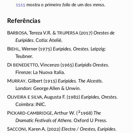
1515
mostra o primeiro
folio
de um dos mmss.
Referências
arbosa
trupersa
B
, Tereza V.R. &
(2017)
Orestes de
Eurípides
. Cotia: Ateliê.
iehl
B
, Werner (1975)
Euripides, Orestes
. Leipzig:
Teubner.
i Benedetto
D
, Vincenzo (1965)
Euripidis Orestes
.
Firenze: La Nuova Italia.
urray
M
, Gilbert (1915)
Euripides. The Alcestis
.
London: George Allen & Unwin.
liveira e Silva
O
, Augusta F. (1982)
Eurípides, Orestes
.
Coimbra: INIC.
2
ickard-Cambridge
P
, Arthur W. (
1968)
The
Dramatic Festivals of Athens
. Oxford U Press.
acconi
S
, Karen A. (2022)
Electra / Orestes, Eurípides
.