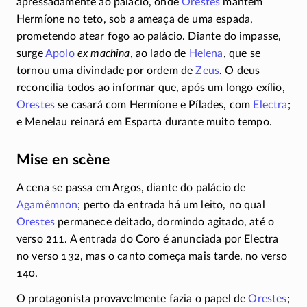
apressadamente ao palácio, onde
Orestes
mantém
Hermíone no teto, sob a ameaça de uma espada,
prometendo atear fogo ao palácio. Diante do impasse,
surge
Apolo
ex machina
, ao lado de
Helena
, que se
tornou uma divindade por ordem de
Zeus
. O deus
reconcilia todos ao informar que, após um longo exílio,
Orestes
se casará com Hermíone e Pílades, com
Electra
;
e Menelau reinará em Esparta durante muito tempo.
Mise en scène
A cena se passa em Argos, diante do palácio de
Agamêmnon
; perto da entrada há um leito, no qual
Orestes
permanece deitado, dormindo agitado, até o
verso 211. A entrada do Coro é anunciada por Electra
no verso 132, mas o canto começa mais tarde, no verso
140.
O protagonista provavelmente fazia o papel de
Orestes
;