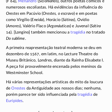
(F 64)
,
Menandro
(
Sicionianos
), outros poetas cômicos e
numerosos escoliastas. Há evidências da influência do
Orestes
em Pacúvio (
Orestes, o escravo
) e em poetas
como Virgílio (
Eneida
), Horácio (
Sátiras
), Ovídio
(
Amores
), Valério Flaco (
Argonáuticas
) e Juvenal (
Sátira
14). [Longino] também mencionou a
tragédia
no tratado
Do sublime
.
A primeira reapresentação teatral moderna se deu em
dezembro de 1567, em latim, no Lecture Theatre do
Museu Britânico, Londres, diante da Rainha Elisabete I.
A peça foi provavelmente encenada pelos meninos da
Westminster School.
Há várias representações artísticas do mito da loucura
de
Orestes
da Antiguidade aos nossos dias; nenhuma,
porém parece ter sido influenciada pela
tragédia
de
Eurípides
.