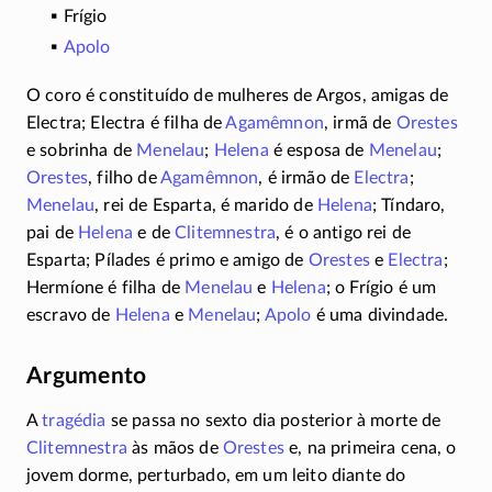
Frígio
Apolo
O coro é constituído de mulheres de Argos, amigas de
Electra; Electra é filha de
Agamêmnon
, irmã de
Orestes
e sobrinha de
Menelau
;
Helena
é esposa de
Menelau
;
Orestes
, filho de
Agamêmnon
, é irmão de
Electra
;
Menelau
, rei de Esparta, é marido de
Helena
; Tíndaro,
pai de
Helena
e de
Clitemnestra
, é o antigo rei de
Esparta; Pílades é primo e amigo de
Orestes
e
Electra
;
Hermíone é filha de
Menelau
e
Helena
; o Frígio é um
escravo de
Helena
e
Menelau
;
Apolo
é uma divindade.
Argumento
A
tragédia
se passa no sexto dia posterior à morte de
Clitemnestra
às mãos de
Orestes
e, na primeira cena, o
jovem dorme, perturbado, em um leito diante do