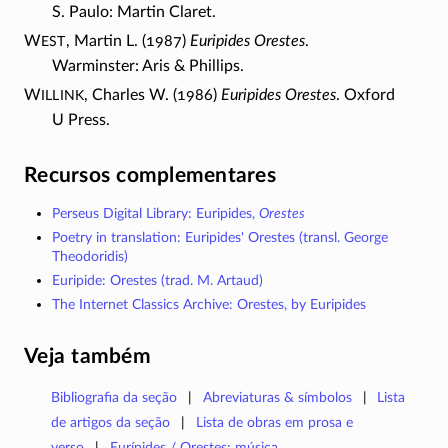
S. Paulo: Martin Claret.
est
W
, Martin L. (1987)
Euripides Orestes
.
Warminster: Aris & Phillips.
illink
W
, Charles W. (1986)
Euripides Orestes
. Oxford
U Press.
Recursos complementares
Perseus Digital Library: Euripides,
Orestes
Poetry in translation: Euripides' Orestes (transl. George
Theodoridis)
Euripide: Orestes (trad. M. Artaud)
The Internet Classics Archive: Orestes, by Euripides
Veja também
Bibliografia da seção
Abreviaturas & símbolos
Lista
de artigos da seção
Lista de obras em prosa e
verso
Eurípides / Orestes: música