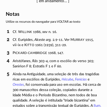
Notas
Utilize os recursos do navegador para VOLTAR ao texto
illink
Cf. W
1986, xxv n. 16.
urray
Cf. Eurípides,
Alceste arg.
2.9-11. Ver M
1915,
itto
vii-ix
e K
1961 (1939),
311-29.
ickard-Cambridge
P
1968, 147.
Aristófanes,
Rãs
303-4
, com o escólio do verso 303;
Sanirion
F 8
; Estratis
F 1
e
F 60
.
Ainda na Antiguidade, uma seleção de três das tragédias
ricas em escólios de Eurípides,
Hécuba
,
Fenícias
e
Orestes
, foi conservada para uso em escolas. Há cerca de
300 manuscritos dessa coleção, copiados durante a
Idade Média e o Período Bizantino, nem todos de boa
qualidade. A seleção é intitulada “tríade bizantina” em
estudos sobre a transmissão textual de Eurípides. A
Ilum.