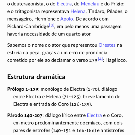
o deuteragonista, o de
Electra
, de
Menelau
e do Frígio;
e o tritagonista representava
Helena
, Tíndaro, Pílades, o
mensageiro, Hermíone e
Apolo
. De acordo com
[3]
Pickard-
Cambridge
, em pelo menos uma passagem
haveria necessidade de um quarto ator.
Sabemos o nome do ator que representou
Orestes
na
estreia da peça, graças a um erro de pronúncia
[4]
cometido por ele ao declamar o verso
279
:
Hagéloco.
Estrutura dramática
Prólogo 1-139
: monólogo de Electra
(1-70),
diálogo
entre Electra e Helena
(71-125)
, breve lamento de
Electra e entrada do Coro
(126-139)
.
Párodo 140-207
: diálogo lírico entre
Electra
e o Coro,
em metro predominantemente docmíaco, com dois
pares de estrofes (
140-151
e
166-186
) e antístrofes