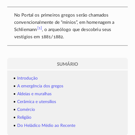
No Portal os primeiros gregos serão chamados
convencionalmente de “mínios”, em homenagem a
[1]
Schliemann
,
o arqueólogo que descobriu seus
vestígios em
1881/1882
.
SUMÁRIO
Introdução
A emergência dos gregos
Aldeias e muralhas
Cerâmica e utensílios
Comércio
Religião
Do Heládico Médio ao Recente