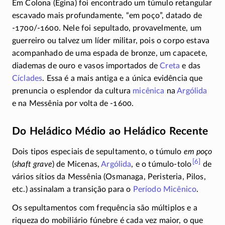
Em Colona (Egina) foi encontrado um túmulo retangular
escavado mais profundamente, “em poço”, datado de
-1700/-1600
. Nele foi sepultado, provavelmente, um
guerreiro ou talvez um líder militar, pois o corpo estava
acompanhado de uma espada de bronze, um capacete,
diademas de ouro e vasos importados de
Creta
e das
Cíclades
. Essa é a mais antiga e a única evidência que
prenuncia o esplendor da cultura
micênica
na
Argólida
e na Messênia por volta de
-1600
.
Do Heládico Médio ao Heládico Recente
Dois tipos especiais de sepultamento, o túmulo
em poço
[6]
(
shaft grave
) de Micenas,
Argólida
, e o
túmulo-tolo
de
vários sítios da Messênia (Osmanaga, Peristeria, Pilos,
etc.) assinalam a transição para o
Período Micênico
.
Os sepultamentos com frequência são múltiplos e a
riqueza do mobiliário fúnebre é cada vez maior, o que