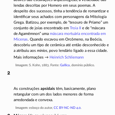
lendas descritas por Homero em seus poemas. A
despeito dos sucessos, tinha a tendência de romantizar e
identificar seus achados com personagens da Mitologia
Grega. Batizou, por exemplo, de “tesouro de Príamo” um
conjunto de joias encontrado em
Troia II
e de “máscara
de Agamêmnon” uma
máscara mortuária encontrada em
Micenas
. Quando escavou em Orcômeno, na Beócia,
descobriu um tipo de cerâmica até então desconhecido e
a atribuiu aos
mínios
, povo lendário ligado a essa cidade.
Mais informações →
Heinrich Schliemann
Imagem
: S. Kohn, 1883. Fonte:
Gallica
, domínio público.
As construções
apsidais
têm, basicamente, plano
retangular com um dos lados menores de forma
arredondada e convexa.
Imagem
: esboço do autor,
CC BY-NC-ND 4.0
.