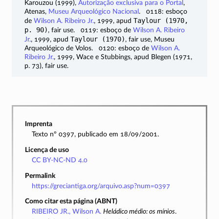
Karouzou (1999),
Autorização exclusiva para o Portal
,
Atenas,
Museu Arqueológico Nacional
. 0118: esboço
Taylour (1970,
de
Wilson A. Ribeiro Jr.
, 1999, apud
p. 90)
, fair use. 0119: esboço de
Wilson A. Ribeiro
Taylour (1970)
Jr.
, 1999, apud
, fair use, Museu
Arqueológico de Volos. 0120: esboço de
Wilson A.
Ribeiro Jr.
, 1999, Wace e Stubbings, apud Blegen (1971,
p. 73), fair use.
Imprenta
Texto nº 0397, publicado em 18/09/2001.
Licença de uso
CC BY-NC-ND 4.0
Permalink
https://greciantiga.org/arquivo.asp?num=0397
Como citar esta página (ABNT)
RIBEIRO JR., Wilson A.
Heládico médio: os mínios
.