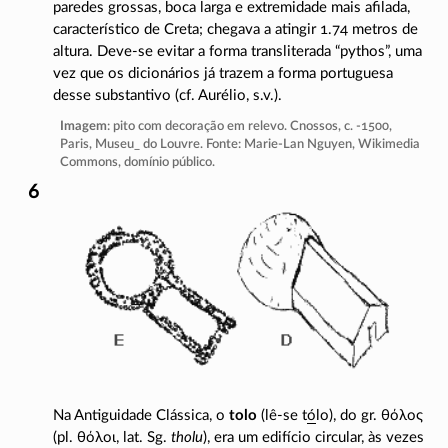
paredes grossas, boca larga e extremidade mais afilada,
característico de Creta; chegava a atingir 1.74 metros de
altura.
Deve-se
evitar a forma transliterada “pythos”, uma
vez que os dicionários já trazem a forma portuguesa
desse substantivo (cf. Aurélio, s.v.).
Imagem
: pito com decoração em relevo. Cnossos, c.
-1500,
Paris, Museu_ do Louvre. Fonte:
Marie-Lan
Nguyen, Wikimedia
Commons, domínio público.
Na Antiguidade Clássica, o
tolo
(
lê-se
t
ó
lo), do gr.
θόλος
(pl.
θόλοι
, lat. Sg.
tholu
), era um edifício circular, às vezes