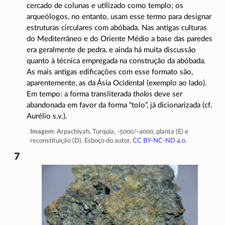
cercado de colunas e utilizado como templo; os
arqueólogos, no entanto, usam esse termo para designar
estruturas circulares com abóbada. Nas antigas culturas
do Mediterrâneo e do Oriente Médio a base das paredes
era geralmente de pedra, e ainda há muita discussão
quanto à técnica empregada na construção da abóbada.
As mais antigas edificações com esse formato são,
aparentemente, as da Ásia Ocidental (exemplo ao lado).
Em tempo: a forma transliterada
tholos
deve ser
abandonada em favor da forma “tolo”, já dicionarizada (cf.
Aurélio s.v.).
Imagem
: Arpachiyah, Turquia,
-5000/-4000
, planta (E) e
reconstituição (D). Esboço do autor,
CC BY-NC-ND 4.0
.