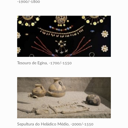
-1900/-1800
Tesouro de Egina,
-1700/-1550
Sepultura do Heládico Médio,
-2000/-1550