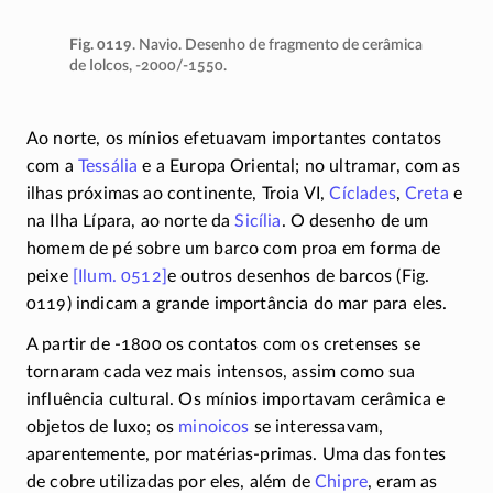
Fig. 0119
. Navio. Desenho de fragmento de cerâmica
de Iolcos,
-2000/-1550
.
Ao norte, os mínios efetuavam importantes contatos
com a
Tessália
e a Europa Oriental; no ultramar, com as
ilhas próximas ao continente, Troia VI,
Cíclades
,
Creta
e
na Ilha Lípara, ao norte da
Sicília
. O desenho de um
homem de pé sobre um barco com proa em forma de
peixe
[Ilum. 0512]
e outros desenhos de barcos (Fig.
0119) indicam a grande importância do mar para eles.
A partir de
-1800
os contatos com os cretenses se
tornaram cada vez mais intensos, assim como sua
influência cultural. Os mínios importavam cerâmica e
objetos de luxo; os
minoicos
se interessavam,
aparentemente, por
matérias-primas
. Uma das fontes
de cobre utilizadas por eles, além de
Chipre
, eram as