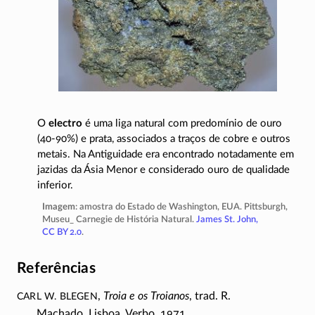
O
electro
é uma liga natural com predomínio de ouro
(
40-90%
) e prata, associados a traços de cobre e outros
metais. Na Antiguidade era encontrado notadamente em
jazidas da Ásia Menor e considerado ouro de qualidade
inferior.
Imagem
: amostra do Estado de Washington, EUA. Pittsburgh,
Museu_ Carnegie de História Natural.
James St. John,
CC BY 2.0
.
Referências
Carl W. Blegen
,
Troia e os Troianos
, trad. R.
Machado, Lisboa, Verbo, 1971.