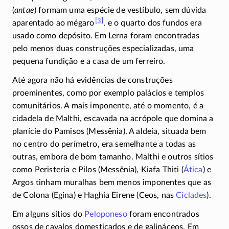
(
antae
) formam uma espécie de vestíbulo, sem dúvida
[3]
aparentado ao
mégaro
,
e o quarto dos fundos era
usado como depósito. Em Lerna foram encontradas
pelo menos duas construções especializadas, uma
pequena fundição e a casa de um ferreiro.
Até agora não há evidências de construções
proeminentes, como por exemplo palácios e templos
comunitários. A mais imponente, até o momento, é a
cidadela de Malthi, escavada na acrópole que domina a
planície do Pamisos (Messênia). A aldeia, situada bem
no centro do perímetro, era semelhante a todas as
outras, embora de bom tamanho. Malthi e outros sítios
como Peristeria e Pilos (Messênia), Kiafa Thiti (
Ática
) e
Argos tinham muralhas bem menos imponentes que as
de Colona (Egina) e Haghia Eirene (Ceos, nas
Cíclades
).
Em alguns sítios do
Peloponeso
foram encontrados
ossos de cavalos domesticados e de galináceos. Em