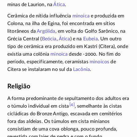
minas de Laurion, na
Ática
.
Cerâmica de nítida influência
minoica
e produzida em
Colona, na ilha de Egina, foi encontrada em sítios
litorâneos da
Argólida
, em volta do Golfo Sarônico, na
Grécia Central (
Beócia
,
Ática
) e na
Eubeia
. Um outro
tipo de cerâmica era produzido em Kastri (Citera), onde
existia uma colônia
minoica
desde
-2000
. No fim do
período, especificamente, ceramistas
minoicos
de
Citera se instalaram no sul da
Lacônia
.
Religião
A forma predominante de sepultamento dos adultos era
[4]
o túmulo individual em cista
, semelhante às cistas
cicládicas do Bronze Antigo, escavada em cemitérios
fora das aldeias. Os túmulos em cista minianos
consistiam de uma cova oblonga, pouco profunda,
revestida com lajes de pedra e com o fundo