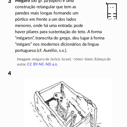
Mégaro
(do gr.
μέγαρον
) é uma
construção retangular que tem as
paredes mais longas formando um
pórtico em frente a um dos lados
menores, onde há uma entrada; pode
haver pilares para sustentação do teto. A forma
“mégaron”, transcrita do grego, deu lugar à forma
“mégaro” nos modernos dicionários da língua
portuguesa (cf. Aurélio, s.v.).
Imagem
: mégaro de Jericó, Israel,
-7000/-6000
. Esboço do
autor,
CC BY-NC-ND 4.0
.