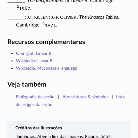
_________
.
The decipherment of Linear B
. Cambridge,
2
1967.
_________
J.T. Killen
J.-P. Olivier
;
;
.
The Knossos Tables
.
4
Cambridge,
1971.
Recursos complementares
Omniglot: Linear B
Wikipedia: Linear B
Wikipedia: Mycenaean language
Veja também
Bibliografia da seção
Abreviaturas & símbolos
Lista
de artigos da seção
Créditos das ilustrações
Iluminuras
. Ative o link das imagens.
Figuras
. 0005: