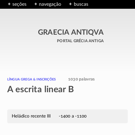
seções
navegação
buscas
GRAECIA ANTIQVA
portal grécia antiga
língua grega & inscrições
1030 palavras
A escrita linear B
Heládico recente III
-1400 a -1100