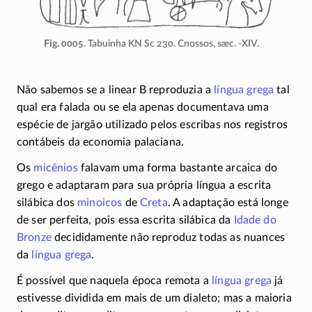
Fig. 0005
. Tabuinha KN Sc 230. Cnossos, sæc.
-XIV
.
Não sabemos se a linear B reproduzia a
língua grega
tal
qual era falada ou se ela apenas documentava uma
espécie de jargão utilizado pelos escribas nos registros
contábeis da economia palaciana.
Os
micênios
falavam uma forma bastante arcaica do
grego e adaptaram para sua própria língua a escrita
silábica dos
minoicos
de
Creta
. A adaptação está longe
de ser perfeita, pois essa escrita silábica da
Idade do
Bronze
decididamente não reproduz todas as nuances
da
língua grega
.
É possível que naquela época remota a
língua grega
já
estivesse dividida em mais de um dialeto; mas a maioria