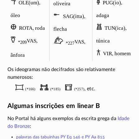
𐂕
𐃉
OLE(um),
PUG(io),
oliveira
𐃇
óleo
adaga
SAG(itta),
𐃏
𐂪
ROTA, roda
TUN(ica),
flecha
𐃨
𐃶
VAS,
túnica
VAS,
*209
*227
𐂀
VIR, homem
ânfora
Os ideogramas não decifrados são relativamente
numerosos:
𐂮
𐃀
𐃛
, etc.
(*166)
(*185)
(*257)
Algumas inscrições em linear B
No Portal há alguns exemplos da escrita grega da
Idade
do Bronze
:
palavras das tabuinhas PY Eq 146 e PY Aa 815