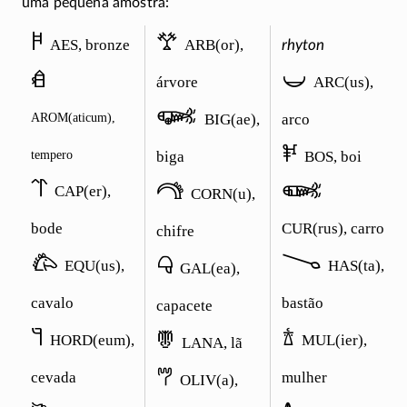
uma pequena amostra:
𐂚
𐂷
AES, bronze
ARB(or),
rhyton
𐂑
𐃔
árvore
ARC(us),
𐃌
AROM(aticum),
BIG(ae),
arco
𐂍
tempero
biga
BOS, boi
𐁒
𐂠
𐃍
CAP(er),
CORN(u),
bode
CUR(rus), carro
chifre
𐂃
𐃆
𐃃
EQU(us),
HAS(ta),
GAL(ea),
cavalo
bastão
capacete
𐂏
𐂁
𐂝
HORD(eum),
MUL(ier),
LANA, lã
𐂐
cevada
mulher
OLIV(a),