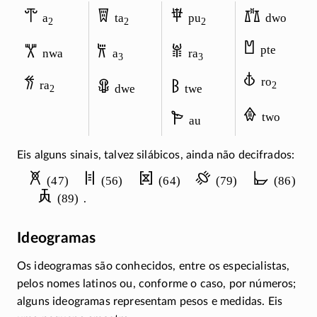
𐁀
𐁋
𐁆
𐁄
a
ta
pu
dwo
2
2
2
𐁇
𐁅
𐁁
𐁉
pte
nwa
a
ra
3
3
𐁊
𐁈
ro
𐁃
𐁌
ra
2
dwe
twe
2
𐁍
𐁂
two
au
Eis alguns sinais, talvez silábicos, ainda não decifrados:
𐁔
𐁖
𐁘
𐁙
𐁜
(47)
(56)
(64)
(79)
(86)
𐁝
(89)
.
Ideogramas
Os ideogramas são conhecidos, entre os especialistas,
pelos nomes latinos ou, conforme o caso, por números;
alguns ideogramas representam pesos e medidas. Eis