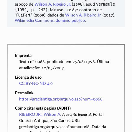
Vermeule
esboço de
Wilson A. Ribeiro Jr.
(1998), apud
(1994, p. 242)
, fair use. 0167: contorno de
“Fut.Perf.” (2009), dados de
Wilson A. Ribeiro Jr.
(2017),
Wikimedia Commons
,
domínio público
.
Imprenta
Texto nº 0068, publicado em 25/08/1998. Última
atualização: 12/05/2007.
Licença de uso
CC BY-NC-ND 4.0
Permalink
https://greciantiga.org/arquivo.asp?num=0068
Como citar esta página (ABNT)
RIBEIRO JR., Wilson A.
A escrita linear B
. Portal
Graecia Antiqua, São Carlos. URL:
greciantiga.org/arquivo.asp?num=0068. Data da