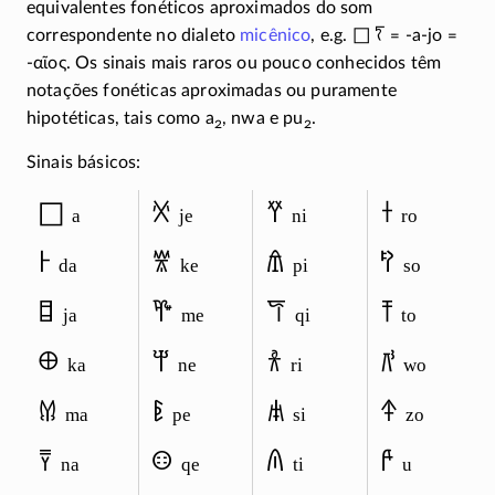
equivalentes fonéticos aproximados do som
𐀀 𐀍
correspondente no dialeto
micênico
, e.g.
=
-a-jo
=
-
αῖος
. Os sinais mais raros ou pouco conhecidos têm
notações fonéticas aproximadas ou puramente
hipotéticas, tais como a
, nwa e pu
.
2
2
Sinais básicos:
𐀀
𐀋
𐀛
𐀫
a
je
ni
ro
𐀅
𐀐
𐀠
𐀰
da
ke
pi
so
𐀊
𐀕
𐀥
𐀵
ja
me
qi
to
𐀏
𐀚
𐀪
𐀺
ka
ne
ri
wo
𐀔
𐀟
𐀯
𐀿
ma
pe
si
zo
𐀙
𐀤
𐀴
𐀄
na
qe
ti
u