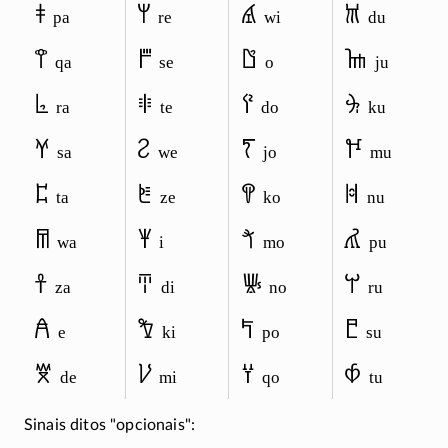
𐀞
𐀩
𐀹
𐀉
pa
re
wi
du
𐀣
𐀮
𐀃
𐀎
qa
se
o
ju
𐀨
𐀳
𐀈
𐀓
ra
te
do
ku
𐀭
𐀸
𐀍
𐀘
sa
we
jo
mu
𐀲
𐀽
𐀒
𐀝
ta
ze
ko
nu
𐀷
𐀂
𐀗
𐀢
wa
i
mo
pu
𐀼
𐀇
𐀜
𐀬
za
di
no
ru
𐀁
𐀑
𐀡
𐀱
e
ki
po
su
𐀆
𐀖
𐀦
𐀶
de
mi
qo
tu
Sinais ditos
opcionais
: