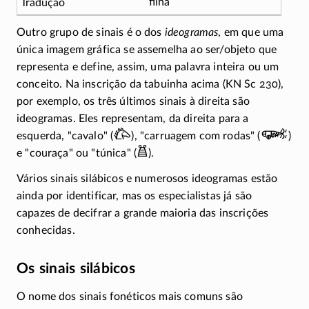
filha
Outro grupo de sinais é o dos
ideogramas
, em que uma
única imagem gráfica se assemelha ao
ser/objeto
que
representa e define, assim, uma palavra inteira ou um
conceito. Na inscrição da tabuinha acima (KN Sc 230),
por exemplo, os três últimos sinais à direita são
ideogramas. Eles representam, da direita para a
𐂃
𐃌
esquerda,
cavalo
(
),
carruagem com rodas
(
)
𐂪
e
couraça
ou
túnica
(
).
Vários sinais silábicos e numerosos ideogramas estão
ainda por identificar, mas os especialistas já são
capazes de decifrar a grande maioria das inscrições
conhecidas.
Os sinais silábicos
O nome dos sinais fonéticos mais comuns são