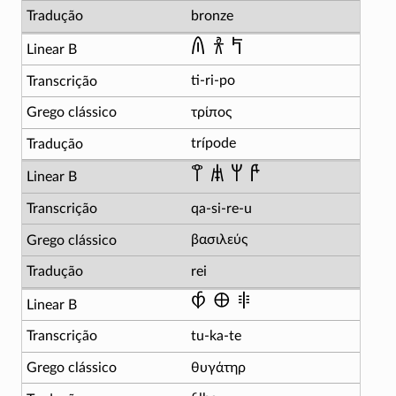
bronze
𐀴 𐀪 𐀡
ti-ri-po
τρίπος
trípode
𐀣 𐀯 𐀩 𐀄
qa-si-re-u
βασιλεύς
rei
𐀶 𐀏 𐀳
tu-ka-te
θυγάτηρ