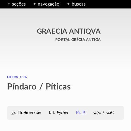
seções
navegação
buscas
GRAECIA ANTIQVA
portal grécia antiga
literatura
Píndaro / Píticas
Πυθιονικῶν
Pythia
Pi.
P.
-490 / -462