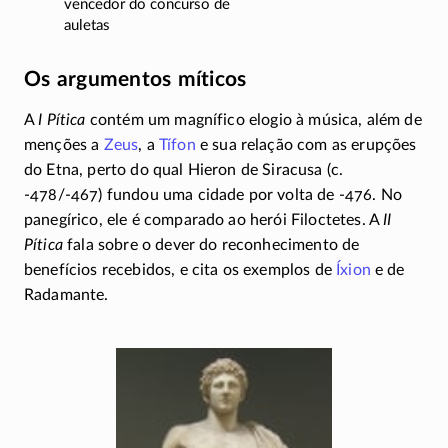
vencedor do concurso de
auletas
Os argumentos míticos
A
I Pítica
contém um magnífico elogio à música, além de
menções a
Zeus
, a
Tífon
e sua relação com as erupções
do Etna, perto do qual Hieron de Siracusa (c.
-478/-467)
fundou uma cidade por volta de
-476
. No
panegírico, ele é comparado ao herói Filoctetes. A
II
Pítica
fala sobre o dever do reconhecimento de
benefícios recebidos, e cita os exemplos de
Íxion
e de
Radamante.