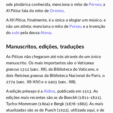
ode pindárica conhecida, menciona o mito de
Perseu
; a
XI Pítica
fala do mito de
Orestes
.
A
XII Pítica
, finalmente, é a única a elogiar um músico, e
não um atleta; menciona o mito de
Perseu
e a invenção
do
aulo
pela deusa
Atena
.
Manuscritos, edições, traduções
As
Píticas
não chegaram até nós através de um único
manuscrito. Os mais importantes são o
Vaticanus
graecus
1312 (sæc. XII), da Biblioteca do Vaticano, e
dois
Parisinus graecus
da Biblioteca Nacional de Paris, o
2774 (sæc.
XII-XIV)
e o 2403 (sæc. XIII).
A edição
princeps
é a
Aldina
, publicada em 1513. As
edições mais recentes são as de Boeckh
(1811-1821)
,
Tycho-Mommsen
(1864) e Bergk
(1878-1882)
. As mais
atualizadas são as de Puech (1922), utilizada aqui, e de