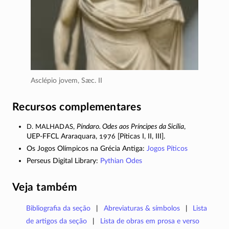
Asclépio jovem,
Sæc. II
Recursos complementares
D. Malhadas
,
Píndaro. Odes aos Príncipes da Sicília
,
UEP-FFCL
Araraquara, 1976 [Píticas I, II, III].
Os Jogos Olímpicos na Grécia Antiga:
Jogos Píticos
Perseus Digital Library:
Pythian Odes
Veja também
Bibliografia da seção
Abreviaturas & símbolos
Lista
de artigos da seção
Lista de obras em prosa e verso