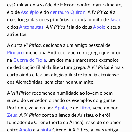
está minando a saúde de Hieron; o mito, naturalmente,
é o de
Asclépio
e do
centauro
Quíron
. A
IV Pítica
é a
mais longa das odes pindárias, e conta o mito de
Jasão
e dos
Argonautas
. A
V Pítica
fala do deus
Apolo
e seus
atributos.
A curta
VI Pítica
, dedicada a um amigo pessoal de
Píndaro
, menciona Antíloco, guerreiro grego que lutou
na
Guerra de Troia
, um dos mais marcantes exemplos
de dedicação filial da literatura grega. A
VII Pítica
é mais
curta ainda e faz um elogio à ilustre família ateniense
dos Alcmeônidas, sem citar nenhum mito.
A
VIII Pítica
recomenda humildade ao jovem e bem
sucedido vencedor, citando os exemplos do gigante
Porfírion, vencido por
Apolo
, e de
Tífon
, vencido por
Zeus
. A
IX Pítica
conta a lenda de Aristeu, o herói
fundador de Cirene (norte da África), nascido do amor
entre
Apolo
e a
ninfa
Cirene. A
X Pítica
, a mais antiga