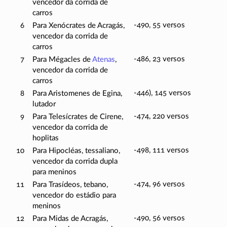
vencedor da corrida de
carros
-490, 55 versos
6
Para Xenócrates de Acragás,
vencedor da corrida de
carros
-486, 23 versos
7
Para Mégacles de
Atenas
,
vencedor da corrida de
carros
-446), 145 versos
8
Para Aristomenes de Egina,
lutador
-474, 220 versos
9
Para Telesícrates de Cirene,
vencedor da corrida de
hoplitas
-498, 111 versos
10
Para Hipocléas, tessaliano,
vencedor da corrida dupla
para meninos
-474, 96 versos
11
Para Trasídeos, tebano,
vencedor do estádio para
meninos
-490, 56 versos
12
Para Midas de Acragás,