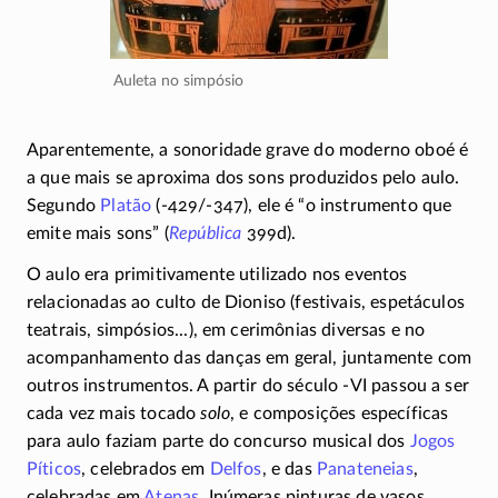
Auleta no simpósio
Aparentemente, a sonoridade grave do moderno oboé é
a que mais se aproxima dos sons produzidos pelo aulo.
Segundo
Platão
(-429/-347)
, ele é “o instrumento que
emite mais sons” (
República
399d).
O aulo era primitivamente utilizado nos eventos
relacionadas ao culto de Dioniso (festivais, espetáculos
teatrais, simpósios...), em cerimônias diversas e no
acompanhamento das danças em geral, juntamente com
outros instrumentos. A partir do século
-VI
passou a ser
cada vez mais tocado
solo
, e composições específicas
para aulo faziam parte do concurso musical dos
Jogos
Píticos
, celebrados em
Delfos
, e das
Panateneias
,
celebradas em
Atenas
. Inúmeras pinturas de vasos