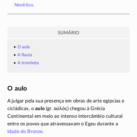
Neolítico
.
SUMÁRIO
O aulo
A flauta
A trombeta
O aulo
A julgar pela sua presença em obras de arte egípcias e
cicládicas, o
aulo
(gr.
αὑλός
) chegou à Grécia
Continental em meio ao intenso intercâmbio cultural
entre os povos que atravessavam o Egeu durante a
Idade do Bronze
.