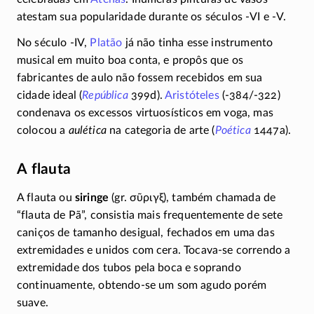
atestam sua popularidade durante os séculos
-VI
e
-V
.
No século -IV,
Platão
já não tinha esse instrumento
musical em muito boa conta, e propôs que os
fabricantes de aulo não fossem recebidos em sua
cidade ideal (
República
399d).
Aristóteles
(-384/-322)
condenava os excessos virtuosísticos em voga, mas
colocou a
aulética
na categoria de arte (
Poética
1447a).
A flauta
A flauta ou
siringe
(gr.
σῦριγξ
), também chamada de
“flauta de Pã”, consistia mais frequentemente de sete
caniços de tamanho desigual, fechados em uma das
extremidades e unidos com cera.
Tocava-se
correndo a
extremidade dos tubos pela boca e soprando
continuamente,
obtendo-se
um som agudo porém
suave.