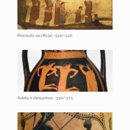
Procissão sacrificial,
-540/-520
Auleta e dançarinos,
-520/-515