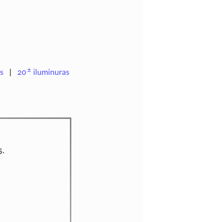
±
s
20
iluminuras
5.