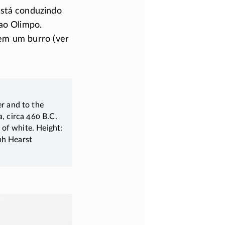
está conduzindo
ao Olimpo.
em um burro (ver
r and to the
a, circa 460 B.C.
 of white. Height:
ph Hearst