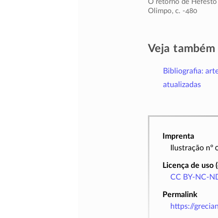
O retorno de Hefesto
Olimpo,
c. -480
Veja também
Bibliografia: art
atualizadas
Imprenta
Ilustração nº
Licença de uso 
CC BY-NC-ND
Permalink
https://greci