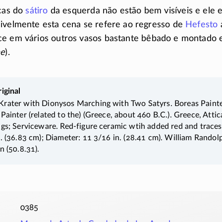
icas do
sátiro
da esquerda não estão bem visíveis e ele 
ivelmente esta cena se refere ao regresso de
Hefesto
e em vários outros vasos bastante bêbado e montado 
ae
).
iginal
rater with Dionysos Marching with Two Satyrs. Boreas Painte
Painter (related to the) (Greece, about 460 B.C.). Greece, Attic
ngs; Serviceware. Red-figure ceramic wtih added red and traces
n. (36.83 cm); Diameter: 11 3/16 in. (28.41 cm). William Randol
n (50.8.31).
0385