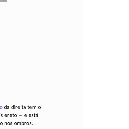
ro
da direita tem o
is ereto — e está
o nos ombros.