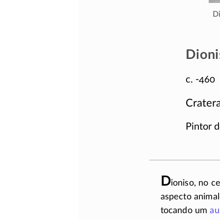
Di
Dioni
c. -460
Crater
Pintor 
D
ioniso, no c
aspecto animal
tocando um
au