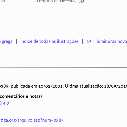
 ao
O retorno de Hefesto,
-550
+
e grega
Índice de todas as ilustrações
15
iluminuras
nova
 0385, publicada em 10/02/2001. Última atualização: 18/09/201
(comentários e notas)
 4.0
antiga.org/arquivo.asp?num=0385