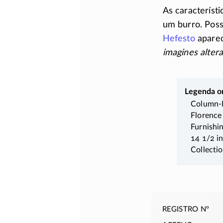
As característ
um burro. Poss
Hefesto
aparec
imagines alter
Legenda or
Column-K
Florence 
Furnishi
14 1/2 i
Collectio
registro nº