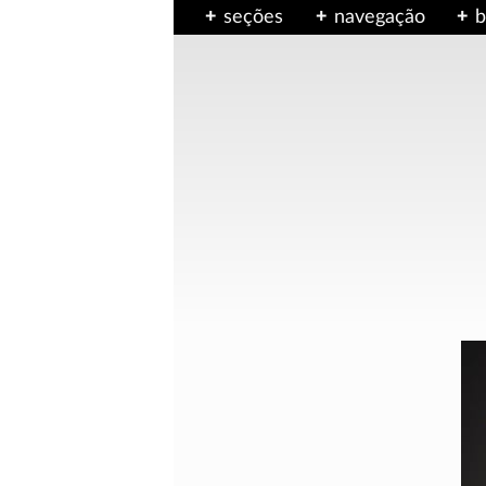
seções
navegação
b