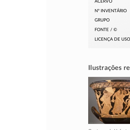
acervo
nº inventário
grupo
fonte / ©
licença de us
Ilustrações r