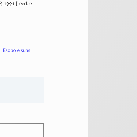
,
1991 [reed. e
Esopo e suas