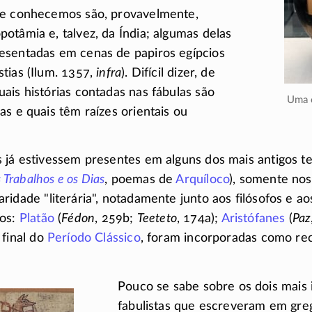
ue conhecemos são, provavelmente,
otâmia e, talvez, da Índia; algumas delas
esentadas em cenas de papiros egípcios
tias (Ilum. 1357,
infra
). Difícil dizer, de
ais histórias contadas nas fábulas são
Uma
as e quais têm raízes orientais ou
 já estivessem presentes em alguns dos mais antigos tex
 Trabalhos e os Dias
, poemas de
Arquíloco
), somente no
laridade
literária
, notadamente junto aos filósofos e a
los:
Platão
(
Fédon
, 259b;
Teeteto
, 174a);
Aristófanes
(
Paz
 final do
Período Clássico
, foram incorporadas como rec
Pouco se sabe sobre os dois mais
fabulistas que escreveram em gre