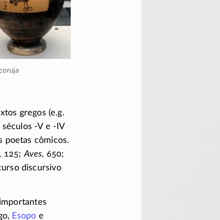
 coruja
tos gregos (e.g.
s séculos
-V
e
-IV
os poetas cômicos.
, 125;
Aves
, 650;
urso discursivo
 importantes
go,
Esopo
e