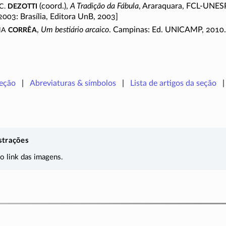
C.
Dezotti
(coord.),
A Tradição da Fábula
, Araraquara,
FCL-UNESP
03: Brasília, Editora UnB, 2003]
ha
Corrêa
,
Um bestiário arcaico
. Campinas: Ed. UNICAMP, 2010.
seção
Abreviaturas & símbolos
Lista de artigos da seção
strações
 o link das imagens.