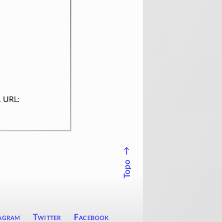
. URL:
↑
Topo
agram
Twitter
Facebook