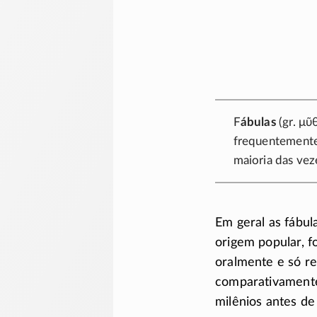
F
ábulas
(gr.
μῦ
frequentemente 
maioria das vez
Em geral as fábu
origem popular, f
oralmente e só r
comparativamente
milênios antes d