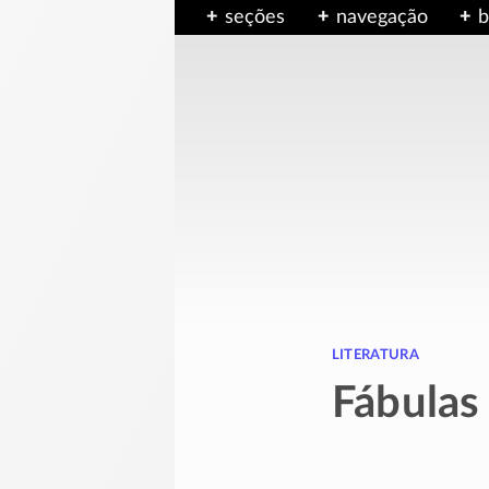
seções
navegação
b
literatura
Fábulas 