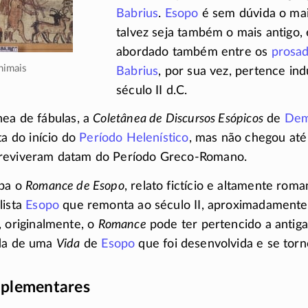
Babrius
.
Esopo
é sem dúvida o mai
talvez seja também o mais antigo, e
abordado também entre os
prosad
Babrius
, por sua vez, pertence in
século II d.C.
nea de fábulas, a
Coletânea de Discursos Esópicos
de
Dem
ta do início do
Período Helenístico
, mas não chegou até
reviveram datam do Período
Greco-Romano
.
upa o
Romance de Esopo
, relato fictício e altamente rom
lista
Esopo
que remonta ao século II, aproximadament
, originalmente, o
Romance
pode ter pertencido a antig
ida de uma
Vida
de
Esopo
que foi desenvolvida e se tor
plementares