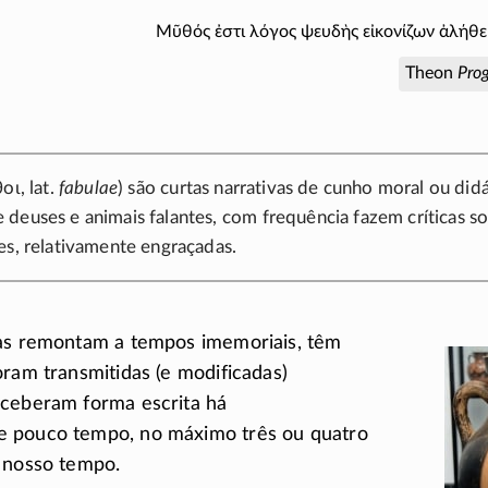
Μῦθός ἐστι λόγος ψευδὴς εἰκονίζων ἀλήθε
Theon
Pro
θοι
, lat.
fabulae
) são curtas narrativas de cunho moral ou di
deuses e animais falantes, com frequência fazem críticas soc
es, relativamente engraçadas.
las remontam a tempos imemoriais, têm
oram transmitidas (e modificadas)
eceberam forma escrita há
 pouco tempo, no máximo três ou quatro
e nosso tempo.