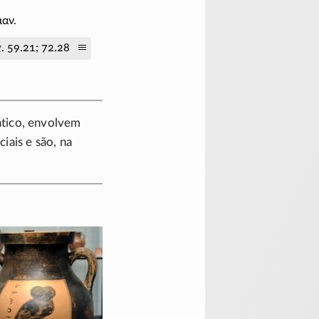
ιαν.
g
. 59.21; 72.28
dático, envolvem
iais e são, na