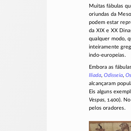
Muitas fábulas q
oriundas da Mesop
podem estar repr
da XIX e XX Dinas
qualquer modo, qu
inteiramente greg
indo-europeias
.
Embora as fábulas
Ilíada
,
Odisseia
,
Os
alcançaram popu
Eis alguns exemp
Vespas
, 1400). No
pelos oradores.