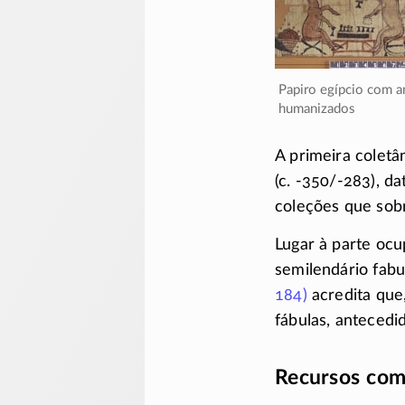
Papiro egípcio com animais
humanizados
A primeira coletâ
(c.
-350/-283)
, da
coleções que sob
Lugar à parte oc
semilendário fabu
184)
acredita que
fábulas, anteced
Recursos com