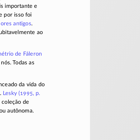
s importante e
 por isso foi
ores antigos
.
dubitavelmente ao
étrio de Fáleron
 nós. Todas as
anceado da vida do
e.
Lesky (1995, p.
a coleção de
nou autônoma.