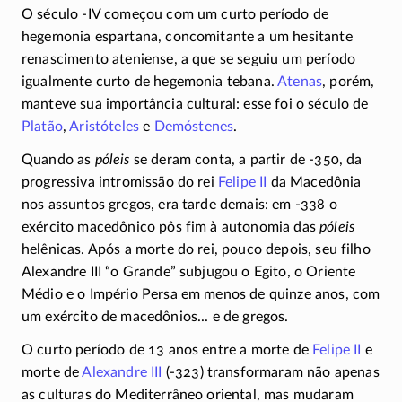
O século
-IV
começou com um curto período de
hegemonia espartana, concomitante a um hesitante
renascimento ateniense, a que se seguiu um período
igualmente curto de hegemonia tebana.
Atenas
, porém,
manteve sua importância cultural: esse foi o século de
Platão
,
Aristóteles
e
Demóstenes
.
Quando as
póleis
se deram conta, a partir de
-350
, da
progressiva intromissão do rei
Felipe II
da Macedônia
nos assuntos gregos, era tarde demais: em
-338
o
exército macedônico pôs fim à autonomia das
póleis
helênicas. Após a morte do rei, pouco depois, seu filho
Alexandre III “o Grande” subjugou o Egito, o Oriente
Médio e o Império Persa em menos de quinze anos, com
um exército de macedônios... e de gregos.
O curto período de 13 anos entre a morte de
Felipe II
e
morte de
Alexandre III
(
-323
) transformaram não apenas
as culturas do Mediterrâneo oriental, mas mudaram