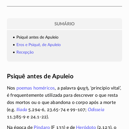
SUMÁRIO
Psiquê antes de Apuleio
Eros e Psiquê, de Apuleio
Recepção
Psiquê antes de Apuleio
Nos
poemas homéricos
, a palavra
ψυχή
, ‘princípio vital’,
é frequentemente utilizada para descrever o que resta
dos mortos ou o que abandona o corpo após a morte
(e.g.
Ilíada
5.294-6,
23.65-74
e
99-107;
Odisseia
11.385-9
e
24.1-22).
Na época de
Píndaro
(F 133)
e de
Heródoto
(2.123), o