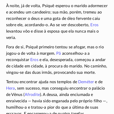
À noite, já de volta, Psiquê esperou o marido adormecer
e acendeu um candeeiro; sua mão, porém, tremeu ao
reconhecer o deus e uma gota de óleo fervente caiu
sobre ele,
acordando-o
. Ao se ver descoberto,
Eros
levantou vôo e disse à esposa que ela nunca mais o
veria.
Fora de si, Psiquê primeiro tentou se afogar, mas o rio
jogou-a
de volta à margem.
Pã
aconselhou-a
a
reconquistar
Eros
e ela, desesperada, começou a andar
de cidade em cidade, à procura do marido. No caminho,
vingou-se
das duas irmãs, provocando sua morte.
Tentou encontrar ajuda nos templos de
Deméter
e de
Hera
, sem sucesso, mas conseguiu encontrar o palácio
de Vênus (
Afrodite
). A deusa, ainda enciumada e
enraivecida — havia sido enganada pelo próprio filho —,
humilhou-a
e
tratou-a
pior do que a última de suas
escravas. E
encarregou-a
de quatro tarefas