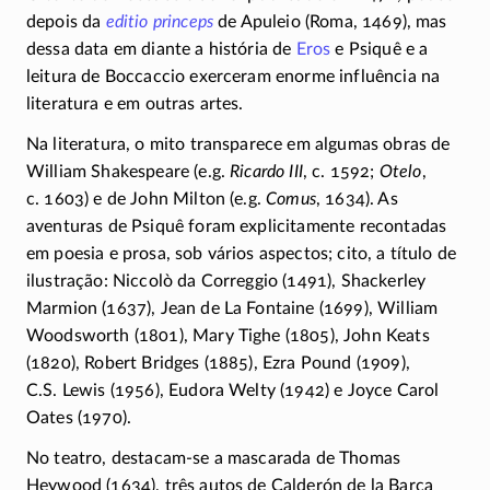
depois da
editio princeps
de Apuleio (Roma, 1469), mas
dessa data em diante a história de
Eros
e Psiquê e a
leitura de Boccaccio exerceram enorme influência na
literatura e em outras artes.
Na literatura, o mito transparece em algumas obras de
William Shakespeare (e.g.
Ricardo III
,
c. 1592;
Otelo
,
c
. 1603)
e de John Milton (e.g.
Comus
, 1634). As
aventuras de Psiquê foram explicitamente recontadas
em poesia e prosa, sob vários aspectos; cito, a título de
ilustração: Niccolò da Correggio (1491), Shackerley
Marmion (1637), Jean de La Fontaine (1699), William
Woodsworth (1801), Mary Tighe (1805), John Keats
(1820), Robert Bridges (1885), Ezra Pound (1909),
C.S. Lewis
(1956), Eudora Welty (1942) e Joyce Carol
Oates (1970).
No teatro,
destacam-se
a mascarada de Thomas
Heywood (1634), três autos de Calderón de la Barca