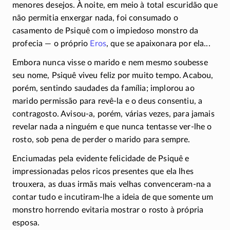
menores desejos. À noite, em meio à total escuridão que
não permitia enxergar nada, foi consumado o
casamento de Psiquê com o impiedoso monstro da
profecia — o próprio
Eros
, que se apaixonara por ela...
Embora nunca visse o marido e nem mesmo soubesse
seu nome, Psiquê viveu feliz por muito tempo. Acabou,
porém, sentindo saudades da família; implorou ao
marido permissão para
revê-la
e o deus consentiu, a
contragosto.
Avisou-a
, porém, várias vezes, para jamais
revelar nada a ninguém e que nunca tentasse
ver-lhe
o
rosto, sob pena de perder o marido para sempre.
Enciumadas pela evidente felicidade de Psiquê e
impressionadas pelos ricos presentes que ela lhes
trouxera, as duas irmãs mais velhas
convenceram-na
a
contar tudo e
incutiram-lhe
a ideia de que somente um
monstro horrendo evitaria mostrar o rosto à própria
esposa.