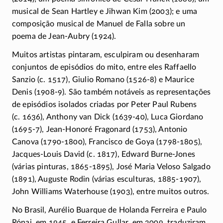
musical de Sean Hartley e Jihwan Kim (2003); e uma
composição musical de Manuel de Falla sobre un
poema de
Jean-Aubry
(1924).
Muitos artistas pintaram, esculpiram ou desenharam
conjuntos de episódios do mito, entre eles Raffaello
Sanzio
(c. 1517)
, Giulio Romano (
1526-8)
e Maurice
Denis
(1908-9).
São também notáveis as representações
de episódios isolados criadas por Peter Paul Rubens
(c. 1636),
Anthony van Dick
(1639-40),
Luca Giordano
(1695-7),
Jean-Honoré
Fragonard (1753), Antonio
Canova
(1790-1800),
Francisco de Goya
(1798-1805),
Jacques-Louis
David
(c. 1817),
Edward
Burne-Jones
(várias pinturas,
1865-1895),
José Maria Veloso Salgado
(1891), Auguste Rodin (várias esculturas,
1885-1907)
,
John Williams Waterhouse (1903), entre muitos outros.
No Brasil, Aurélio Buarque de Holanda Ferreira e Paulo
Rónai, em 1945, e Ferreira Gullar, em 2009, traduziram