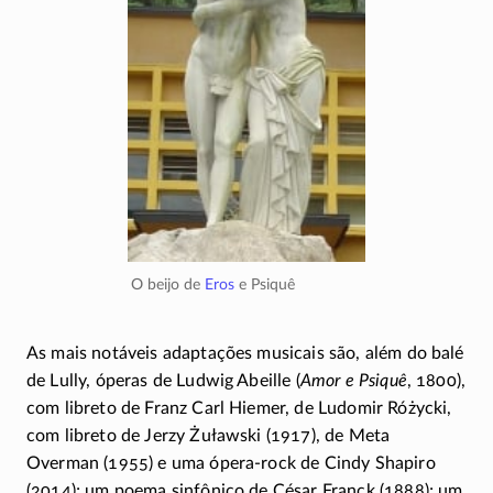
O beijo de
Eros
e Psiquê
As mais notáveis adaptações musicais são, além do balé
de Lully, óperas de Ludwig Abeille (
Amor e Psiquê
, 1800),
com libreto de Franz Carl Hiemer, de Ludomir Różycki,
com libreto de Jerzy Żuławski (1917), de Meta
Overman (1955) e uma
ópera-rock
de Cindy Shapiro
(2014); um poema sinfônico de César Franck (1888); um