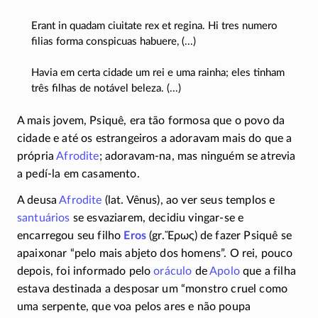
Erant in quadam ciuitate rex et regina. Hi tres numero
filias forma conspicuas habuere, (...)
Havia em certa cidade um rei e uma rainha; eles tinham
três filhas de notável beleza. (...)
A mais jovem, Psiquê, era tão formosa que o povo da
cidade e até os estrangeiros a adoravam mais do que a
própria
Afrodite
;
adoravam-na
, mas ninguém se atrevia
a
pedí-la
em casamento.
A deusa
Afrodite
(lat. Vênus), ao ver seus templos e
santuários
se esvaziarem, decidiu
vingar-se
e
encarregou seu filho
Eros
(gr.
Ἔρως
) de fazer Psiquê se
apaixonar “pelo mais abjeto dos homens”. O rei, pouco
depois, foi informado pelo
oráculo
de
Apolo
que a filha
estava destinada a desposar um “monstro cruel como
uma serpente, que voa pelos ares e não poupa