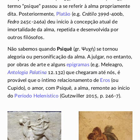
termo “psique” passou a se referir à alma propriamente
dita. Posteriormente,
Platão
(e.g.
Crátilo
399d-400b,
Fedro
245c-246a)
deu início à concepção atual de
imortalidade da alma, repetida e desenvolvida por
outros filósofos.
Não sabemos quando
Psiquê
(gr.
Ψυχή
) se tornou
alegoria ou personificação da alma. A julgar, no entanto,
por obras de arte e alguns
epigramas
(e.g. Meleagro,
Antologia Palatina
12.132) que chegaram até nós, é
provável que o íntimo relacionamento de
Eros
(ou
Cupido), o amor, com Psiquê, a alma, remonte ao início
do
Período Helenístico
(Gutzwiller 2015,
p. 246-7).