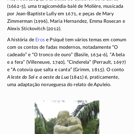
(1662-5)
, uma
tragicomédia-balé
de Molière, musicada
por
Jean-Baptiste
Lully em 1671, e peças de Mary
Zimmerman (1996), Maria Hernandez, Emma Rosecan e
Alexis Stickovitch (2012).
A história de
Eros
e Psiquê tem vários temas em comum
com os contos de fadas modernos, notadamente “O
cadeado” e “O tronco de ouro” (Basile,
1634-6)
, “A bela
e a fera” (Villeneuve, 1740), “Cinderela” (Perrault, 1697)
e “A cotovia que salta e canta” (Grimm, 1815). O conto
A leste do Sol e a oeste da Lua
(1841) é, praticamente,
uma adaptação norueguesa do relato de Apuleio.