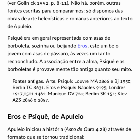
(ver Gollnick 1992,
p. 8-11).
Não há, porém, outras
fontes escritas para compararmos; só dispomos das
obras de arte helenísticas e romanas anteriores ao texto
de Apuleio.
Psiquê era em geral representada com asas de
borboleta, sozinha ou beijando
Eros
, este um belo
jovem com asas de pássaro, às vezes um tanto
rechonchudo. A associação entre a alma, Psiquê e as
borboletas é provavelmente tão antiga quanto seu mito.
Arte
. Psiquê: Louvre
MA 2866
e
Bj 1950;
Berlin
TC 8631
.
Eros e Psiquê
: Nápoles 9195; Londres
1917,0501.1461; Munique
DV 72a
; Berlim
SK 151;
Kiev
AZS 2856
e 2857.
Eros e Psiquê, de Apuleio
Apuleio iniciou a história (
Asno de Ouro
4.28)
através de
formato que se tornou tradicional: