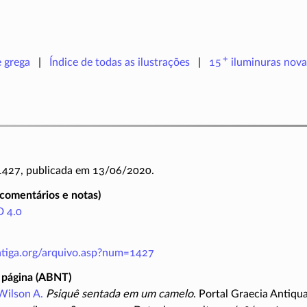
+
e grega
Índice de todas as ilustrações
15
iluminuras
nova
 1427, publicada em 13/06/2020.
(comentários e notas)
 4.0
antiga.org/arquivo.asp?num=1427
 página (ABNT)
Wilson A.
Psiquê sentada em um camelo
. Portal Graecia Antiqua