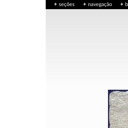
seções
navegação
b