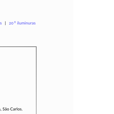
±
s
20
iluminuras
, São Carlos.