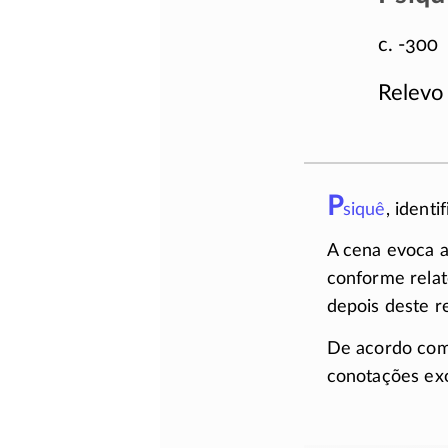
c. -300
Relevo
P
siquê
, ident
A cena evoca a
conforme rela
depois deste r
De acordo com 
conotações ex