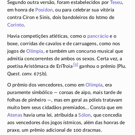
Segundo outra versão, foram estabelecidos por
Teseu
,
em honra de
Posídon
, ou para celebrar sua vitória
contra Círon e Sinis, dois bandoleiros do Istmo de
Corinto
.
Havia competições atléticas, como o
pancrácio
e o
boxe, corridas de cavalos e de carruagens, como nos
jogos de
Olímpia
, e também um concurso musical que
admitia concorrentes de ambos os sexos. Certa vez, a
[3]
poetisa Aristômaca de EriTroia
ganhou o prêmio (Plu.
Quest. conv.
675b).
O prêmio dos vencedores, como em
Olímpia
, era
puramente simbólico — coroas de aipo, mais tarde de
folhas de pinheiro —, mas em geral as póleis tratavam
muito bem seus cidadãos premiados... Consta que em
Atenas
havia uma lei, atribuída a
Sólon
, que concedia
aos vencedores dos jogos ístmicos, além das honras de
praxe, um prêmio adicional de 100 dracmas.