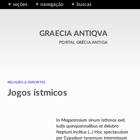
seções
navegação
buscas
GRAECIA ANTIQVA
portal grécia antiga
religião & esportes
Jogos ístmicos
In Megarensium sinum Isthmos exit,
ludis quinquennalibus et delubro
Neptuni inclitus (...) Hoc spectaculum
per Cypselum tyrannum intermissum