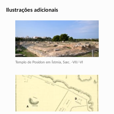
Ilustrações adicionais
Templo de Posídon em Ístmia,
Sæc. -VII/-VI