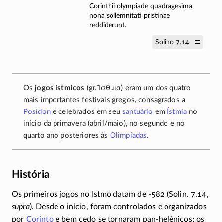
Corinthii olympiade quadragesima
nona sollemnitati pristinae
reddiderunt.
Solino 7.14
Os
jogos ístmicos
(gr.
Ἴσθμια
) eram um dos quatro
mais importantes festivais gregos, consagrados a
Posídon
e celebrados em seu
santuário
em
Ístmia
no
início da primavera
(abril/maio)
, no segundo e no
quarto ano posteriores às
Olimpíadas
.
História
Os primeiros jogos no Istmo datam de
-582
(Solin. 7.14,
supra
). Desde o início, foram controlados e organizados
por
Corinto
e bem cedo se tornaram
pan-helênicos
; os