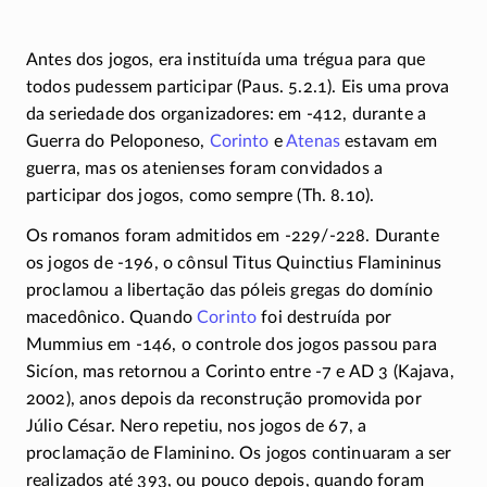
Antes dos jogos, era instituída uma trégua para que
todos pudessem participar (Paus. 5.2.1). Eis uma prova
da seriedade dos organizadores: em
-412
, durante a
Guerra do Peloponeso,
Corinto
e
Atenas
estavam em
guerra, mas os atenienses foram convidados a
participar dos jogos, como sempre (Th. 8.10).
Os romanos foram admitidos em
-229/-228
. Durante
os jogos de
-196
, o cônsul Titus Quinctius Flamininus
proclamou a libertação das póleis gregas do domínio
macedônico. Quando
Corinto
foi destruída por
Mummius em
-146
, o controle dos jogos passou para
Sicíon, mas retornou a Corinto entre
-7
e AD 3 (Kajava,
2002), anos depois da reconstrução promovida por
Júlio César. Nero repetiu, nos jogos de 67, a
proclamação de Flaminino. Os jogos continuaram a ser
realizados até 393, ou pouco depois, quando foram