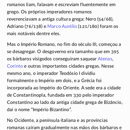
romanos liam, falavam e escreviam fluentemente em
grego. Os próprios imperadores romanos
reverenciavam a antiga cultura grega: Nero
(54/68)
,
Adriano
(76/138)
e
Marco Aurélio
(121/180)
foram os
mais notáveis dentre eles.
Mas o Império Romano, no fim do século III, começou a
se desagregar. O desgoverno era tamanho que em 395
os bárbaros visigodos conseguiram saquear
Atenas
,
Corinto
e outras importantes cidades gregas. Nesse
mesmo ano, o imperador Teodósio I dividiu
formalmente o Império em dois, e a Grécia foi
incorporada ao Império do Oriente. A sede era a cidade
de Constantinopla, fundada em 330 pelo imperador
Constantino ao lado da antiga cidade grega de Bizâncio,
daí o nome “Império Bizantino”.
No Ocidente, a península italiana e as províncias
romanas caíram gradualmente nas mãos dos bárbaros e