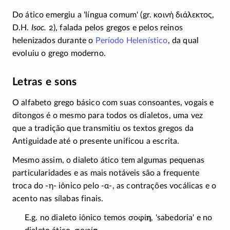
Do ático emergiu a 'língua comum' (gr.
κοινὴ διάλεκτος
,
D.H.
Isoc.
2), falada pelos gregos e pelos reinos
helenizados durante o
Período Helenístico
, da qual
evoluiu o grego moderno.
Letras e sons
O alfabeto grego básico com suas consoantes, vogais e
ditongos é o mesmo para todos os dialetos, uma vez
que a tradição que transmitiu os textos gregos da
Antiguidade até o presente unificou a escrita.
Mesmo assim, o dialeto ático tem algumas pequenas
particularidades e as mais notáveis são a frequente
troca do
-
η
-
iônico pelo
-
α
-
, as contrações vocálicas e o
acento nas sílabas finais.
E.g. no dialeto iônico temos
σοφί
η
, 'sabedoria' e no