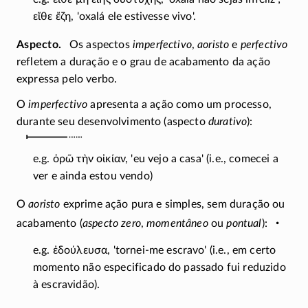
εἴθε ἔζη
, 'oxalá ele estivesse vivo'.
Aspecto
Os aspectos
imperfectivo
,
aoristo
e
perfectivo
refletem a duração e o grau de acabamento da ação
expressa pelo verbo.
O
imperfectivo
apresenta a ação como um processo,
durante seu desenvolvimento (aspecto
durativo
):
e.g.
ὁρῶ τὴν οἰκίαν
, 'eu vejo a casa' (i.e., comecei a
ver e ainda estou vendo)
O
aoristo
exprime ação pura e simples, sem duração ou
·
acabamento (
aspecto zero
,
momentâneo
ou
pontual
):
e.g.
ἐδούλευσα
, '
tornei-me
escravo' (i.e., em certo
momento não especificado do passado fui reduzido
à escravidão).