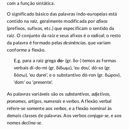
com a função sintática.
O significado básico das palavras
indo-europeias
está
contido na
raiz
, geralmente modificada por
afixos
(prefixos, sufixos, etc.) que especificam o sentido da
raiz. O conjunto da raiz e seus afixos é o
radical
; o resto
da palavra é formado pelas
desinências
, que variam
conforme a flexão.
E.g. para a raiz grega
do-
(gr.
δο
-) temos as formas
verbais
dí-do-mi
(gr.
δίδωμι
), 'eu dou',
dó-so
(gr.
δόσω
), 'eu darei', e o substantivo
dó-ron
(gr.
δώρον
),
'dom' ou 'presente'.
As palavras variáveis são os
substantivos
,
adjetivos
,
pronomes
,
artigos
,
numerais
e
verbos
. A flexão verbal
refere-se somente aos
verbos
, e a flexão nominal às
demais classes de palavras. Aos verbos
conjuga-se
, e aos
nomes
declina-se
.