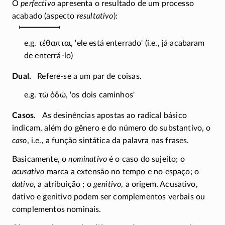
O
perfectivo
apresenta o resultado de um processo
acabado (aspecto
resultativo
):
e.g.
τέθαπται
, 'ele está enterrado' (i.e., já acabaram
de
enterrá-lo
)
Dual
Refere-se a um par de coisas.
e.g.
τὼ ὁδώ
, 'os dois caminhos'
Casos
As desinências apostas ao radical básico
indicam, além do gênero e do número do substantivo, o
caso
, i.e., a função sintática da palavra nas frases.
Basicamente, o
nominativo
é o caso do sujeito; o
acusativo
marca a extensão no tempo e no espaço; o
dativo
, a atribuição ; o
genitivo
, a origem. Acusativo,
dativo e genitivo podem ser complementos verbais ou
complementos nominais.