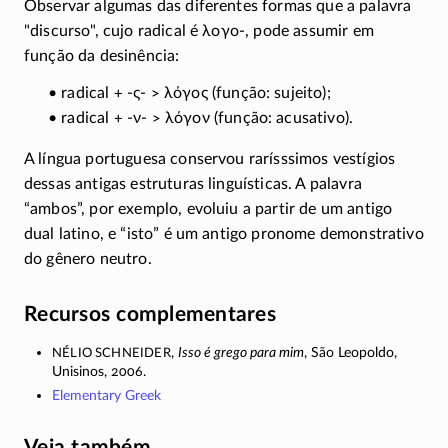
Observar algumas das diferentes formas que a palavra
"discurso", cujo radical é
λογο-
, pode assumir em
função da desinência:
• radical + -
ς
- >
λόγος
(função: sujeito);
• radical + -
ν
- >
λόγον
(função: acusativo).
A língua portuguesa conservou rarísssimos vestígios
dessas antigas estruturas linguísticas. A palavra
“ambos”, por exemplo, evoluiu a partir de um antigo
dual latino, e “isto” é um antigo pronome demonstrativo
do gênero neutro.
Recursos complementares
Nélio Schneider
,
Isso é grego para mim
, São Leopoldo,
Unisinos, 2006.
Elementary Greek
Veja também