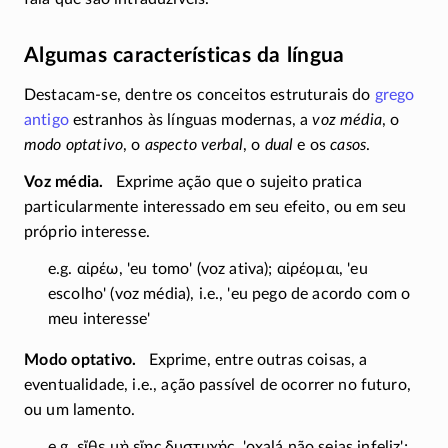
Algumas características da língua
Destacam-se, dentre os conceitos estruturais do
grego
antigo
estranhos às línguas modernas, a
voz média
, o
modo optativo
, o
aspecto verbal
, o
dual
e os
casos
.
Voz média
Exprime ação que o sujeito pratica
particularmente interessado em seu efeito, ou em seu
próprio interesse.
e.g.
αἱρέω
, 'eu tomo' (voz ativa);
αἱρέομαι
, 'eu
escolho' (voz média), i.e., 'eu pego de acordo com o
meu interesse'
Modo optativo
Exprime, entre outras coisas, a
eventualidade, i.e., ação passível de ocorrer no futuro,
ou um lamento.
e.g.
εἴθε μὴ εἴης δυστυχής
, 'oxalá não sejas infeliz';