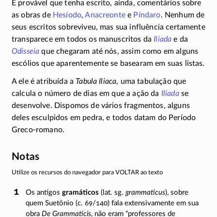
É provável que tenha escrito, ainda, comentários sobre
as obras de
Hesíodo
,
Anacreonte
e
Píndaro
. Nenhum de
seus escritos sobreviveu, mas sua influência certamente
transparece em todos os manuscritos da
Ilíada
e da
Odisseia
que chegaram até nós, assim como em alguns
escólios que aparentemente se basearam em suas listas.
A ele é atribuída a
Tabula Iliaca
, uma tabulação que
calcula o número de dias em que a ação da
Ilíada
se
desenvolve. Dispomos de vários fragmentos, alguns
deles esculpidos em pedra, e todos datam do Período
Greco-romano.
Notas
Utilize os recursos do navegador para VOLTAR ao texto
Os antigos
gramáticos
(lat. sg.
grammaticus
), sobre
quem Suetônio (c.
69/140
) fala extensivamente em sua
obra
De Grammaticis
, não eram “professores de