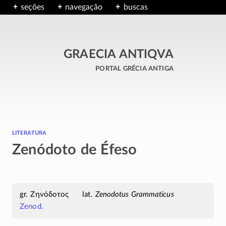
seções
navegação
buscas
GRAECIA ANTIQVA
portal grécia antiga
literatura
Zenódoto de Éfeso
Ζηνόδοτος
Zenodotus Grammaticus
Zenod.