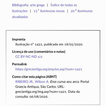
Bibliografia: arte grega
Índice de todas as
+
±
ilustrações
15
iluminuras
novas
20
iluminuras
atualizadas
Imprenta
Ilustração nº 1421, publicada em 18/05/2020.
Licença de uso (comentários e notas)
CC BY-NC-ND 4.0
Permalink
https://greciantiga.org/arquivo.asp?num=1421
Como citar esta página (ABNT)
RIBEIRO JR., Wilson A.
Eros curva seu arco
. Portal
Graecia Antiqua, São Carlos. URL:
greciantiga.org/img.asp?num=1421. Data da
consulta: 06/08/2026.