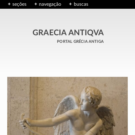
seções
navegação
buscas
GRAECIA ANTIQVA
portal grécia antiga