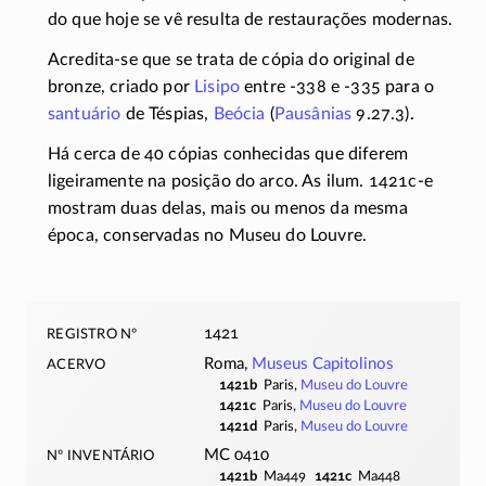
do que hoje se vê resulta de restaurações modernas.
Acredita-se que se trata de cópia do original de
bronze, criado por
Lisipo
entre
-338
e
-335
para o
santuário
de Téspias,
Beócia
(
Pausânias
9.27.3).
Há cerca de 40 cópias conhecidas que diferem
ligeiramente na posição do arco. As ilum.
1421c-e
mostram duas delas, mais ou menos da mesma
época, conservadas no Museu do Louvre.
registro nº
1421
acervo
Roma,
Museus Capitolinos
1421b
Paris,
Museu do Louvre
1421c
Paris,
Museu do Louvre
1421d
Paris,
Museu do Louvre
nº inventário
MC 0410
1421b
Ma449
1421c
Ma448