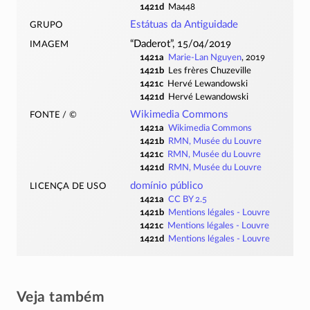
1421d
Ma448
grupo
Estátuas da Antiguidade
imagem
“Daderot”, 15/04/2019
1421a
Marie-Lan Nguyen
, 2019
1421b
Les frères Chuzeville
1421c
Hervé Lewandowski
1421d
Hervé Lewandowski
fonte / ©
Wikimedia Commons
1421a
Wikimedia Commons
1421b
RMN, Musée du Louvre
1421c
RMN, Musée du Louvre
1421d
RMN, Musée du Louvre
licença de uso
domínio público
1421a
CC BY 2.5
1421b
Mentions légales - Louvre
1421c
Mentions légales - Louvre
1421d
Mentions légales - Louvre
Veja também