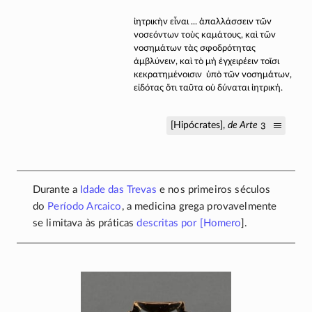
ἰητρικὴν εἶναι ... ἀπαλλάσσειν τῶν
νοσεόντων τοὺς καμάτους, καὶ τῶν
νοσημάτων τὰς σφοδρότητας
ἀμβλύνειν, καὶ τὸ μὴ ἐγχειρέειν τοῖσι
κεκρατημένοισιν ὑπὸ τῶν νοσημάτων,
εἰδότας ὅτι ταῦτα οὐ δύναται ἰητρική.
[Hipócrates],
de Arte
3
Durante a
Idade das Trevas
e nos primeiros séculos
do
Período Arcaico
, a medicina grega provavelmente
se limitava às práticas
descritas por [
Homero
].