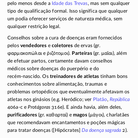
pelo menos desde a
Idade das Trevas
, mas sem qualquer
tipo de qualificação formal. Isso significa que qualquer
um podia oferecer serviços de natureza médica, sem
qualquer restrição legal.
Conselhos sobre a cura de doenças eram fornecidos
pelos
vendedores
e
coletores
de ervas (gr.
φαρμακοπώλαι
e
ῥιζότομοι
).
Parteiras
(gr.
μαῖαι
), além
de efetuar partos, certamente davam conselhos
médicos sobre doenças do puerpério e do
recém-nascido
. Os
treinadores de atletas
tinham bons
conhecimentos sobre alimentação, traumas e
problemas ortopédicos que eventualmente afetavam os
atletas nos ginásios (e.g. Heródico; ver
Platão
,
República
406a-c
e
Protágoras
316e)
. E ainda havia, além deles,
purificadores
(gr.
καθαρταί
) e
magos
(
μάγοι
), charlatães
que recomendavam encantamentos e poções mágicas
para tratar doenças ([Hipócrates]
Da doença sagrada
2).