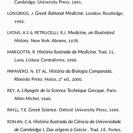
.
Cambridge: University Press, 1991
LONGRIGG, J.
Greek Rational Medicine
.
London: Routledge,
.
1992
LYONS, A.S & PETRUCELLI, R.J.
Medicine, an Illustrated
History
.
.
New York: Abrams, 1978
MARGOTTA, R.
História Ilustrada da Medicina
.
Trad. J.L.
.
Luna. Lisboa: Centralivros, 1996
PAPAVERO, N. et al.
História da Biologia Comparada
.
.
Ribeirão Preto: Holos, 2ª ed., 2000
REY, A.
L'Apogée de la Science Technique Grecque
.
Paris:
.
Albin Michel, 1946
RIHLL, T.E.
Greek Science
.
.
Oxford: University Press, 1999
RONAN, C.A.
História Ilustrada da Ciência da Universidade
de Cambridge I, Das origens à Grécia
.
Trad. J.E. Fortes.