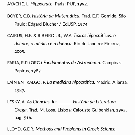
AYACHE, L.
Hippocrate
.
.
Paris: PUF, 1992
BOYER, C.B.
História da Matemática
.
Trad. E.F. Gomide. São
.
Paulo: Edgard Blucher / EdUSP, 1974
CAIRUS, H.F. & RIBEIRO Jr., W.A.
Textos hipocráticos: o
doente, o médico e a doença
.
Rio de Janeiro: Fiocruz,
.
2005
FARIA, R.P. (org.)
Fundamentos de Astronomia
.
Campinas:
.
Papirus, 1987
LAÍN ENTRALGO, P.
La medicina hipocrática
.
Madrid: Alianza,
.
1987
LESKY, A.
As Ciências. In: ______, História da Literatura
Grega
.
Trad. M. Losa. Lisboa: Calouste Gulbenkian, 1995,
.
pág. 516
LLOYD, G.E.R.
Methods and Problems in Greek Science
.