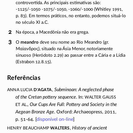
controvertida. As principais estimativas são:
-1125/-1050
-1075/-1050
,
-1060/-1000
(Whitley 1991,
p. 83). Em termos práticos, no entanto, podemos
situá-lo
no século XI a.C.
Na época, a Macedônia não era grega.
O
meandro
deve seu nome ao Rio Meandro (gr.
Μαίανδρος
), situado na Ásia Menor, notoriamente
sinuoso (Heródoto
2.29)
ao passar entre a Cária e a Lídia
(Estrabon
12.8.15).
Referências
Anna Lucia
D'Agata
,
Subminoan: A neglected phase
Walter Gauß
of the Cretan pottery sequence
. In:
et al.
,
Our Cups Are Full: Pottery and Society in the
Aegean Bronze Age
. Oxford: Archaeopress, 2011,
p.
51-64
. [
disponível
on-line
]
Henry Beauchamp
Walters
,
History of ancient