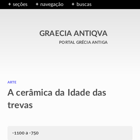
seções
navegação
buscas
GRAECIA ANTIQVA
portal grécia antiga
arte
A cerâmica da Idade das
trevas
-1100 a -750