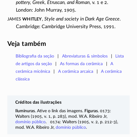
pottery, Greek, Etruscan, and Roman
, v. 1 e 2.
London: John Murray, 1905.
James
Whitley
,
Style and society in Dark Age Greece
.
Cambridge: Cambridge University Press, 1991.
Veja também
Bibliografia da seção
Abreviaturas & símbolos
Lista
de artigos da seção
As formas da cerâmica
A
cerâmica micênica
A cerâmica arcaica
A cerâmica
clássica
Créditos das ilustrações
Iluminuras
. Ative o link das imagens.
Figuras
. 0173:
Walters (1905, v. 1,
p. 283),
mod. W.A. Ribeiro Jr,
domínio público
. 0174: Walters (1905, v. 2,
p. 212-3),
mod. W.A. Ribeiro Jr,
domínio público
.