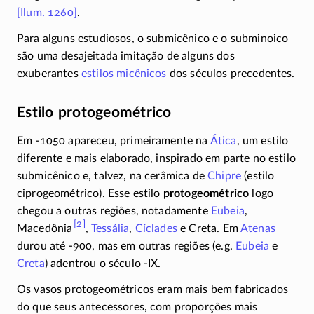
[Ilum. 1260]
.
Para alguns estudiosos, o submicênico e o subminoico
são uma desajeitada imitação de alguns dos
exuberantes
estilos micênicos
dos séculos precedentes.
Estilo protogeométrico
Em -1050 apareceu, primeiramente na
Ática
, um estilo
diferente e mais elaborado, inspirado em parte no estilo
submicênico e, talvez, na cerâmica de
Chipre
(estilo
ciprogeométrico). Esse estilo
protogeométrico
logo
chegou a outras regiões, notadamente
Eubeia
,
[2]
Macedônia
,
Tessália
,
Cíclades
e Creta. Em
Atenas
durou até
-900
, mas em outras regiões (e.g.
Eubeia
e
Creta
) adentrou o século
-IX.
Os vasos protogeométricos eram mais bem fabricados
do que seus antecessores, com proporções mais