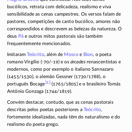
bucólicos, retrata com delicadeza, realismo e viva
sensibilidade as cenas campestres. Os versos falam de
pastores, competições de canto bucólico, amores não
correspondidos e descrevem as belezas da natureza. O
deus
Pã
e outros mitos pastorais são também
frequentemente mencionados.
Imitaram
Teócrito
, além de
Mosco
e
Bíon
, o poeta
romano Virgílio
(-70/-19)
e os
árcades
renascentistas e
modernos, como por exemplo o italiano Sannazaro
(1455/1530)
, o alemão Gessner
(1730/1788)
, o
[1]
português Bocage
(1765/1805)
e o brasileiro Tomás
Antônio Gonzaga
(1744/1819)
.
Convém destacar, contudo, que as cenas pastorais
descritas pelos poetas posteriores a
Teócrito
,
fortemente idealizadas, nada têm do naturalismo e do
realismo do poeta grego.