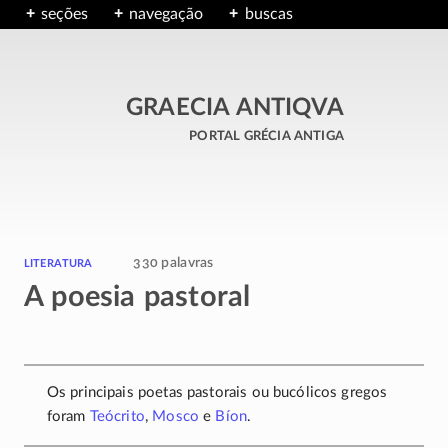
seções
navegação
buscas
GRAECIA ANTIQVA
portal grécia antiga
literatura
330 palavras
A poesia pastoral
Os principais poetas pastorais ou bucólicos gregos
foram
Teócrito
,
Mosco
e
Bíon
.