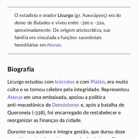
O estadista e orador
Licurgo
(gr.
Λυκοῦργος
) era do
demo de Butades e viveu entre
-390
e
-324
,
aproximadamente. De origem aristocrática, sua
família era vinculada a funções sacerdotais
hereditárias em
Atenas
.
Biografia
Licurgo estudou com
Isócrates
e com
Platão
, era muito
culto e se tornou célebre pela integridade. Representou
Atenas
em uma embaixada, apoiou a política
anti-macedônica
de
Demóstenes
e, após a batalha de
Queroneia
(-338)
, foi encarregado de restabelecer e
reorganizar as finanças da cidade.
Durante sua austera e íntegra gestão, que durou doze