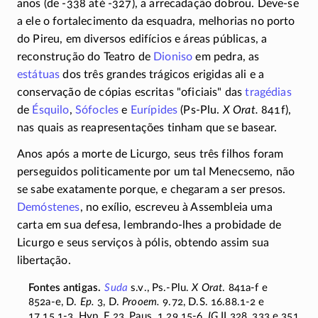
anos (de
-338
até
-327
), a arrecadação dobrou.
Deve-se
a ele o fortalecimento da esquadra, melhorias no porto
do Pireu, em diversos edifícios e áreas públicas, a
reconstrução do Teatro de
Dioniso
em pedra, as
estátuas
dos três grandes trágicos erigidas ali e a
conservação de cópias escritas "oficiais" das
tragédias
de
Ésquilo
,
Sófocles
e
Eurípides
(Ps-Plu.
X Orat.
841f),
nas quais as reapresentações tinham que se basear.
Anos após a morte de Licurgo, seus três filhos foram
perseguidos politicamente por um tal Menecsemo, não
se sabe exatamente porque, e chegaram a ser presos.
Demóstenes
, no exílio, escreveu à Assembleia uma
carta em sua defesa,
lembrando-lhes
a probidade de
Licurgo e seus serviços à pólis, obtendo assim sua
libertação.
Suda
s.v.,
Ps.-Plu.
X Orat
.
841a-f
e
852a-e
, D.
Ep.
3, D.
Prooem.
9.72, D.S.
16.88.1-2
e
17.15.1-3
, Hyp. F 23, Paus.
1.29.15-6
,
IG
II 328, 333 e 351,