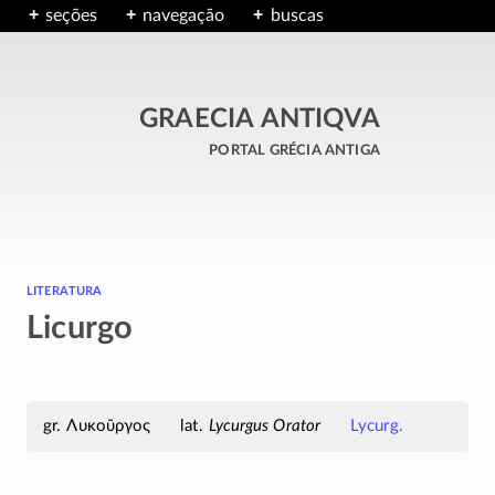
seções
navegação
buscas
GRAECIA ANTIQVA
portal grécia antiga
literatura
Licurgo
Λυκοῦργος
Lycurgus Orator
Lycurg.