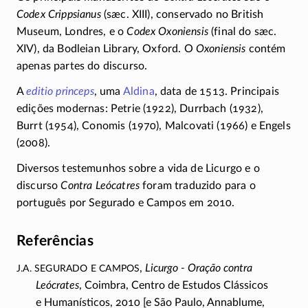
Codex Crippsianus
(sæc. XIII), conservado no British
Museum, Londres, e o
Codex Oxoniensis
(final do sæc.
XIV), da Bodleian Library, Oxford. O
Oxoniensis
contém
apenas partes do discurso.
A
editio princeps
, uma
Aldina
, data de 1513. Principais
edições modernas: Petrie (1922), Durrbach (1932),
Burrt (1954), Conomis (1970), Malcovati (1966) e Engels
(2008).
Diversos testemunhos sobre a vida de Licurgo e o
discurso
Contra Leócatres
foram traduzido para o
português por Segurado e Campos em 2010.
Referências
J.A. Segurado e Campos
,
Licurgo - Oração contra
Leócrates
, Coimbra, Centro de Estudos Clássicos
e Humanísticos, 2010 [e São Paulo, Annablume,