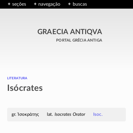
seções
navegação
buscas
GRAECIA ANTIQVA
portal grécia antiga
literatura
Isócrates
Ἰσοκράτης
Isocrates Orator
Isoc.