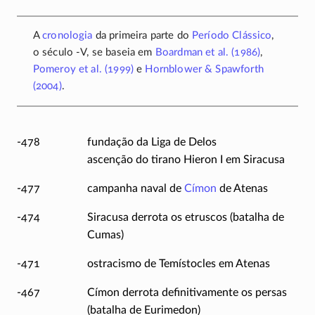
A
cronologia
da primeira parte do
Período Clássico
,
o
século -V,
se baseia em
Boardman et al. (1986)
,
Pomeroy et al. (1999)
e
Hornblower & Spawforth
(2004)
.
-478
fundação da Liga de Delos
ascenção do tirano
Hieron I
em Siracusa
-477
campanha naval de
Címon
de Atenas
-474
Siracusa derrota os etruscos (batalha de
Cumas)
-471
ostracismo de Temístocles em Atenas
-467
Címon derrota definitivamente os persas
(batalha de Eurimedon)