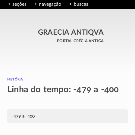
seções
navegação
buscas
GRAECIA ANTIQVA
portal grécia antiga
história
Linha do tempo: -479 a -400
-479 a -400