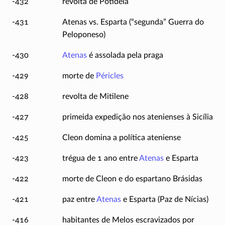
-432
revolta de Potideia
-431
Atenas vs. Esparta (“segunda” Guerra do
Peloponeso)
-430
Atenas
é assolada pela praga
-429
morte de
Péricles
-428
revolta de Mitilene
-427
primeida expedição nos atenienses à Sicília
-425
Cleon domina a política ateniense
-423
trégua de 1 ano entre
Atenas
e Esparta
-422
morte de Cleon e do espartano Brásidas
-421
paz entre
Atenas
e Esparta (Paz de Nícias)
-416
habitantes de Melos escravizados por