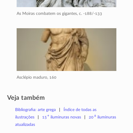
As Moiras combatem os gigantes,
c. -188/-133
Asclépio maduro,
160
Veja também
Bibliografia: arte grega
Índice de todas as
+
±
ilustrações
15
iluminuras
novas
20
iluminuras
atualizadas