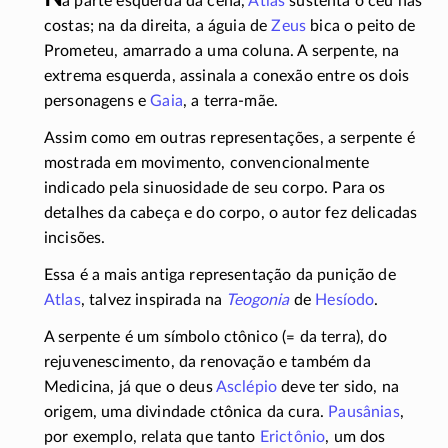
a parte esquerda da cena,
Atlas
sustenta o céu nas
costas; na da direita, a águia de
Zeus
bica o peito de
Prometeu, amarrado a uma coluna. A serpente, na
extrema esquerda, assinala a conexão entre os dois
personagens e
Gaia
, a
terra-mãe
.
Assim como em outras representações, a serpente é
mostrada em movimento, convencionalmente
indicado pela sinuosidade de seu corpo. Para os
detalhes da cabeça e do corpo, o autor fez delicadas
incisões.
Essa é a mais antiga representação da punição de
Atlas
, talvez inspirada na
Teogonia
de
Hesíodo
.
A serpente é um símbolo ctônico (= da terra), do
rejuvenescimento, da renovação e também da
Medicina, já que o deus
Asclépio
deve ter sido, na
origem, uma divindade ctônica da cura.
Pausânias
,
por exemplo, relata que tanto
Erictônio
, um dos