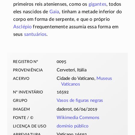
primeiros reis atenienses, como os
gigantes
, todos
eles nascidos de
Gaia
, tinham a metade inferior do
corpo em forma de serpente, e que o próprio
Asclépio
frequentemente assumia essa forma em
seus
santuários
.
registro nº
0095
proveniência
Cerveteri, Itália
acervo
Cidade do Vaticano,
Museus
Vaticanos
nº inventário
16592
grupo
Vasos de figuras negras
imagem
daderot, 06/04/2019
fonte / ©
Wikimedia Commons
licença de uso
domínio público
abreviatura
Vaticano 16592