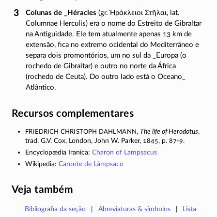
Colunas de _Héracles
(gr.
Ἡράκλειοι Στῆλαι
, lat.
Columnae Herculis
) era o nome do Estreito de Gibraltar
na Antiguidade. Ele tem atualmente apenas 13 km de
extensão, fica no extremo ocidental do Mediterrâneo e
separa dois promontórios, um no sul da _Europa (o
rochedo de Gibraltar) e outro no norte da África
(rochedo de Ceuta). Do outro lado está o Oceano_
Atlântico.
Recursos complementares
Friedrich Christoph Dahlmann
,
The life of Herodotus
,
trad. G.V. Cox, London, John W. Parker, 1845, p.
87-9
.
Encyclopædia Iranica:
Charon of Lampsacus
Wikipedia:
Caronte de Lámpsaco
Veja também
Bibliografia da seção
Abreviaturas & símbolos
Lista