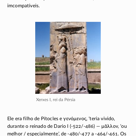
imcompatíveis.
Xerxes I, rei da Pérsia
Ele era filho de Pítocles e
γενόμενος
, ‘teria vivido,
durante o reinado de Dario I (
-522/-486
) —
μᾶλλον
, ‘ou
melhor / especialmente’, de
-480/-477
a
-464/-461
. Os