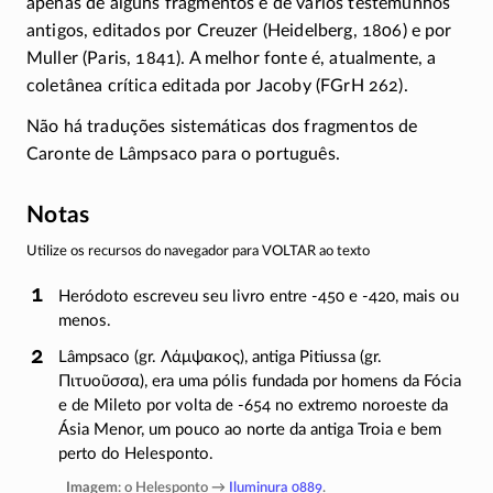
apenas de alguns fragmentos e de vários testemunhos
antigos, editados por Creuzer (Heidelberg, 1806) e por
Muller (Paris, 1841). A melhor fonte é, atualmente, a
coletânea crítica editada por Jacoby (FGrH 262).
Não há traduções sistemáticas dos fragmentos de
Caronte de Lâmpsaco para o português.
Notas
Utilize os recursos do navegador para VOLTAR ao texto
Heródoto escreveu seu livro entre
-450
e
-420
, mais ou
menos.
Lâmpsaco (gr.
Λάμψακος
), antiga Pitiussa (gr.
Πιτυοῦσσα
), era uma pólis fundada por homens da Fócia
e de Mileto por volta de
-654
no extremo noroeste da
Ásia Menor, um pouco ao norte da antiga Troia e bem
perto do Helesponto.
Imagem
: o Helesponto →
Iluminura 0889
.