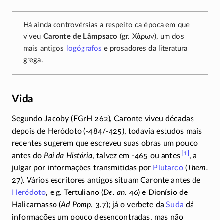
Há ainda controvérsias a respeito da época em que
viveu
Caronte de Lâmpsaco
(gr.
Χάρων
), um dos
mais antigos
logógrafos
e prosadores da literatura
grega.
Vida
Segundo Jacoby (FGrH 262), Caronte viveu décadas
depois de Heródoto
(-484/-425)
, todavia estudos mais
recentes sugerem que escreveu suas obras um pouco
[1]
antes do
Pai da História
, talvez em
-465
ou
antes
,
a
julgar por informações transmitidas por
Plutarco
(
Them.
27). Vários escritores antigos situam Caronte antes de
Heródoto
, e.g. Tertuliano (
De. an.
46) e Dionísio de
Halicarnasso (
Ad Pomp
. 3.7); já o verbete da
Suda
dá
informações um pouco desencontradas, mas não