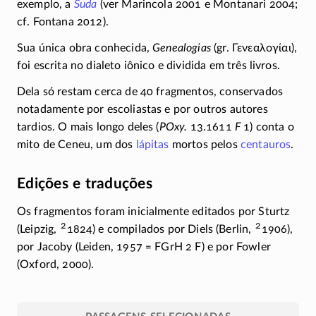
exemplo, a
Suda
(ver Marincola 2001 e Montanari 2004;
cf. Fontana 2012).
Sua única obra conhecida,
Genealogias
(gr.
Γενεαλογίαι
),
foi escrita no dialeto iônico e dividida em três livros.
Dela só restam cerca de 40 fragmentos, conservados
notadamente por escoliastas e por outros autores
tardios. O mais longo deles (
POxy.
13.1611
F
1) conta o
mito de Ceneu, um dos
lápitas
mortos pelos
centauros
.
Edições e traduções
Os fragmentos foram inicialmente editados por Sturtz
2
2
(Leipzig,
1824) e compilados por Diels (Berlin,
1906),
por Jacoby (Leiden, 1957 = FGrH 2 F) e por Fowler
(Oxford, 2000).