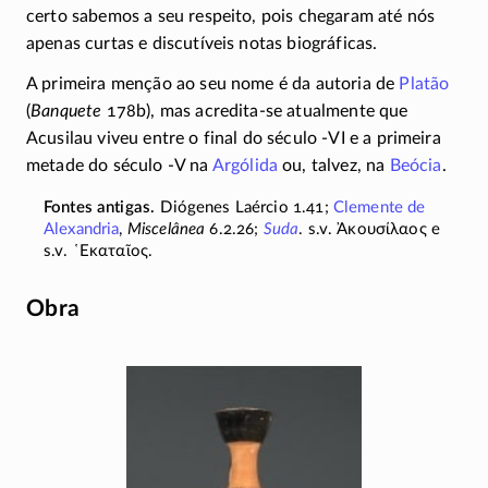
certo sabemos a seu respeito, pois chegaram até nós
apenas curtas e discutíveis notas biográficas.
A primeira menção ao seu nome é da autoria de
Platão
(
Banquete
178b), mas
acredita-se
atualmente que
Acusilau viveu entre o final do século
-VI
e a primeira
metade do século
-V
na
Argólida
ou, talvez, na
Beócia
.
Diógenes Laércio
1.41
;
Clemente de
Alexandria
,
Miscelânea
6.2.26;
Suda
. s.v.
Ἀκουσίλαος
e
s.v.
῾Εκαταῖος
.
Obra