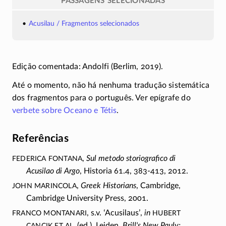
PASSAGENS SELECIONADAS
Acusilau / Fragmentos selecionados
Edição comentada: Andolfi (Berlim, 2019).
Até o momento, não há nenhuma tradução sistemática
dos fragmentos para o português. Ver epígrafe do
verbete sobre Oceano e Tétis
.
Referências
Federica Fontana
,
Sul metodo storiografico di
Acusilao di Argo
, Historia 61.4,
383-413
, 2012.
John Marincola
,
Greek Historians
, Cambridge,
Cambridge University Press, 2001.
Franco Montanari
Hubert
, s.v.
ʻ
Acusilaus
ʼ
,
in
Cancik et al.
(ed.), Leiden,
Brill's New Pauly: