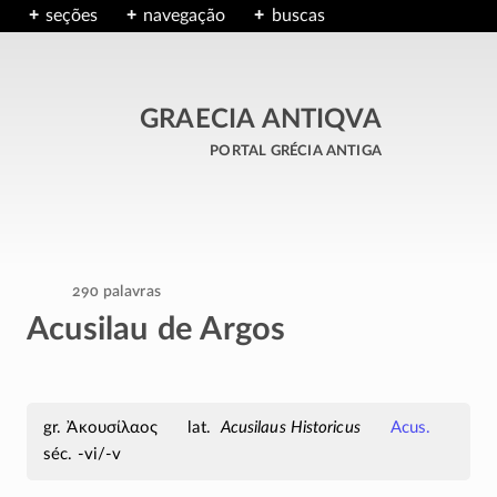
seções
navegação
buscas
GRAECIA ANTIQVA
portal grécia antiga
290 palavras
Acusilau de Argos
Ἀκουσίλαος
Acusilaus Historicus
Acus.
séc. -vi/-v