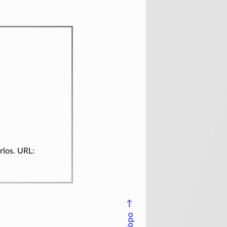
rlos. URL:
↑
Topo