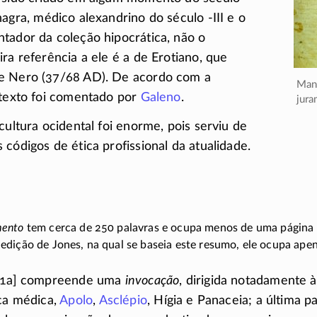
nagra, médico alexandrino do século
-III
e o
tador da coleção hipocrática, não o
ira referência a ele é a de Erotiano, que
e Nero (37/68 AD). De acordo com a
Ma
 texto foi comentado por
Galeno
.
jura
cultura ocidental foi enorme, pois serviu de
 códigos de ética profissional da atualidade.
mento
tem cerca de 250 palavras e ocupa menos de uma página
edição de Jones, na qual se baseia este resumo, ele ocupa ape
 [1a] compreende uma
invocação
, dirigida notadamente 
ica médica,
Apolo
,
Asclépio
, Hígia e Panaceia; a última p