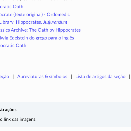
cratic Oath
crate (texte original) - Ordomedic
Library: Hippocrates,
Jusjurandum
assics Archive: The Oath by Hippocrates
wig Edelstein do grego para o inglês
ocratic Oath
seção
Abreviaturas & símbolos
Lista de artigos da seção
strações
 o link das imagens.