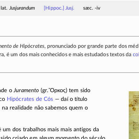
Jusjurandum
[Hippoc.]
Jusj.
sæc. -iv
mento de Hipócrates
, pronunciado por grande parte dos médi
ra, é um dos mais conhecidos e mais estudados textos da
co
ade o
Juramento
(gr.
Ὅρκος
) tem sido
ico
Hipócrates de Cós
— daí o título
as na realidade não sabemos quem o
 um dos trabalhos mais mais antigos da
r sido criado em algum momento do século