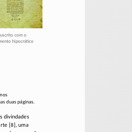
nuscrito com o
mento hipocrático
 nos
nas duas páginas.
às divindades
arte [8], uma