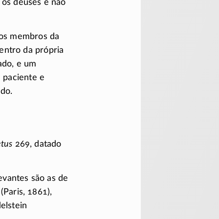
m os deuses e não
 aos membros da
entro da própria
ado, e um
 paciente e
ado.
tus
269, datado
evantes são as de
(Paris, 1861),
elstein