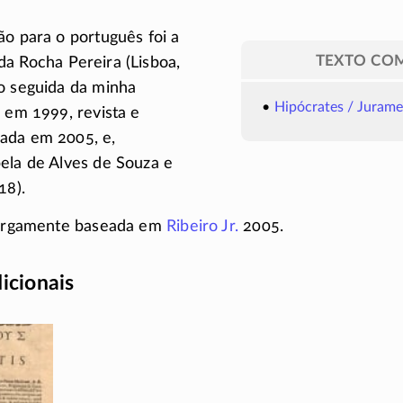
ão para o português foi a
TEXTO CO
da Rocha Pereira (Lisboa,
go seguida da minha
Hipócrates / Jurame
a em 1999, revista e
ada em 2005, e,
ela de Alves de Souza e
18).
 largamente baseada em
Ribeiro Jr.
2005.
dicionais