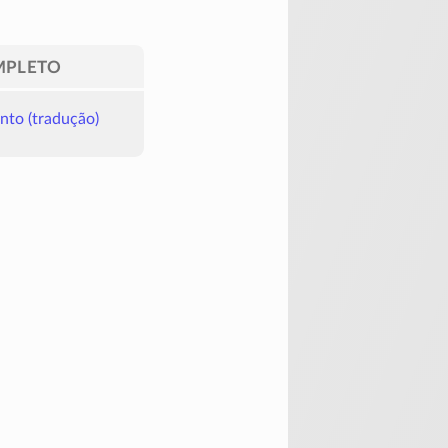
MPLETO
nto (tradução)