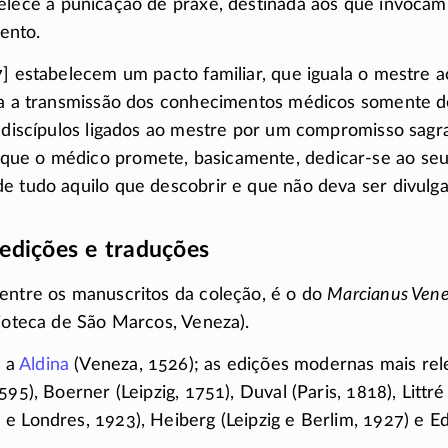
belece a punicação de praxe, destinada aos que invoca
ento.
7] estabelecem um pacto familiar, que iguala o mestre
tua a transmissão dos conhecimentos médicos somente d
s discípulos ligados ao mestre por um compromisso sagr
que o médico promete, basicamente,
dedicar-se
ao seu
e tudo aquilo que descobrir e que não deva ser divulg
edições e traduções
entre os manuscritos da coleção, é o do
Marcianus Vene
lioteca de São Marcos, Veneza).
 a
Aldina
(Veneza, 1526); as edições modernas mais rel
595), Boerner (Leipzig, 1751), Duval (Paris, 1818), Littré 
e Londres, 1923), Heiberg (Leipzig e Berlim, 1927) e Ed