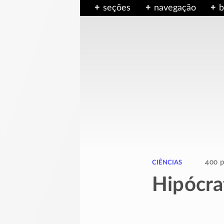
seções
navegação
b
ciências
400 p
Hipócra