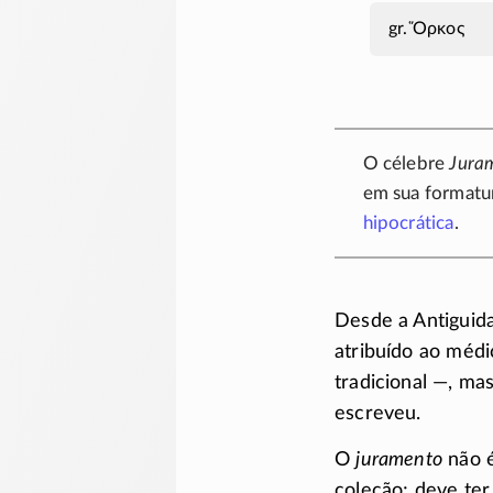
Ὅρκος
O célebre
Jura
em sua formatu
hipocrática
.
Desde a Antiguid
atribuído ao méd
tradicional —, m
escreveu.
O
juramento
não é
coleção; deve te