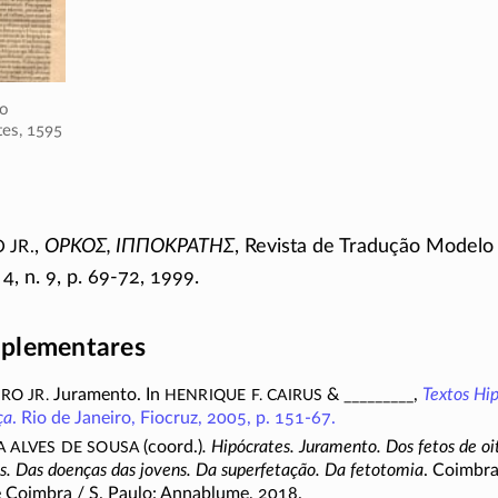
do
es,
1595
 Jr.
,
ΟΡΚΟΣ, ΙΠΠΟΚΡΑΤΗΣ
, Revista de Tradução Modelo
4, n. 9, p.
69-72
, 1999.
plementares
ro Jr.
Henrique F. Cairus
Juramento. In
& _________,
Textos Hip
ça
. Rio de Janeiro, Fiocruz, 2005, p.
151-67.
 Alves de Sousa
(coord.)
. Hipócrates. Juramento. Dos fetos de o
is. Das doenças das jovens. Da superfetação. Da fetotomia
. Coimbra
e
Coimbra /
S. Paulo: Annablume, 2018.