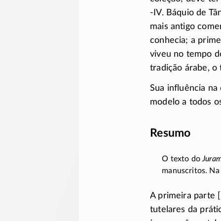
-IV
. Báquio de Tâ
mais antigo comen
conhecia; a prime
viveu no tempo d
tradição árabe, o
Sua influência na 
modelo a todos os
Resumo
O texto do
Jura
manuscritos. Na 
A primeira parte
tutelares da prát