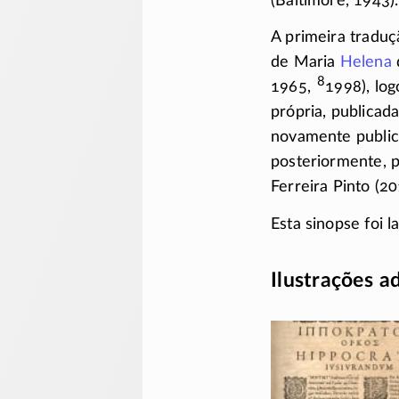
(Baltimore, 1943).
A primeira traduç
de Maria
Helena
8
1965,
1998), lo
própria, publicad
novamente public
posteriormente, p
Ferreira Pinto (20
Esta sinopse foi
Ilustrações a