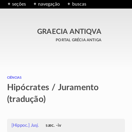
seções
navegação
buscas
GRAECIA ANTIQVA
portal grécia antiga
ciências
Hipócrates / Juramento
(tradução)
[Hippoc.]
Jusj.
sæc. -iv