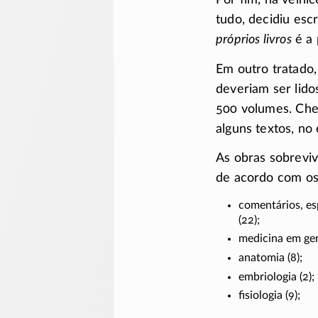
Por fim, na velhic
tudo, decidiu esc
próprios livros
é a 
Em outro tratado,
deveriam ser lidos
500 volumes. Che
alguns textos, no
As obras sobrevi
de acordo com os
comentários, es
(22);
medicina em gera
anatomia (8);
embriologia (2);
fisiologia (9);