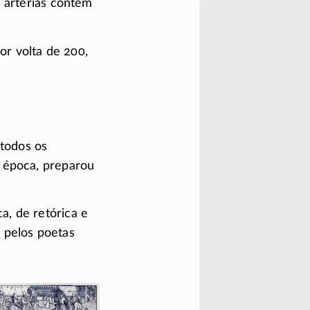
s artérias contêm
r volta de 200,
 todos os
 época, preparou
ca, de retórica e
e pelos poetas