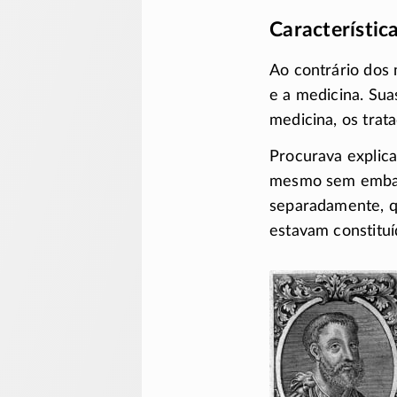
Característic
Ao contrário dos
e a medicina. Suas
medicina, os trat
Procurava explic
mesmo sem embasa
separadamente, q
estavam constitu