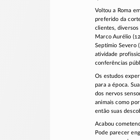
Voltou a Roma em
preferido da cort
clientes, diverso
Marco Aurélio
(1
Septímio Severo
atividade profissi
conferências públi
Os estudos exper
para a época. Sua
dos nervos sensor
animais como porc
então suas desco
Acabou cometendo,
Pode parecer eng