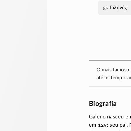
Γαληνός
O mais famoso m
até os tempos 
Biografia
Galeno nasceu em
em 129; seu pai, 