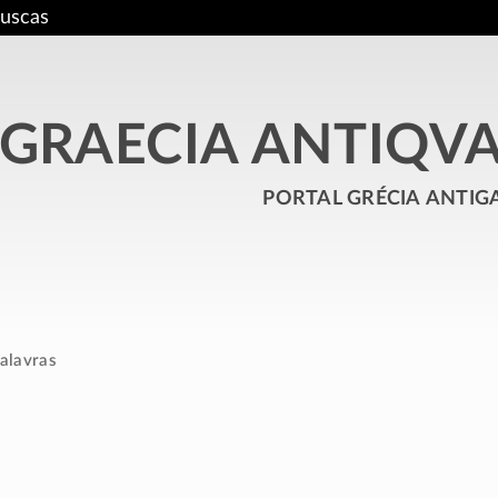
uscas
GRAECIA ANTIQV
portal grécia antig
alavras