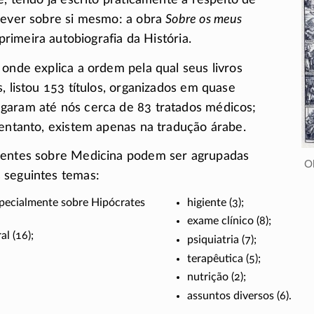
e, tendo já escrito praticamente a respeito de
rever sobre si mesmo: a obra
Sobre os meus
primeira autobiografia da História.
 onde explica a ordem pela qual seus livros
, listou 153 títulos, organizados em quase
garam até nós cerca de 83 tratados médicos;
 entanto, existem apenas na tradução árabe.
ventes sobre Medicina podem ser agrupadas
 seguintes temas:
pecialmente sobre Hipócrates
higiente (3);
exame clínico (8);
l (16);
psiquiatria (7);
terapêutica (5);
nutrição (2);
assuntos diversos (6).