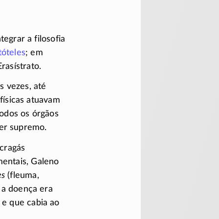
tegrar a filosofia
tóteles
; em
rasístrato.
s vezes, até
físicas atuavam
odos os órgãos
ser supremo.
cragás
entais, Galeno
es
(fleuma,
e a doença era
 e que cabia ao