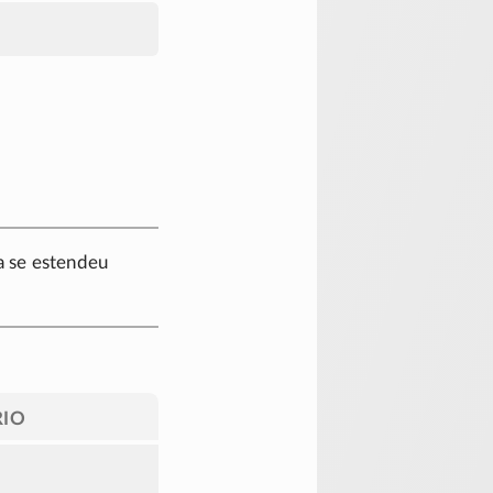
a se estendeu
IO