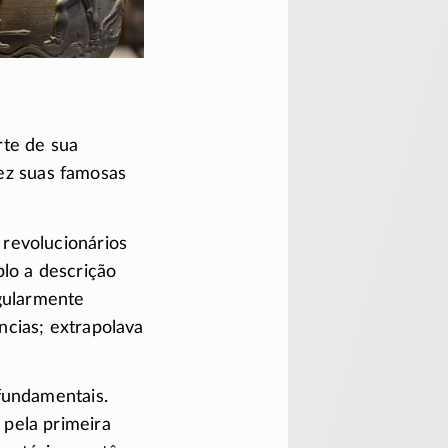
rte de sua
fez suas famosas
revolucionários
lo a descrição
egularmente
cias; extrapolava
fundamentais.
pela primeira