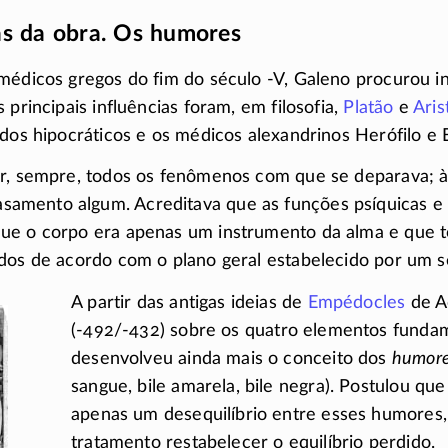
as da obra. Os humores
 médicos gregos do fim do século
-V
, Galeno procurou in
 principais influências foram, em filosofia,
Platão
e
Aris
ados hipocráticos e os médicos alexandrinos Herófilo e E
ar, sempre, todos os fenômenos com que se deparava; à
mento algum. Acreditava que as funções psíquicas e 
ue o corpo era apenas um instrumento da alma e que t
ídos de acordo com o plano geral estabelecido por um 
A partir das antigas ideias de
Empédocles
de A
(-492/-432)
sobre os quatro elementos fundam
desenvolveu ainda mais o conceito dos
humor
sangue, bile amarela, bile negra). Postulou qu
apenas um desequilíbrio entre esses humores,
tratamento restabelecer o equilíbrio perdido.