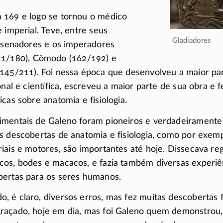
 169 e logo se tornou o médico
e imperial. Teve, entre seus
Gladiadores
s senadores e os imperadores
21/180)
, Cômodo
(162/192)
e
(145/211)
. Foi nessa época que desenvolveu a maior pa
onal e científica, escreveu a maior parte de sua obra e 
cas sobre anatomia e fisiologia.
imentais de Galeno foram pioneiros e verdadeiramente 
s descobertas de anatomia e fisiologia, como por exemp
iais e motores, são importantes até hoje. Dissecava r
os, bodes e macacos, e fazia também diversas experiên
bertas para os seres humanos.
 é claro, diversos erros, mas fez muitas descobertas 
raçado, hoje em dia, mas foi Galeno quem demonstrou, 