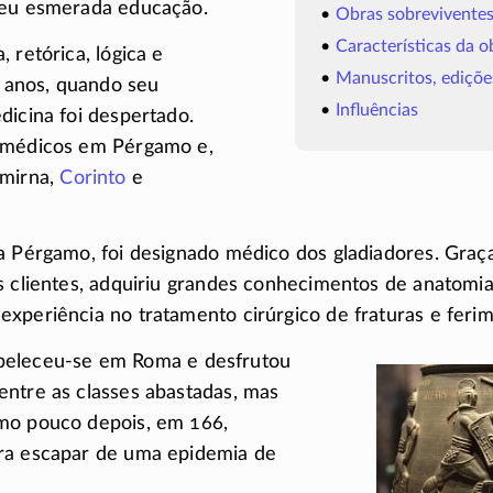
deu esmerada educação.
Obras sobrevivente
Características da 
 retórica, lógica e
Manuscritos, ediçõe
16 anos, quando seu
Influências
dicina foi despertado.
 médicos em Pérgamo e,
smirna,
Corinto
e
a Pérgamo, foi designado médico dos gladiadores. Graça
s clientes, adquiriu grandes conhecimentos de anatomia
xperiência no tratamento cirúrgico de fraturas e ferim
beleceu-se
em Roma e desfrutou
ntre as classes abastadas, mas
mo pouco depois, em 166,
ra escapar de uma epidemia de