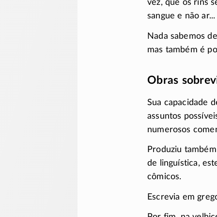
vez, que os rins 
sangue e não ar...
Nada sabemos de 
mas também é pos
Obras sobrev
Sua capacidade de
assuntos possíve
numerosos comentá
Produziu também t
de linguística, es
cômicos.
Escrevia em grego