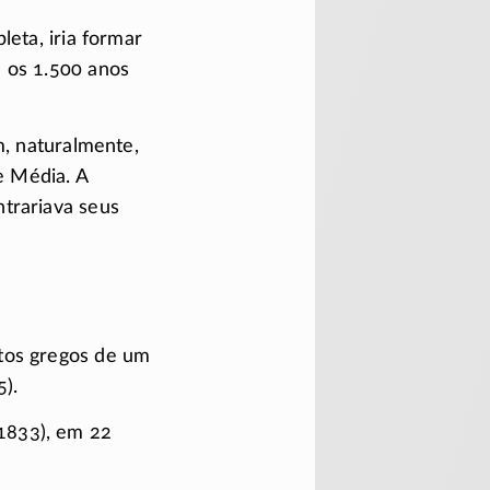
eta, iria formar
 os 1.500 anos
m, naturalmente,
e Média. A
trariava seus
xtos gregos de um
).
1833)
, em 22