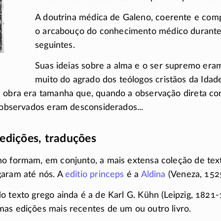
A doutrina médica de Galeno, coerente e compl
o arcabouço do conhecimento médico durante
seguintes.
Suas ideias sobre a alma e o ser supremo era
muito do agrado dos teólogos cristãos da Idad
 obra era tamanha que, quando a observação direta con
s observados eram desconsiderados...
edições, traduções
no formam, em conjunto, a mais extensa coleção de te
garam até nós. A
editio princeps
é a
Aldina
(Veneza, 1525
o texto grego ainda é a de Karl G. Kühn (Leipzig,
1821-
as edições mais recentes de um ou outro livro.