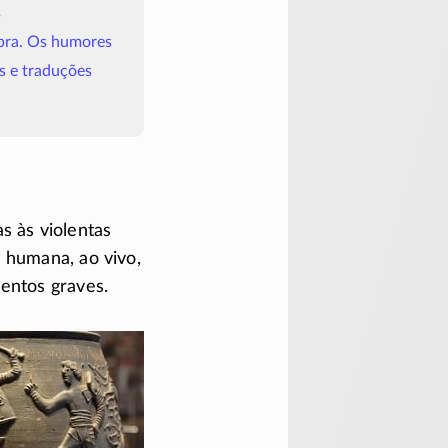
s
obra. Os humores
s e traduções
s às violentas
 humana, ao vivo,
entos graves.