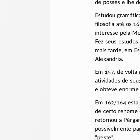
de posses e lhe 
Estudou gramática,
filosofia até os 
interesse pela Me
Fez seus estudos
mais tarde, em E
Alexandria.
Em 157, de volta 
atividades de seu
e obteve enorme e
Em
162/164
esta
de certo renome e
retornou a Pérga
possivelmente pa
“peste”.