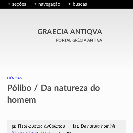
seções
navegação
buscas
GRAECIA ANTIQVA
portal grécia antiga
ciências
Pólibo / Da natureza do
homem
Περὶ φύσιος ἀνθρώπου
De natura hominis