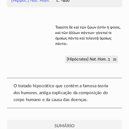
[Hippoc.]
Nat. Hom.
c. -400
Τοιαύτη δὲ καὶ τῶν ζώων ἐστὶν ἡ φύσις,
καὶ τῶν ἄλλων πάντων· γίνεταί τε
ὁμοίως πάντα καὶ τελευτᾷ ὁμοίως
πάντα·.
[Hipócrates]
Nat. Hom.
3
O tratado hipocrático que contém a famosa
teoria
dos humores
, antiga explicação da composição do
corpo humano e da causa das doenças.
SUMÁRIO