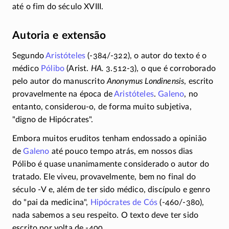
até o fim do século XVIII.
Autoria e extensão
Segundo
Aristóteles
(-384/-322)
, o autor do texto é o
médico
Pólibo
(Arist.
HA.
3.512-3)
, o que é corroborado
pelo autor do manuscrito
Anonymus Londinensis
, escrito
provavelmente na época de
Aristóteles
.
Galeno
, no
entanto,
considerou-o
, de forma muito subjetiva,
"digno de Hipócrates".
Embora muitos eruditos tenham endossado a opinião
de
Galeno
até pouco tempo atrás, em nossos dias
Pólibo é quase unanimamente considerado o autor do
tratado. Ele viveu, provavelmente, bem no final do
século
-V
e, além de ter sido médico, discípulo e genro
do "pai da medicina",
Hipócrates de Cós
(-460/-380)
,
nada sabemos a seu respeito. O texto deve ter sido
escrito por volta de
-400
.