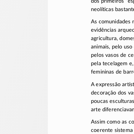
dos primeiros “esp
neolíticas bastan
As comunidades n
evidências arque
agricultura, dome
animais, pelo uso 
pelos vasos de c
pela tecelagem e,
femininas de barr
A expressão artís
decoração dos va
poucas esculturas
arte diferenciavam
Assim como as co
coerente sistema