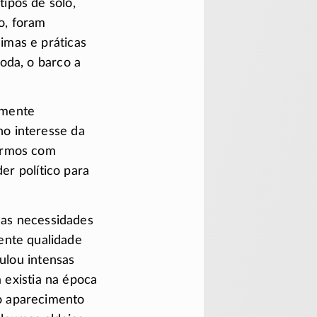
tipos de solo,
o, foram
imas e práticas
roda, o barco a
amente
no interesse da
bermos com
er político para
as necessidades
ente qualidade
mulou intensas
á existia na época
 o aparecimento