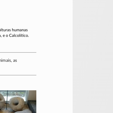
ulturas humanas
 e o Calcolítico.
imais, as