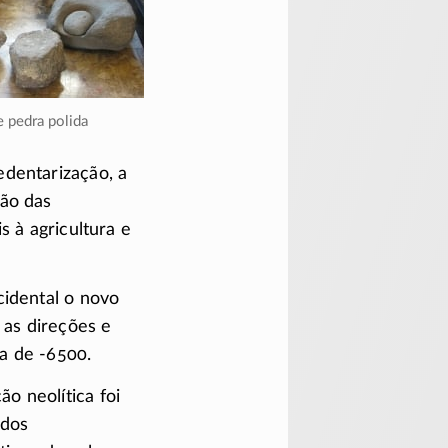
e pedra polida
edentarização, a
são das
s à agricultura e
idental o novo
 as direções e
ta de
-6500
.
o neolítica foi
 dos