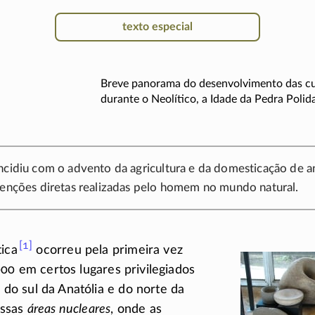
texto especial
Breve panorama do desenvolvimento das c
durante o Neolítico, a Idade da Pedra Polida,
ncidiu com o advento da agricultura e da domesticação de an
venções diretas realizadas pelo homem no mundo natural.
[1]
tica
ocorreu pela primeira vez
000
em certos lugares privilegiados
, do sul da Anatólia e do norte da
essas
áreas nucleares
, onde as