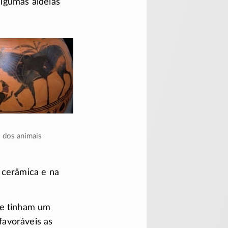
algumas aldeias
 dos animais
 cerâmica e na
te tinham um
favoráveis as