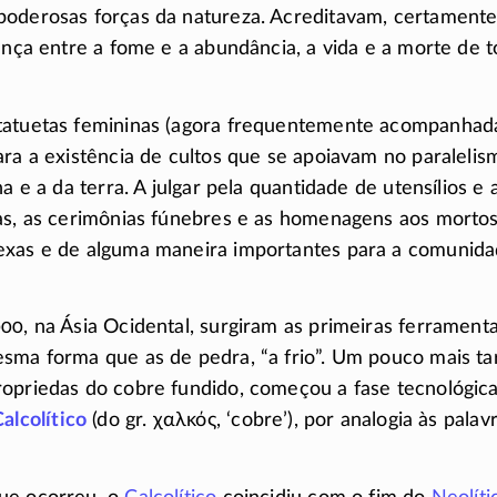
oderosas forças da natureza. Acreditavam, certamente
rença entre a fome e a abundância, a vida e a morte de t
tatuetas femininas (agora frequentemente acompanha
ara a existência de cultos que se apoiavam no paralelis
na e a da terra. A julgar pela quantidade de utensílios e
ras, as cerimônias fúnebres e as homenagens aos morto
exas e de alguma maneira importantes para a comuni
00, na Ásia Ocidental, surgiram as primeiras ferrament
sma forma que as de pedra, “a frio”. Um pouco mais ta
ropriedas do cobre fundido, começou a fase tecnológic
alcolítico
(do gr.
χαλκός
, ‘cobre’), por analogia às pala