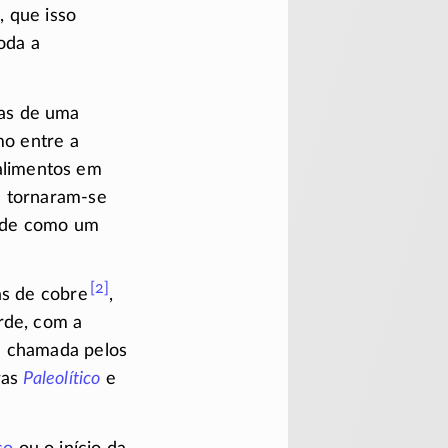
, que isso
oda a
das de uma
mo entre a
 alimentos em
s tornaram-se
dade como um
[2]
as de
cobre
,
rde, com a
a chamada pelos
vras
Paleolítico
e