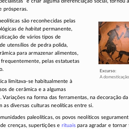
ecialistas” e criar alguma diferenciação social, tornou 
te prósperas.
eolíticas são reconhecidas pelas
ológicas de
habitat
permanente,
sticação de vários tipos de
de utensílios de pedra polida,
erâmica para armazenar alimentos,
 frequentemente, pelas estatuetas
o.
Excurso
:
A domesticação
tica
limitava-se
habitualmente à
sos de cerâmica e a algumas
. Variações na forma das ferramentas, na decoração da
 as diversas culturas neolíticas entre si.
munidades paleolíticas, os povos neolíticos seguramen
 de crenças, supertições e
rituais
para agradar e tornar 