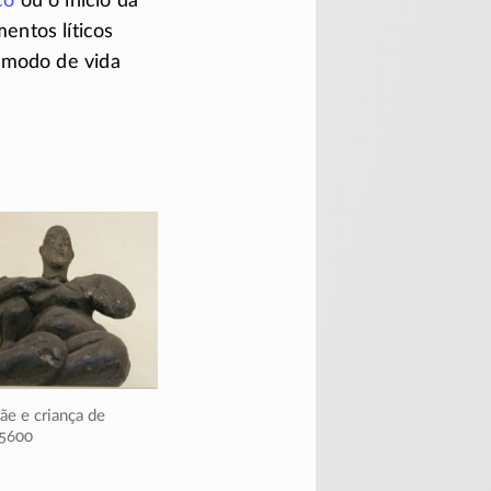
co
ou o início da
mentos líticos
 modo de vida
e e criança de
5600