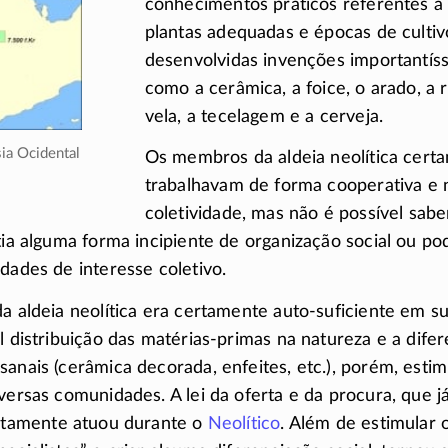
conhecimentos práticos referentes a 
plantas adequadas e épocas de cultiv
desenvolvidas invenções importantíss
como a cerâmica, a foice, o arado, a 
vela, a tecelagem e a cerveja.
sia Ocidental
Os membros da aldeia neolítica cert
trabalhavam de forma cooperativa e 
coletividade, mas não é possível sa
tia alguma forma incipiente de organização social ou pod
idades de interesse coletivo.
da aldeia neolítica era certamente
auto-suficiente
em su
l distribuição das
matérias-primas
na natureza e a difer
sanais (cerâmica decorada, enfeites, etc.), porém, esti
iversas comunidades. A lei da oferta e da procura, que j
rtamente atuou durante o
Neolítico
. Além de estimular