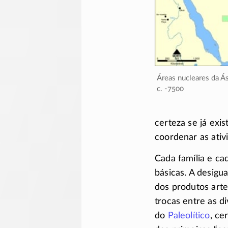
Áreas nucleares da Á
c. -7500
certeza se já exis
coordenar as ativ
Cada família e ca
básicas. A desigua
dos produtos arte
trocas entre as d
do
Paleolítico
, ce