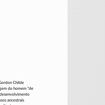
Gordon Childe
ssagem do homem “de
o desenvolvimento
sos ancestrais