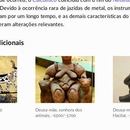
ue ocorreu, o
Calcolítico
coincidiu com o fim do
Neolíti
 Devido à ocorrência rara de jazidas de metal, os instru
am por um longo tempo, e as demais características do
reram alterações relevantes.
dicionais
00
Deusa-mãe, senhora dos
Deusa-mã
animais,
-6500/-5700
Hacilar,
-