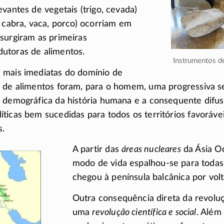
evantes de vegetais (trigo, cevada)
, cabra, vaca, porco) ocorriam em
surgiram as primeiras
utoras de alimentos.
Instrumentos d
 mais imediatas do domínio de
 de alimentos foram, para o homem, uma progressiva s
 demográfica da história humana e a consequente difu
ticas bem sucedidas para todos os territórios favorávei
s.
A partir das
áreas nucleares
da Ásia Oc
modo de vida
espalhou-se
para todas
chegou à península balcânica por vol
Outra consequência direta da revoluçã
uma
revolução científica e social
. Além