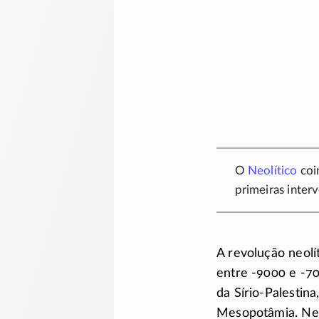
O
Neolítico
coi
primeiras inter
A revolução neolí
entre
-9000
e
-7
da
Sírio-Palestina
Mesopotâmia. N