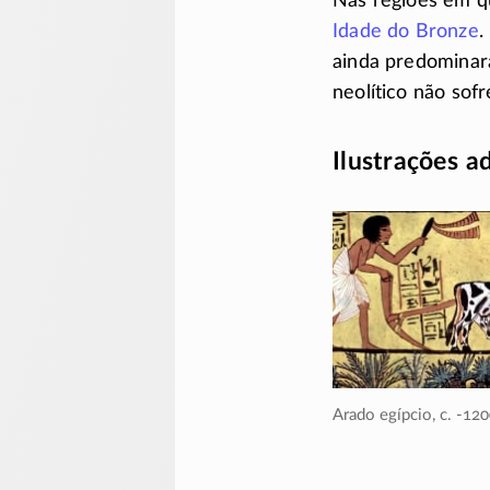
Nas regiões em q
Idade do Bronze
.
ainda predominar
neolítico não sof
Ilustrações a
Arado egípcio,
c. -12