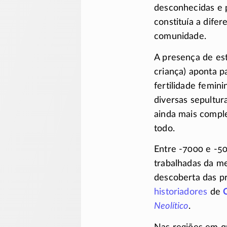
desconhecidas e p
constituía a dife
comunidade.
A presença de es
criança) aponta p
fertilidade femini
diversas sepultu
ainda mais compl
todo.
Entre -7000 e -50
trabalhadas da me
descoberta das p
historiadores
de
C
Neolítico
.