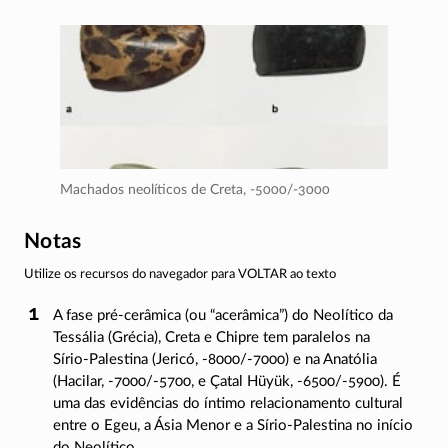
Machados neolíticos de Creta,
-5000/-3000
Notas
Utilize os recursos do navegador para VOLTAR ao texto
A fase
pré-cerâmica
(ou “acerâmica”) do Neolítico da
Tessália (Grécia), Creta e Chipre tem paralelos na
Sírio-Palestina
(Jericó,
-8000/-7000)
e na Anatólia
(Hacilar,
-7000/-5700
, e Çatal Hüyük,
-6500/-5900)
. É
uma das evidências do íntimo relacionamento cultural
entre o Egeu, a Ásia Menor e a
Sírio-Palestina
no início
do Neolítico.