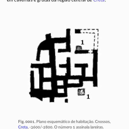
em cavernas e grutas da região central de
Creta
.
Fig. 0001
. Plano esquemático de habitação. Cnossos,
Creta
,
-3600/-2800
. O número
1
assinala lareiras.