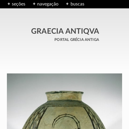
seções
navegação
buscas
GRAECIA ANTIQVA
portal grécia antiga