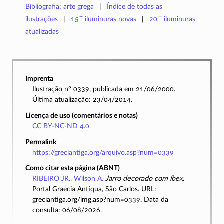
Bibliografia: arte grega
Índice de todas as
+
±
ilustrações
15
iluminuras
novas
20
iluminuras
atualizadas
Imprenta
Ilustração nº 0339, publicada em 21/06/2000.
Última atualização: 23/04/2014.
Licença de uso (comentários e notas)
CC BY-NC-ND 4.0
Permalink
https://greciantiga.org/arquivo.asp?num=0339
Como citar esta página (ABNT)
RIBEIRO JR., Wilson A.
Jarro decorado com íbex
.
Portal Graecia Antiqua, São Carlos. URL:
greciantiga.org/img.asp?num=0339. Data da
consulta: 06/08/2026.