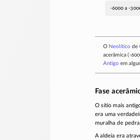
-6000 a -300
O
Neolítico
de
acerâmica (-60
Antigo
em algum
Fase acerâmi
O sítio mais anti
era uma verdadeir
muralha de pedra
A aldeia era atra