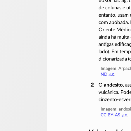
θόλοι
, lat. Sg.
t
de colunas e u
entanto, usam e
com abóbada. N
Oriente Médio 
ainda há muita
antigas edific
lado). Em temp
dicionarizada (cf
Imagem
: Arpac
ND 4.0
.
O
andesito
, a
vulcânica. Pode
cinzento-esve
Imagem
: andes
CC BY-AS 3.0
.