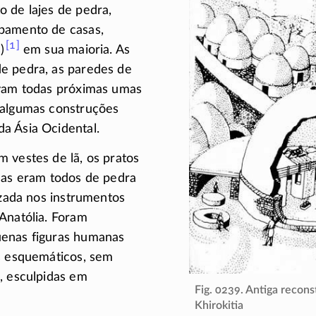
 de lajes de pedra,
pamento de casas,
[1]
)
em sua maioria.
As
e pedra, as paredes de
avam todas próximas umas
 algumas construções
a Ásia Ocidental.
 vestes de lã, os pratos
has eram todos de pedra
lizada nos instrumentos
Anatólia. Foram
enas figuras humanas
s esquemáticos, sem
, esculpidas em
Fig. 0239. Antiga recons
Khirokitia