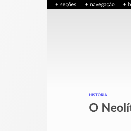
seções
navegação
b
história
O Neolí