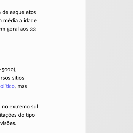
e de esqueletos
m média a idade
m geral aos 33
(-5000)
,
sos sítios
olítico
, mas
, no extremo sul
itações do tipo
visões.