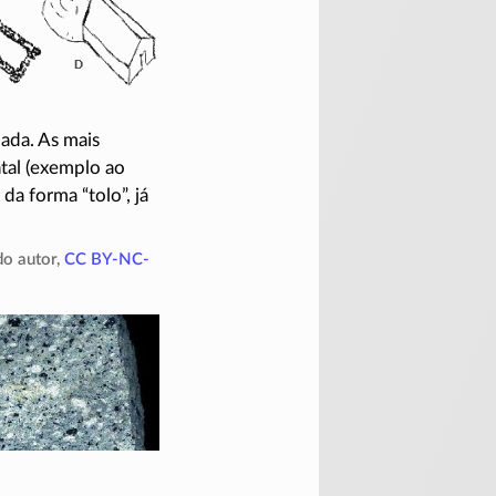
ada. As mais
tal (exemplo ao
a forma “tolo”, já
 do autor,
CC BY-NC-