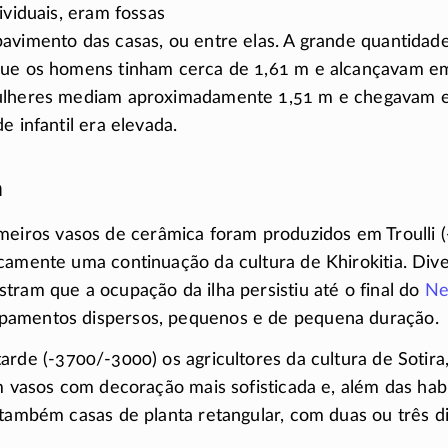
ividuais, eram fossas
avimento das casas, ou entre elas. A grande quantidad
que os homens tinham cerca de 1,61 m e alcançavam e
ulheres mediam aproximadamente 1,51 m e chegavam e
e infantil era elevada.
a
imeiros vasos de cerâmica foram produzidos em Troulli
camente uma continuação da cultura de Khirokitia. Diver
tram que a ocupação da ilha persistiu até o final do
Ne
amentos dispersos, pequenos e de pequena duração.
tarde
(-3700/-3000)
os agricultores da cultura de Sotira
am vasos com decoração mais sofisticada e, além das hab
 também casas de planta retangular, com duas ou três di