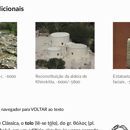
dicionais
c. -6000
Reconstituição da aldeia de
Estatueta
Khirokitia,
-6000/-5800
faciais,
-
do navegador para VOLTAR ao texto
 Clássica, o
tolo
(
lê-se
t
ó
lo), do gr.
θόλος
(pl.