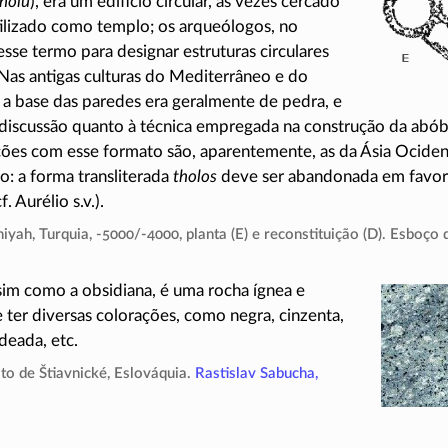
holu
), era um edifício circular, às vezes cercado
tilizado como templo; os arqueólogos, no
sse termo para designar estruturas circulares
as antigas culturas do Mediterrâneo e do
a base das paredes era geralmente de pedra, e
 discussão quanto à técnica empregada na construção da abób
ações com esse formato são, aparentemente, as da Ásia Ociden
o: a forma transliterada
tholos
deve ser abandonada em favor d
. Aurélio s.v.).
hiyah, Turquia,
-5000/-4000
, planta (E) e reconstituição (D). Esboço
ssim como a obsidiana, é uma rocha ígnea e
 ter diversas colorações, como negra, cinzenta,
rdeada
, etc.
ito de Štiavnické, Eslováquia.
Rastislav Sabucha,