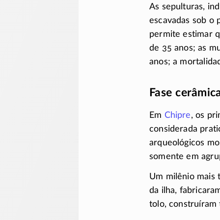
As sepulturas, ind
escavadas sob o p
permite estimar 
de 35 anos; as m
anos; a mortalidad
Fase cerâmic
Em
Chipre
, os pr
considerada prati
arqueológicos mos
somente em agrup
Um milênio mais 
da ilha, fabricar
tolo, construíram