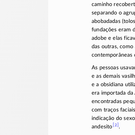
caminho recoberto
separando o agru
abobadadas
(tolos
fundações eram d
adobe e elas fic
das outras, como
contemporâneas d
As pessoas usavam
e as demais vasil
e a obsidiana uti
era importada da 
encontradas pequ
com traços faciai
indicação do sexo
[2]
andesito
.