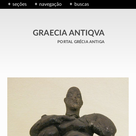
seções
navegação
buscas
GRAECIA ANTIQVA
portal grécia antiga