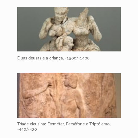
Duas deusas e a criança,
-1500/-1400
Tríade eleusina: Deméter, Perséfone e Triptólemo,
-440/-430