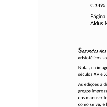
c. 1495
Página 
Aldus 
S
egundos Anal
aristotélicos 
Notar, na imag
séculos XV e XV
As edições aldi
gregos impress
dos manuscritos
como se vê, é b