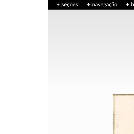
seções
navegação
b