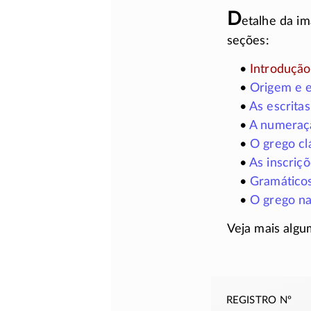
D
etalhe da im
seções:
•
Introdução
•
Origem e 
•
As escrita
•
A numeraç
•
O grego cl
•
As inscriç
•
Gramáticos
•
O grego na
Veja mais algu
registro nº