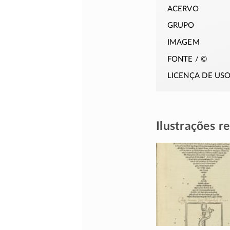
acervo
grupo
imagem
fonte / ©
licença de us
Ilustrações r