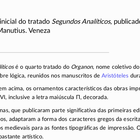
inicial do tratado
Segundos Analíticos
, publicad
Manutius. Veneza
íticos
é o quarto tratado do
Organon
, nome coletivo do
sobre lógica, reunidos nos manuscritos de
Aristóteles
dura
em acima, os ornamentos característicos das obras imp
I, inclusive a letra maiúscula
Π
, decorada.
nas, que publicaram parte significativa das primeiras e
os, adaptaram a forma dos caracteres gregos da escrita
 medievais para as fontes tipográficas de impressão. O 
astante artístico.