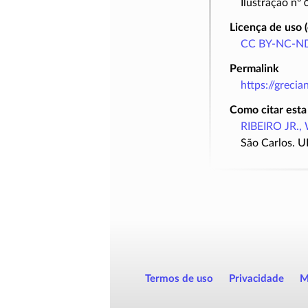
Ilustração nº
Licença de uso 
CC BY-NC-ND
Permalink
https://greci
Como citar esta
RIBEIRO JR., 
São Carlos. U
Termos de uso
Privacidade
M