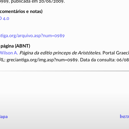
 0989, publicada em 20/06/2009.
(comentários e notas)
 4.0
antiga.org/arquivo.asp?num=0989
 página (ABNT)
Wilson A.
Página da editio princeps de Aristóteles
. Portal Graec
RL: greciantiga.org/img.asp?num=0989. Data da consulta: 06/0
Inst
apa