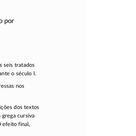
o por
s seis tratados
nte o século I.
ressas nos
dições dos textos
 grega cursiva
efeito final,