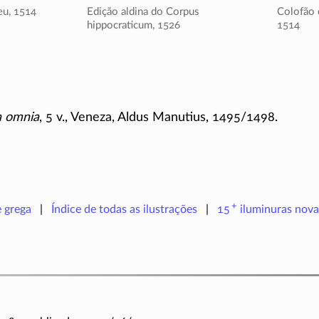
eu,
1514
Edição aldina do Corpus
Colofão d
hippocraticum,
1526
1514
a omnia
, 5 v., Veneza, Aldus Manutius,
1495/1498
.
+
e grega
Índice de todas as ilustrações
15
iluminuras
nova