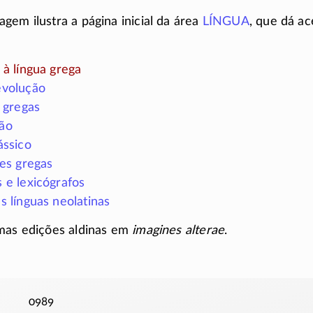
agem ilustra a página inicial da área
LÍNGUA
, que dá ac
 à língua grega
evolução
s gregas
ão
ássico
ões gregas
 e lexicógrafos
s línguas neolatinas
mas edições aldinas em
imagines alterae
.
0989