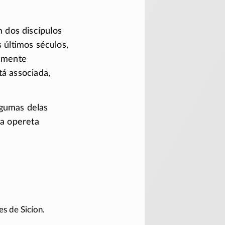
 dos discípulos
 últimos séculos,
temente
tá associada,
lgumas delas
ma opereta
s de Sicíon.