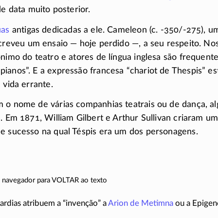
de data muito posterior.
uas
antigas dedicadas a ele. Cameleon
(c. -350/-275),
um
screveu um ensaio — hoje perdido —, a seu respeito. Nos
ônimo do teatro e atores de língua inglesa são frequen
ianos”. E a expressão francesa “chariot de Thespis” es
 vida errante.
m o nome de várias companhias teatrais ou de dança, a
l. Em 1871, William Gilbert e Arthur Sullivan criaram u
de sucesso na qual Téspis era um dos personagens.
do navegador para VOLTAR ao texto
ardias atribuem a “invenção” a
Arion de Metimna
ou a Epigene