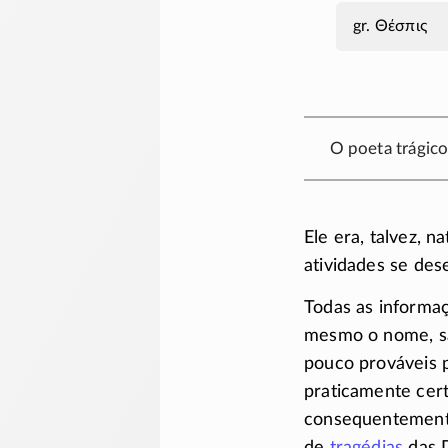
Θέσπις
O poeta trágico
Ele era, talvez, n
atividades se de
Todas as informaç
mesmo o nome, sã
pouco prováveis 
praticamente cert
consequentemente
de
tragédias
das D