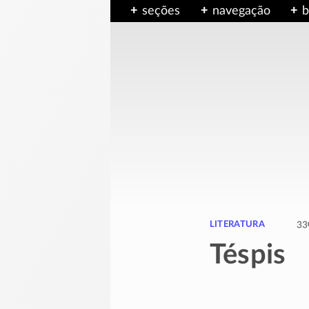
seções
navegação
b
literatura
33
Téspis