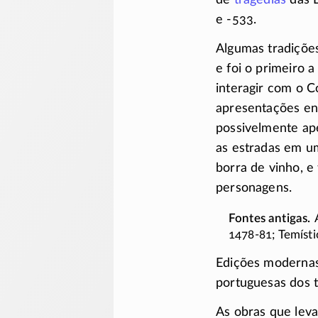
e -533.
Algumas tradições
e foi o primeiro a
interagir com o C
apresentações en
possivelmente ape
as estradas em u
borra de vinho, e
personagens.
1478-81;
Temísti
Edições modernas
portuguesas dos
As obras que lev