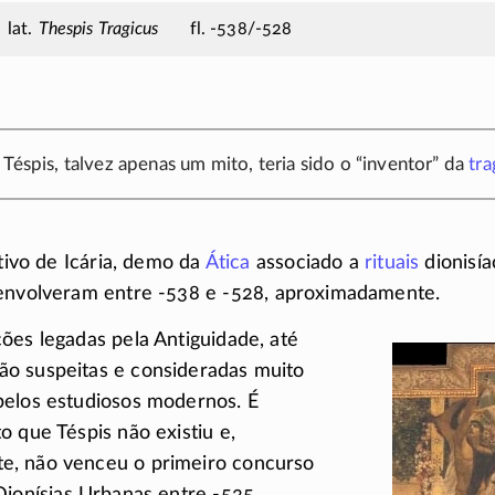
Thespis Tragicus
fl. -538/-528
 Téspis, talvez apenas um mito, teria sido o “inventor” da
tra
ativo de Icária, demo da
Ática
associado a
rituais
dionisía
senvolveram entre
-538
e
-528
, aproximadamente.
ões legadas pela Antiguidade, até
o suspeitas e consideradas muito
pelos estudiosos modernos. É
o que Téspis não existiu e,
, não venceu o primeiro concurso
ionísias Urbanas entre
-535