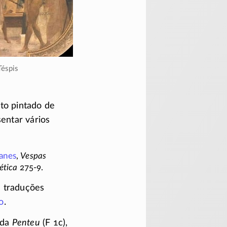
Téspis
to pintado de
sentar vários
fanes
,
Vespas
ética
275-9.
 traduções
o
.
ada
Penteu
(F 1c),