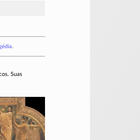
gédia
.
cos. Suas