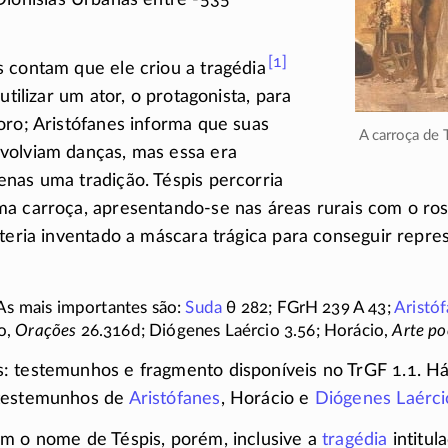
[1]
 contam que ele criou a tragédia
 utilizar um ator, o protagonista, para
oro; Aristófanes informa que suas
A carroça de 
volviam danças, mas essa era
nas uma tradição. Téspis percorria
ma carroça,
apresentando-se
nas áreas rurais com o ros
 teria inventado a máscara trágica para conseguir repre
As mais importantes são:
Suda
θ 282;
FGrH 239 A 43;
Aristó
o,
Orações
26.316d;
Diógenes Laércio 3.56; Horácio,
Arte po
: testemunhos e fragmento disponíveis no
TrGF 1.1.
Há
 testemunhos de
Aristófanes
, Horácio e
Diógenes Laérci
am o nome de Téspis, porém, inclusive a
tragédia
intitul