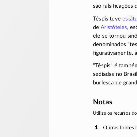
são falsificações 
Téspis teve
estát
de
Aristóteles
, e
ele se tornou sin
denominados “tesp
figurativamente, à
“Téspis” é també
sediadas no Brasi
burlesca de gran
Notas
Utilize os recursos 
Outras fontes t