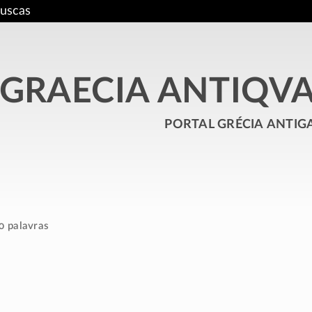
uscas
GRAECIA ANTIQV
portal grécia antig
0 palavras