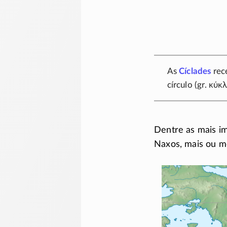
As
Cíclades
rec
círculo (gr.
κύκ
Dentre as mais im
Naxos, mais ou me