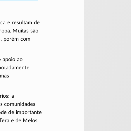
ca e resultam de
ropa. Muitas são
s, porém com
 apoio ao
 notadamente
 mas
ios: a
 As comunidades
sede de importante
 Tera e de Melos.