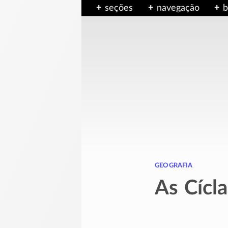
seções
navegação
b
geografia
As Cícl