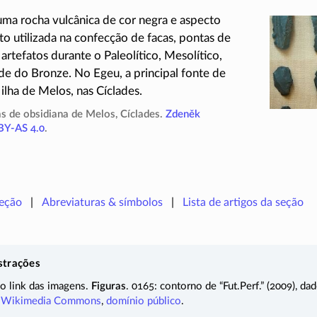
ma rocha vulcânica de cor negra e aspecto
ito utilizada na confecção de facas, pontas de
 artefatos durante o Paleolítico, Mesolítico,
de do Bronze. No Egeu, a principal fonte de
 ilha de Melos, nas Cíclades.
as de obsidiana de Melos, Cíclades.
Zdeněk
BY-AS 4.0
.
seção
Abreviaturas & símbolos
Lista de artigos da seção
strações
 o link das imagens.
Figuras
. 0165: contorno de “Fut.Perf.” (2009), d
,
Wikimedia Commons
,
domínio público
.