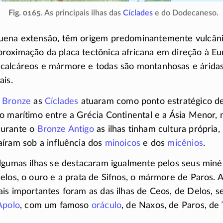
Fig. 0165
. As principais ilhas das
Cíclades
e do Dodecaneso.
uena extensão, têm origem predominantemente vulcâni
roximação da placa tectônica africana em direção à Eu
calcáreos e mármore e todas são montanhosas e árida
ais.
 Bronze
as
Cíclades
atuaram como ponto estratégico de
o marítimo entre a Grécia Continental e a Ásia Menor,
Durante o
Bronze Antigo
as ilhas tinham cultura própria,
íram sob a influência dos
minoicos
e dos
micênios
.
lgumas ilhas se destacaram igualmente pelos seus minér
los, o ouro e a prata de Sifnos, o mármore de Paros.
is importantes foram as das ilhas de Ceos, de Delos, 
Apolo
, com um famoso
oráculo
, de Naxos, de Paros, de