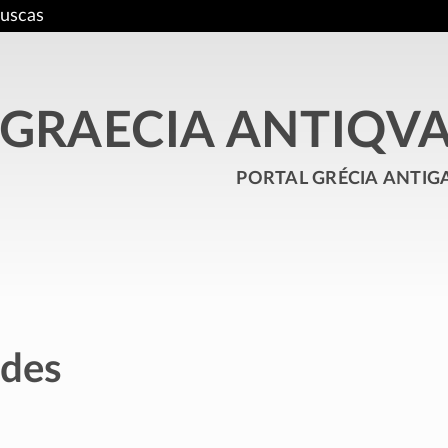
uscas
GRAECIA ANTIQV
portal grécia antig
ades