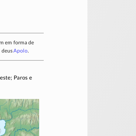
em em forma de
o deus
Apolo
.
oeste; Paros e