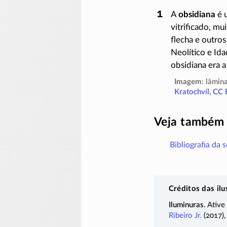
A
obsidiana
é u
vitrificado, mu
flecha e outros
Neolítico e Ida
obsidiana era a
Imagem
: lâmin
Kratochvíl,
CC 
Veja também
Bibliografia da 
Créditos das ilu
Iluminuras
. Ative
Ribeiro Jr.
(2017)