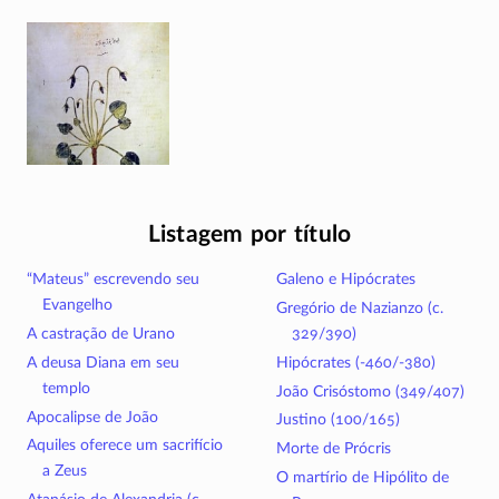
Listagem por título
“Mateus” escrevendo seu
Galeno e Hipócrates
Evangelho
Gregório de Nazianzo (c.
A castração de Urano
329/390)
A deusa Diana em seu
Hipócrates (-460/-380)
templo
João Crisóstomo (349/407)
Apocalipse de João
Justino (100/165)
Aquiles oferece um sacrifício
Morte de Prócris
a Zeus
O martírio de Hipólito de