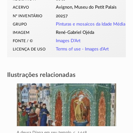
acervo
Avignon, Museu do Petit Palais
nº inventário
20257
grupo
Pinturas e mosaicos da Idade Média
imagem
René-Gabriel
Ojéda
fonte / ©
Images D'Art
licença de uso
Terms of use -
Images d'Art
Ilustrações relacionadas
A deusa Diana em seu templo,
c. 1448