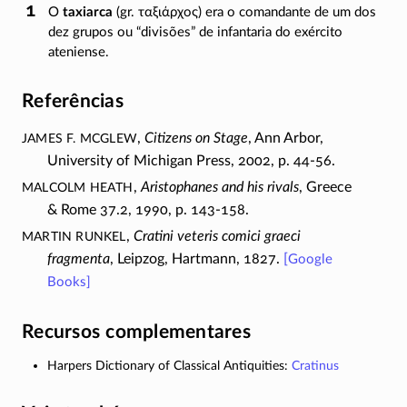
O
taxiarca
(gr.
ταξιάρχος
) era o comandante de um dos
dez grupos ou “divisões” de infantaria do exército
ateniense.
Referências
James F. McGlew
,
Citizens on Stage
, Ann Arbor,
University of Michigan Press, 2002, p.
44-56
.
Malcolm Heath
,
Aristophanes and his rivals
, Greece
& Rome
37.2
, 1990, p.
143-158
.
Martin Runkel
,
Cratini veteris comici graeci
fragmenta
, Leipzog, Hartmann, 1827.
[
Google
Books]
Recursos complementares
Harpers Dictionary of Classical Antiquities:
Cratinus