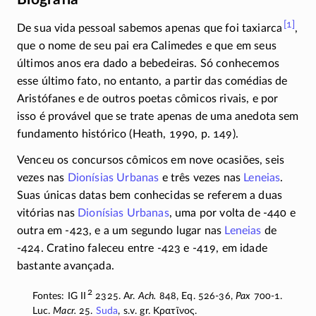
[1]
De sua vida pessoal sabemos apenas que foi
taxiarca
,
que o nome de seu pai era Calimedes e que em seus
últimos anos era dado a bebedeiras. Só conhecemos
esse último fato, no entanto, a partir das comédias de
Aristófanes e de outros poetas cômicos rivais, e por
isso é provável que se trate apenas de uma anedota sem
fundamento histórico (Heath, 1990, p. 149).
Venceu os concursos cômicos em nove ocasiões, seis
vezes nas
Dionísias Urbanas
e três vezes nas
Leneias
.
Suas únicas datas bem conhecidas se referem a duas
vitórias nas
Dionísias Urbanas
, uma por volta de
-440
e
outra em
-423
, e a um segundo lugar nas
Leneias
de
-424.
Cratino faleceu entre
-423
e
-419
, em idade
bastante avançada.
2
Fontes: IG II
2325. Ar.
Ach.
848, Eq.
526-36
,
Pax
700-1
.
Luc.
Macr.
25.
Suda
, s.v. gr.
Κρατῖνος
.