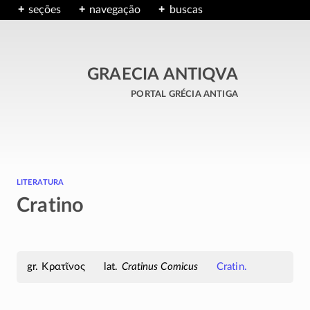
seções
navegação
buscas
GRAECIA ANTIQVA
portal grécia antiga
literatura
Cratino
Κρατῖνος
Cratinus Comicus
Cratin.