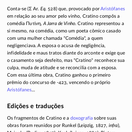
Conta-se
(
Σ
Ar.
Eq.
528) que, provocado por
Aristófanes
em relação ao seu amor pelo vinho, Cratino compôs a
comédia
Πυτίνη
,
A Jarra de Vinho
. Cratino representou a
si mesmo, na comédia, como um poeta cômico casado
com uma mulher chamada "Comédia", a quem
negligenciava. A esposa o acusa de negligência,
infidelidade e maus tratos diante do arconte e exige que
o casamento seja desfeito, mas "Cratino" reconhece sua
culpa, muda de atitude e se reconcilia com a esposa.
Com essa última obra, Cratino ganhou o primeiro
prêmio do concurso de
-423
, vencendo o próprio
Aristófanes
...
Edições e traduções
Os fragmentos de Cratino e a
doxografia
sobre suas
obras foram reunidos por Runkel (Leipzig, 1827,
infra
),