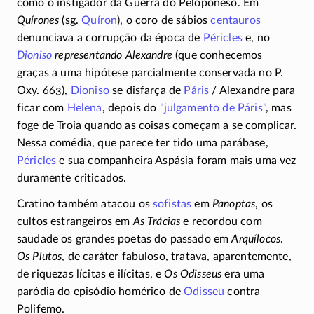
como o instigador da Guerra do Peloponeso. Em
Quírones
(sg.
Quíron
), o coro de sábios
centauros
denunciava a corrupção da época de
Péricles
e, no
Dioniso
representando Alexandre
(que conhecemos
graças a uma hipótese parcialmente conservada no P.
Oxy. 663),
Dioniso
se disfarça de
Páris
/ Alexandre para
ficar com
Helena
, depois do
"julgamento de Páris"
, mas
foge de Troia quando as coisas começam a se complicar.
Nessa comédia, que parece ter tido uma parábase,
Péricles
e sua companheira Aspásia foram mais uma vez
duramente criticados.
Cratino também atacou os
sofistas
em
Panoptas
, os
cultos estrangeiros em
As Trácias
e recordou com
saudade os grandes poetas do passado em
Arquílocos
.
Os Plutos
, de caráter fabuloso, tratava, aparentemente,
de riquezas lícitas e ilícitas, e
Os Odisseus
era uma
paródia do episódio homérico de
Odisseu
contra
Polifemo.